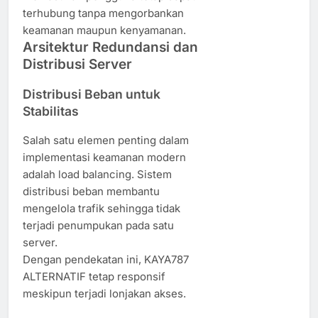
terhubung tanpa mengorbankan
keamanan maupun kenyamanan.
Arsitektur Redundansi dan
Distribusi Server
Distribusi Beban untuk
Stabilitas
Salah satu elemen penting dalam
implementasi keamanan modern
adalah load balancing. Sistem
distribusi beban membantu
mengelola trafik sehingga tidak
terjadi penumpukan pada satu
server.
Dengan pendekatan ini, KAYA787
ALTERNATIF tetap responsif
meskipun terjadi lonjakan akses.