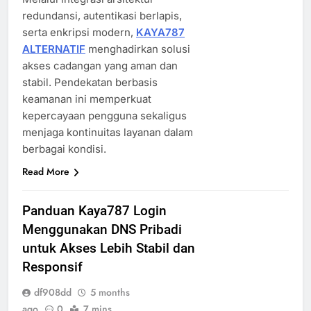
redundansi, autentikasi berlapis,
serta enkripsi modern,
KAYA787
ALTERNATIF
menghadirkan solusi
akses cadangan yang aman dan
stabil. Pendekatan berbasis
keamanan ini memperkuat
kepercayaan pengguna sekaligus
menjaga kontinuitas layanan dalam
berbagai kondisi.
Read More
Panduan Kaya787 Login
Menggunakan DNS Pribadi
untuk Akses Lebih Stabil dan
Responsif
df908dd
5 months
ago
0
7 mins