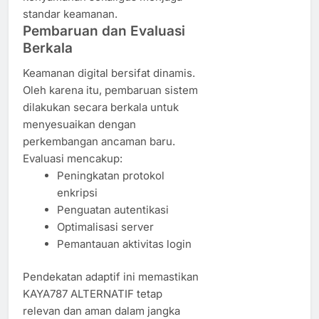
standar keamanan.
Pembaruan dan Evaluasi
Berkala
Keamanan digital bersifat dinamis.
Oleh karena itu, pembaruan sistem
dilakukan secara berkala untuk
menyesuaikan dengan
perkembangan ancaman baru.
Evaluasi mencakup:
Peningkatan protokol
enkripsi
Penguatan autentikasi
Optimalisasi server
Pemantauan aktivitas login
Pendekatan adaptif ini memastikan
KAYA787 ALTERNATIF tetap
relevan dan aman dalam jangka