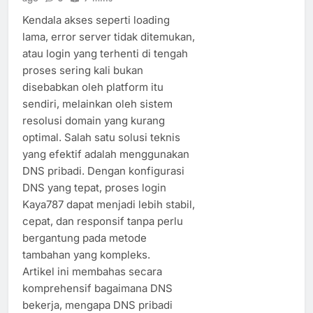
Kendala akses seperti loading
lama, error server tidak ditemukan,
atau login yang terhenti di tengah
proses sering kali bukan
disebabkan oleh platform itu
sendiri, melainkan oleh sistem
resolusi domain yang kurang
optimal. Salah satu solusi teknis
yang efektif adalah menggunakan
DNS pribadi. Dengan konfigurasi
DNS yang tepat, proses login
Kaya787 dapat menjadi lebih stabil,
cepat, dan responsif tanpa perlu
bergantung pada metode
tambahan yang kompleks.
Artikel ini membahas secara
komprehensif bagaimana DNS
bekerja, mengapa DNS pribadi