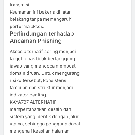
transmisi.
Keamanan ini bekerja di latar
belakang tanpa memengaruhi
performa akses.
Perlindungan terhadap
Ancaman Phishing
Akses alternatif sering menjadi
target pihak tidak bertanggung
jawab yang mencoba membuat
domain tiruan. Untuk mengurangi
risiko tersebut, konsistensi
tampilan dan struktur menjadi
indikator penting.
KAYA787 ALTERNATIF
mempertahankan desain dan
sistem yang identik dengan jalur
utama, sehingga pengguna dapat
mengenali keaslian halaman