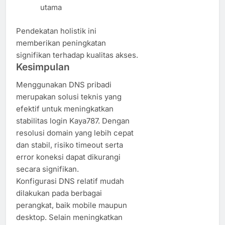
utama
Pendekatan holistik ini
memberikan peningkatan
signifikan terhadap kualitas akses.
Kesimpulan
Menggunakan DNS pribadi
merupakan solusi teknis yang
efektif untuk meningkatkan
stabilitas login Kaya787. Dengan
resolusi domain yang lebih cepat
dan stabil, risiko timeout serta
error koneksi dapat dikurangi
secara signifikan.
Konfigurasi DNS relatif mudah
dilakukan pada berbagai
perangkat, baik mobile maupun
desktop. Selain meningkatkan