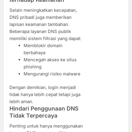
Selain meningkatkan kecepatan,
DNS pribadi juga memberikan
lapisan keamanan tambahan.
Beberapa layanan DNS publik
memiliki sistem filtrasi yang dapat:
Memblokir domain
berbahaya
Mencegah akses ke situs
phishing
Mengurangi risiko malware
Dengan demikian, login menjadi
tidak hanya lebih cepat tetapi juga
lebih aman.
Hindari Penggunaan DNS
Tidak Terpercaya
Penting untuk hanya menggunakan