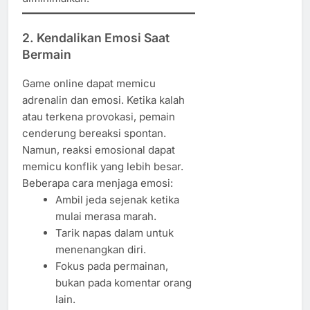
2. Kendalikan Emosi Saat
Bermain
Game online dapat memicu
adrenalin dan emosi. Ketika kalah
atau terkena provokasi, pemain
cenderung bereaksi spontan.
Namun, reaksi emosional dapat
memicu konflik yang lebih besar.
Beberapa cara menjaga emosi:
Ambil jeda sejenak ketika
mulai merasa marah.
Tarik napas dalam untuk
menenangkan diri.
Fokus pada permainan,
bukan pada komentar orang
lain.