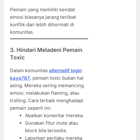
Pemain yang memiliki kendali
emosi biasanya jarang terlibat
konflik dan lebih dihormati di
komunitas.
3. Hindari Meladeni Pemain
Toxic
Dalam komunitas
alternatif login
kaya787
, pemain toxic bukan hal
asing. Mereka sering memancing
emosi, melakukan flaming, atau
trolling. Cara terbaik menghadapi
pemain seperti ini:
Abaikan komentar mereka.
Gunakan fitur mute atau
block bila tersedia.
Laporkan perilaku mereka