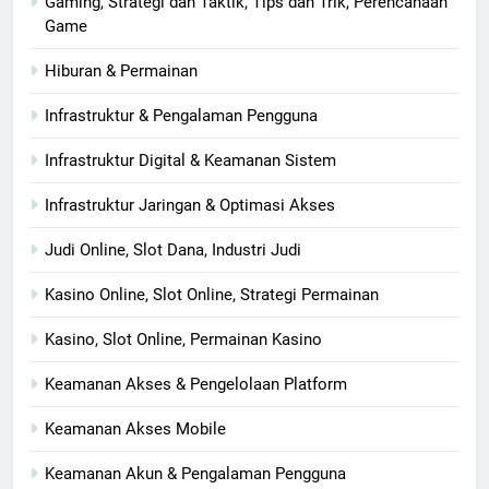
Gaming, Strategi dan Taktik, Tips dan Trik, Perencanaan
Game
Hiburan & Permainan
Infrastruktur & Pengalaman Pengguna
Infrastruktur Digital & Keamanan Sistem
Infrastruktur Jaringan & Optimasi Akses
Judi Online, Slot Dana, Industri Judi
Kasino Online, Slot Online, Strategi Permainan
Kasino, Slot Online, Permainan Kasino
Keamanan Akses & Pengelolaan Platform
Keamanan Akses Mobile
Keamanan Akun & Pengalaman Pengguna