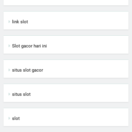
link slot
Slot gacor hari ini
situs slot gacor
situs slot
slot