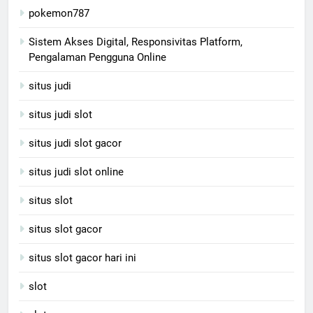
pokemon787
Sistem Akses Digital, Responsivitas Platform,
Pengalaman Pengguna Online
situs judi
situs judi slot
situs judi slot gacor
situs judi slot online
situs slot
situs slot gacor
situs slot gacor hari ini
slot