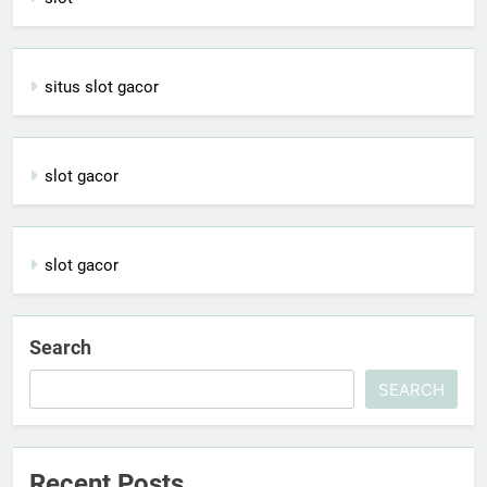
situs slot gacor
slot gacor
slot gacor
Search
SEARCH
Recent Posts