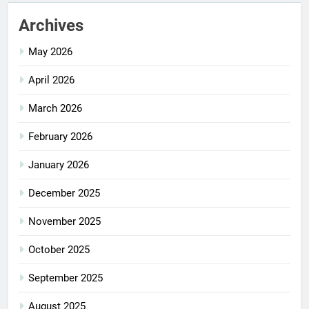
Archives
May 2026
April 2026
March 2026
February 2026
January 2026
December 2025
November 2025
October 2025
September 2025
August 2025