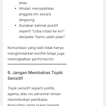
jelas.
Hindari menyalahkan
anggota tim secara
langsung.
Gunakan kalimat positif
seperti “coba rotasi ke kiri”
daripada “kamu salah jalan”.
Komunikasi yang baik tidak hanya
menghindarkan konflik tetapi juga
meningkatkan performa tim.
6. Jangan Membahas Topik
Sensitif
Topik sensitif seperti politik,
agama, atau isu personal rentan
menimbulkan pertikaian.
Komunitas game bukan tempat