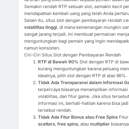
Semakin rendah RTP sebuah slot, semakin kecil pe
mendapatkan kembali uang yang telah Anda pertar
Selain itu, situs slot dengan pembayaran rendah c
volatilitas tinggi
, di mana kemenangan mungkin sang
sangat jarang terjadi. Ini membuat permainan menj
menguntungkan bagi pemain yang ingin mendapatk
namun konsisten.
Ciri-Ciri Situs Slot dengan Pembayaran Rendah
RTP di Bawah 90%
Slot dengan RTP di baw
kurang menguntungkan karena peluang mena
Idealnya, pilih slot dengan RTP di atas 96%.
Tidak Ada Transparansi dalam Informasi 
terpercaya biasanya menampilkan informasi
volatilitas, dan fitur game. Jika situs terseb
informasi ini, berhati-hatilah karena bisa ja
tersebut rendah.
Tidak Ada Fitur Bonus atau Free Spins
Fitur
scatters
,
free spins
, atau
multiplier
biasanya