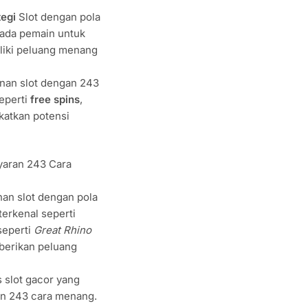
egi
Slot dengan pola
pada pemain untuk
liki peluang menang
nan slot dengan 243
eperti
free spins
,
katkan potensi
yaran 243 Cara
an slot dengan pola
erkenal seperti
seperti
Great Rhino
erikan peluang
 slot gacor yang
an 243 cara menang.