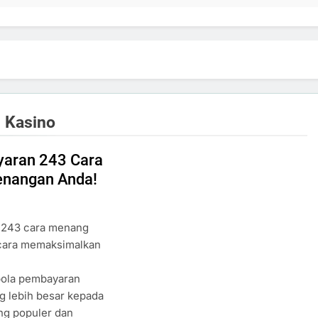
n Kasino
yaran 243 Cara
enangan Anda!
 243 cara menang
 cara memaksimalkan
pola pembayaran
g lebih besar kepada
ng populer dan