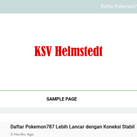
Daftar Pokemon78
Panduan Aman Mengakses Ka
Tips Aman Mengelola Akun saa
Panduan Akses Edwinslot Alternatif dari Ber
Daftar Pokemon78
Panduan Aman Mengakses Ka
 Helmstedt
lah Dengan Klub Sepak Bola Helmstedt Di KSV Helmstedt.
Tips Aman Mengelola Akun saa
SAMPLE PAGE
Pokemon787 Lebih Lancar dengan Koneksi Stabil
Pandua
Ago
3 Months