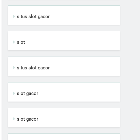
situs slot gacor
slot
situs slot gacor
slot gacor
slot gacor