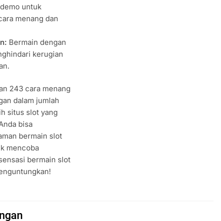
i demo untuk
cara menang dan
n:
Bermain dengan
ghindari kerugian
an.
ran 243 cara menang
gan dalam jumlah
h situs slot yang
 Anda bisa
man bermain slot
tuk mencoba
 sensasi bermain slot
enguntungkan!
engan