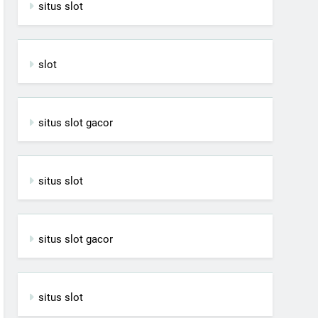
situs slot
slot
situs slot gacor
situs slot
situs slot gacor
situs slot