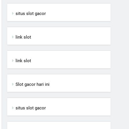
situs slot gacor
link slot
link slot
Slot gacor hari ini
situs slot gacor