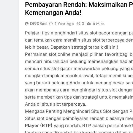
Pembayaran Rendah: Maksimalkan P
Kemenangan Anda!
Df908dd
1 Year Ago
0
6 Mins
Pelajari tips menghindari situs slot gacor dengan
dan temukan cara memilih situs slot terpercaya d
lebih besar. Dapatkan strategi terbaik di sini!
Permainan slot online menjadi pilihan favorit bagi
mencari hiburan dan peluang memenangkan hadiah 
semua situs slot gacor menawarkan peluang yang s
mungkin tampak menarik di awal, tetapi memiliki
pe
yang berarti peluang Anda untuk menang besar sangat
akan membahas cara menghindari situs slot denga
serta memberikan tips dan strategi untuk memaks
Anda di situs slot terpercaya.
Mengapa Penting Menghindari Situs Slot dengan 
Situs slot dengan pembayaran rendah biasanya m
Player (RTP)
yang rendah. RTP adalah persentase te
taruhan yang dikembalikan kepada pemain dalam ja