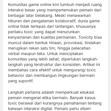
Komunitas game online kini tumbuh menjadi ruang
interaksi besar yang mempertemukan pemain dari
berbagai latar belakang. Meski menawarkan
hiburan dan pengalaman kolaboratif, dunia game
online tidak terlepas dari tantangan, khususnya
perilaku toxic yang dapat menurunkan
kenyamanan dan kualitas permainan. Toxicity bisa
muncul dalam bentuk hinaan, provokasi, tindakan
merugikan rekan satu tim, hingga pelecehan
verbal maupun teks. Untuk menciptakan
komunitas yang lebih sehat, diperlukan langkah-
langkah yang terstruktur dan konsisten. Artikel ini
membahas cara efektif untuk mengurangi toxic
behavior dan membangun lingkungan bermain
yang suportif.
Langkah pertama adalah memperkuat edukasi
pemain mengenai etika bermain. Banyak kasus
toxic berawal dari kurangnya pemahaman tentang
batasan interaksi digital. Pemain perlu diberi