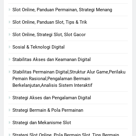
Slot Online, Panduan Permainan, Strategi Menang
Slot Online, Panduan Slot, Tips & Trik
Slot Online, Strategi Slot, Slot Gacor
Sosial & Teknologi Digital
Stabilitas Akses dan Keamanan Digital
Stabilitas Permainan Digital,Struktur Alur Game,Perilaku
Pemain Rasional,Pengalaman Bermain
Berkelanjutan,Analisis Sistem Interaktif
Strategi Akses dan Pengalaman Digital
Strategi Bermain & Pola Permainan
Strategi dan Mekanisme Slot
Strategi Slot Online, Pola Bermain Slot, Tips Bermain