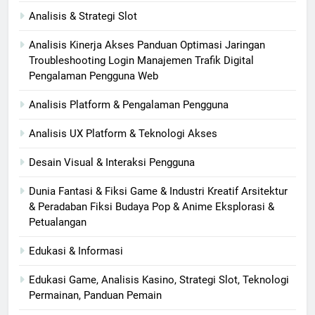
Analisis & Strategi Slot
Analisis Kinerja Akses Panduan Optimasi Jaringan
Troubleshooting Login Manajemen Trafik Digital
Pengalaman Pengguna Web
Analisis Platform & Pengalaman Pengguna
Analisis UX Platform & Teknologi Akses
Desain Visual & Interaksi Pengguna
Dunia Fantasi & Fiksi Game & Industri Kreatif Arsitektur
& Peradaban Fiksi Budaya Pop & Anime Eksplorasi &
Petualangan
Edukasi & Informasi
Edukasi Game, Analisis Kasino, Strategi Slot, Teknologi
Permainan, Panduan Pemain