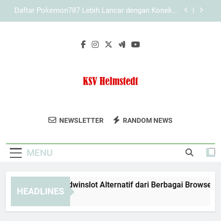
Skip
Panduan Aman Mengakses Kaya787 Link
to
Alternatif di Smartphone
content
Tips Aman Mengelola Akun saat Menggunakan
LAE138 Link Alternatif
Panduan Akses Edwinslot Alternatif dari Berbagai
Browser Secara Aman dan Praktis
Daftar Pokemon787 Lebih Lancar dengan Koneksi
Stabil
Panduan Aman Mengakses Kaya787 Link
Alternatif di Smartphone
KSV Helmstedt
Bergabunglah Dengan Klub Sepak Bola
Tips Aman Mengelola Akun saat Menggunakan
NEWSLETTER
RANDOM NEWS
LAE138 Link Alternatif
Helmstedt Di KSV Helmstedt.
MENU
anduan Akses Edwinslot Alternatif dari Berbagai Browser Sec
HEADLINES
Months Ago