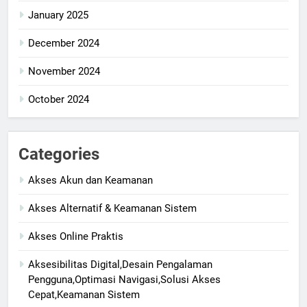
January 2025
December 2024
November 2024
October 2024
Categories
Akses Akun dan Keamanan
Akses Alternatif & Keamanan Sistem
Akses Online Praktis
Aksesibilitas Digital,Desain Pengalaman
Pengguna,Optimasi Navigasi,Solusi Akses
Cepat,Keamanan Sistem