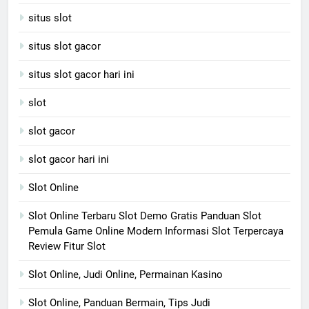
situs slot
situs slot gacor
situs slot gacor hari ini
slot
slot gacor
slot gacor hari ini
Slot Online
Slot Online Terbaru Slot Demo Gratis Panduan Slot
Pemula Game Online Modern Informasi Slot Terpercaya
Review Fitur Slot
Slot Online, Judi Online, Permainan Kasino
Slot Online, Panduan Bermain, Tips Judi