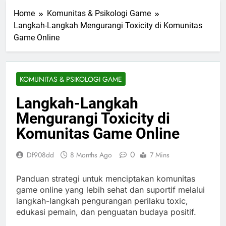
Home
Komunitas & Psikologi Game
Langkah-Langkah Mengurangi Toxicity di Komunitas
Game Online
KOMUNITAS & PSIKOLOGI GAME
Langkah-Langkah
Mengurangi Toxicity di
Komunitas Game Online
0
Df908dd
8 Months Ago
7 Mins
Panduan strategi untuk menciptakan komunitas
game online yang lebih sehat dan suportif melalui
langkah-langkah pengurangan perilaku toxic,
edukasi pemain, dan penguatan budaya positif.