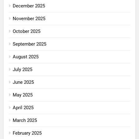
December 2025
November 2025
October 2025
September 2025
August 2025
July 2025
June 2025
May 2025
April 2025
March 2025
February 2025