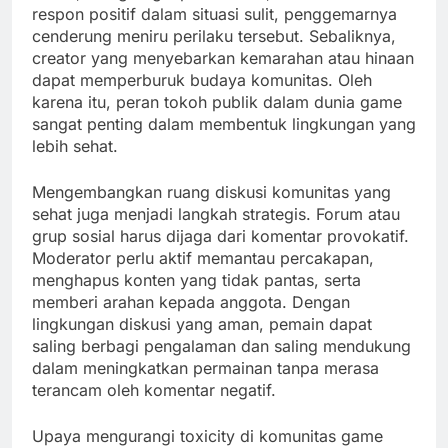
respon positif dalam situasi sulit, penggemarnya
cenderung meniru perilaku tersebut. Sebaliknya,
creator yang menyebarkan kemarahan atau hinaan
dapat memperburuk budaya komunitas. Oleh
karena itu, peran tokoh publik dalam dunia game
sangat penting dalam membentuk lingkungan yang
lebih sehat.
Mengembangkan ruang diskusi komunitas yang
sehat juga menjadi langkah strategis. Forum atau
grup sosial harus dijaga dari komentar provokatif.
Moderator perlu aktif memantau percakapan,
menghapus konten yang tidak pantas, serta
memberi arahan kepada anggota. Dengan
lingkungan diskusi yang aman, pemain dapat
saling berbagi pengalaman dan saling mendukung
dalam meningkatkan permainan tanpa merasa
terancam oleh komentar negatif.
Upaya mengurangi toxicity di komunitas game