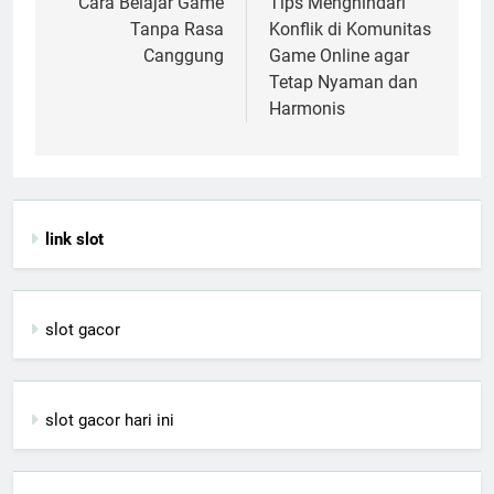
navigation
Cara Belajar Game
Tips Menghindari
Tanpa Rasa
Konflik di Komunitas
Canggung
Game Online agar
Tetap Nyaman dan
Harmonis
link slot
slot gacor
slot gacor hari ini