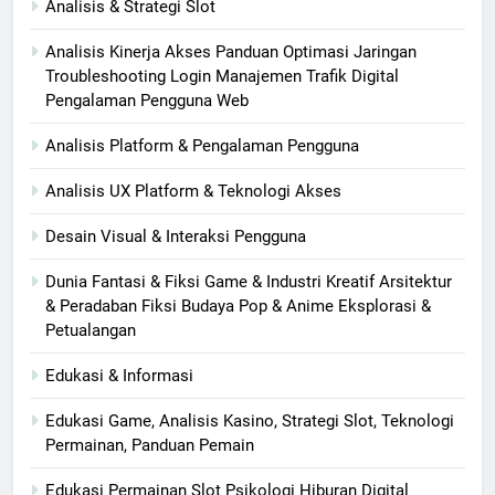
Analisis & Strategi Slot
Analisis Kinerja Akses Panduan Optimasi Jaringan
Troubleshooting Login Manajemen Trafik Digital
Pengalaman Pengguna Web
Analisis Platform & Pengalaman Pengguna
Analisis UX Platform & Teknologi Akses
Desain Visual & Interaksi Pengguna
Dunia Fantasi & Fiksi Game & Industri Kreatif Arsitektur
& Peradaban Fiksi Budaya Pop & Anime Eksplorasi &
Petualangan
Edukasi & Informasi
Edukasi Game, Analisis Kasino, Strategi Slot, Teknologi
Permainan, Panduan Pemain
Edukasi Permainan Slot Psikologi Hiburan Digital