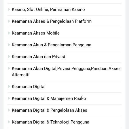
Kasino, Slot Online, Permainan Kasino
Keamanan Akses & Pengelolaan Platform
Keamanan Akses Mobile
Keamanan Akun & Pengalaman Pengguna
Keamanan Akun dan Privasi
Keamanan Akun Digital,Privasi Pengguna,Panduan Akses
Alternatif
Keamanan Digital
Keamanan Digital & Manajemen Risiko
Keamanan Digital & Pengelolaan Akses
Keamanan Digital & Teknologi Pengguna