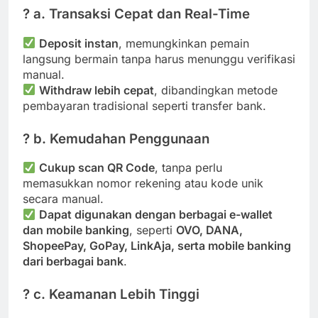
? a. Transaksi Cepat dan Real-Time
Deposit instan
, memungkinkan pemain
langsung bermain tanpa harus menunggu verifikasi
manual.
Withdraw lebih cepat
, dibandingkan metode
pembayaran tradisional seperti transfer bank.
? b. Kemudahan Penggunaan
Cukup scan QR Code
, tanpa perlu
memasukkan nomor rekening atau kode unik
secara manual.
Dapat digunakan dengan berbagai e-wallet
dan mobile banking
, seperti
OVO, DANA,
ShopeePay, GoPay, LinkAja, serta mobile banking
dari berbagai bank
.
? c. Keamanan Lebih Tinggi