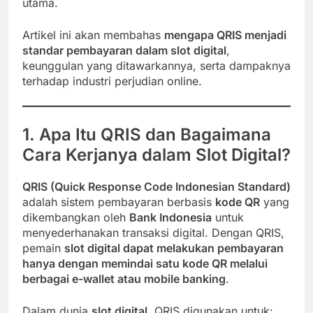
utama.
Artikel ini akan membahas
mengapa QRIS menjadi
standar pembayaran dalam slot digital
,
keunggulan yang ditawarkannya, serta dampaknya
terhadap industri perjudian online.
1. Apa Itu QRIS dan Bagaimana
Cara Kerjanya dalam Slot Digital?
QRIS (Quick Response Code Indonesian Standard)
adalah sistem pembayaran berbasis
kode QR
yang
dikembangkan oleh
Bank Indonesia
untuk
menyederhanakan transaksi digital. Dengan QRIS,
pemain
slot digital dapat melakukan pembayaran
hanya dengan memindai satu kode QR melalui
berbagai e-wallet atau mobile banking
.
Dalam dunia
slot digital
, QRIS digunakan untuk: