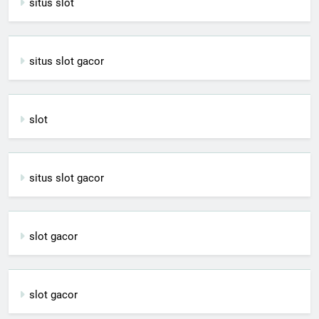
situs slot
situs slot gacor
slot
situs slot gacor
slot gacor
slot gacor