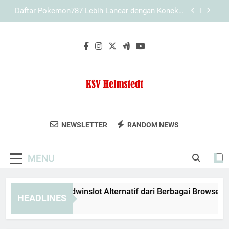
Skip
Panduan Aman Mengakses Kaya787 Link
to
Alternatif di Smartphone
content
Tips Aman Mengelola Akun saat Menggunakan
LAE138 Link Alternatif
Panduan Akses Edwinslot Alternatif dari Berbagai
Browser Secara Aman dan Praktis
Daftar Pokemon787 Lebih Lancar dengan Koneksi
Stabil
Panduan Aman Mengakses Kaya787 Link
Alternatif di Smartphone
KSV Helmstedt
Bergabunglah Dengan Klub Sepak Bola
Tips Aman Mengelola Akun saat Menggunakan
NEWSLETTER
RANDOM NEWS
LAE138 Link Alternatif
Helmstedt Di KSV Helmstedt.
MENU
nduan Akses Edwinslot Alternatif dari Berbagai Browser Seca
HEADLINES
Months Ago