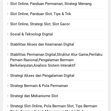
Slot Online, Panduan Permainan, Strategi Menang
Slot Online, Panduan Slot, Tips & Trik
Slot Online, Strategi Slot, Slot Gacor
Sosial & Teknologi Digital
Stabilitas Akses dan Keamanan Digital
Stabilitas Permainan Digital,Struktur Alur Game,Perilaku
Pemain Rasional,Pengalaman Bermain
Berkelanjutan,Analisis Sistem Interaktif
Strategi Akses dan Pengalaman Digital
Strategi Bermain & Pola Permainan
Strategi dan Mekanisme Slot
Strategi Slot Online, Pola Bermain Slot, Tips Bermain