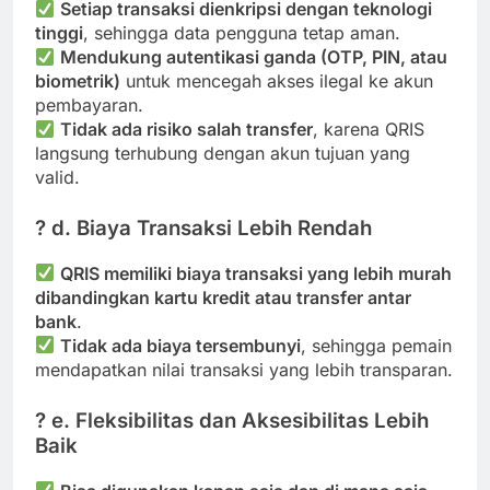
Setiap transaksi dienkripsi dengan teknologi
tinggi
, sehingga data pengguna tetap aman.
Mendukung autentikasi ganda (OTP, PIN, atau
biometrik)
untuk mencegah akses ilegal ke akun
pembayaran.
Tidak ada risiko salah transfer
, karena QRIS
langsung terhubung dengan akun tujuan yang
valid.
? d. Biaya Transaksi Lebih Rendah
QRIS memiliki biaya transaksi yang lebih murah
dibandingkan kartu kredit atau transfer antar
bank
.
Tidak ada biaya tersembunyi
, sehingga pemain
mendapatkan nilai transaksi yang lebih transparan.
? e. Fleksibilitas dan Aksesibilitas Lebih
Baik