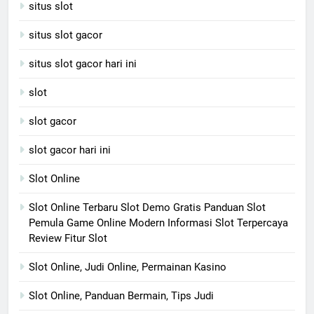
situs slot
situs slot gacor
situs slot gacor hari ini
slot
slot gacor
slot gacor hari ini
Slot Online
Slot Online Terbaru Slot Demo Gratis Panduan Slot
Pemula Game Online Modern Informasi Slot Terpercaya
Review Fitur Slot
Slot Online, Judi Online, Permainan Kasino
Slot Online, Panduan Bermain, Tips Judi