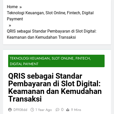
Home
Teknologi Keuangan, Slot Online, Fintech, Digital
Payment
QRIS sebagai Standar Pembayaran di Slot Digital:
Keamanan dan Kemudahan Transaksi
TEKNOLOGI KEUANGAN, SLOT ONLINE, FINTECH,
DIGITAL PAYMENT
QRIS sebagai Standar
Pembayaran di Slot Digital:
Keamanan dan Kemudahan
Transaksi
0
Df908dd
1 Year Ago
9 Mins