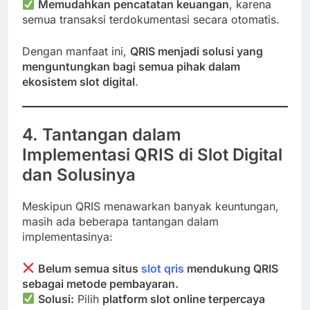
Memudahkan pencatatan keuangan
, karena
semua transaksi terdokumentasi secara otomatis.
Dengan manfaat ini,
QRIS menjadi solusi yang
menguntungkan bagi semua pihak dalam
ekosistem slot digital
.
4. Tantangan dalam
Implementasi QRIS di Slot Digital
dan Solusinya
Meskipun QRIS menawarkan banyak keuntungan,
masih ada beberapa tantangan dalam
implementasinya:
Belum semua situs
slot qris
mendukung QRIS
sebagai metode pembayaran.
Solusi:
Pilih
platform slot online terpercaya