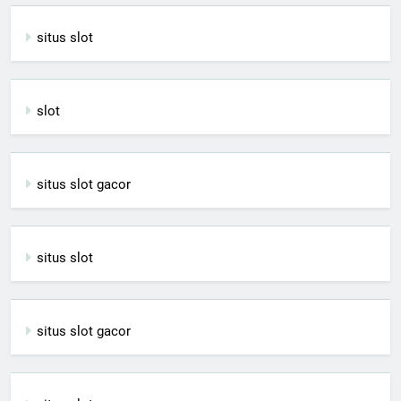
situs slot
slot
situs slot gacor
situs slot
situs slot gacor