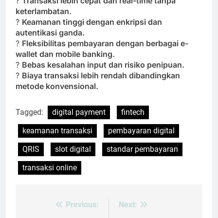
?
Transaksi lebih cepat dan real-time tanpa
keterlambatan.
?
Keamanan tinggi dengan enkripsi dan
autentikasi ganda.
?
Fleksibilitas pembayaran dengan berbagai e-
wallet dan mobile banking.
?
Bebas kesalahan input dan risiko penipuan.
?
Biaya transaksi lebih rendah dibandingkan
metode konvensional.
Tagged:
digital payment
fintech
keamanan transaksi
pembayaran digital
QRIS
slot digital
standar pembayaran
transaksi online
Previous:
Next:
Post