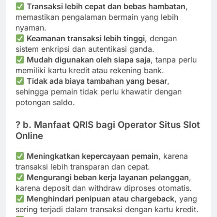
Transaksi lebih cepat dan bebas hambatan
,
memastikan pengalaman bermain yang lebih
nyaman.
Keamanan transaksi lebih tinggi
, dengan
sistem enkripsi dan autentikasi ganda.
Mudah digunakan oleh siapa saja
, tanpa perlu
memiliki kartu kredit atau rekening bank.
Tidak ada biaya tambahan yang besar
,
sehingga pemain tidak perlu khawatir dengan
potongan saldo.
? b. Manfaat QRIS bagi Operator Situs Slot
Online
Meningkatkan kepercayaan pemain
, karena
transaksi lebih transparan dan cepat.
Mengurangi beban kerja layanan pelanggan
,
karena deposit dan withdraw diproses otomatis.
Menghindari penipuan atau chargeback
, yang
sering terjadi dalam transaksi dengan kartu kredit.