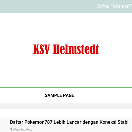
Daftar Pokemon78
Panduan Aman Mengakses Ka
Tips Aman Mengelola Akun saa
Panduan Akses Edwinslot Alternatif dari Ber
Daftar Pokemon78
Panduan Aman Mengakses Ka
 Helmstedt
lah Dengan Klub Sepak Bola Helmstedt Di KSV Helmstedt.
Tips Aman Mengelola Akun saa
SAMPLE PAGE
Pokemon787 Lebih Lancar dengan Koneksi Stabil
Pandu
 Ago
3 Month