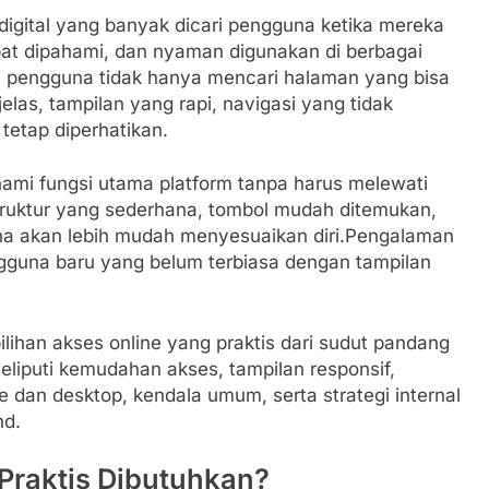
digital yang banyak dicari pengguna ketika mereka
t dipahami, dan nyaman digunakan di berbagai
, pengguna tidak hanya mencari halaman yang bisa
las, tampilan yang rapi, navigasi yang tidak
etap diperhatikan.
ami fungsi utama platform tanpa harus melewati
struktur yang sederhana, tombol mudah ditemukan,
na akan lebih mudah menyesuaikan diri.Pengalaman
engguna baru yang belum terbiasa dengan tampilan
lihan akses online yang praktis dari sudut pandang
puti kemudahan akses, tampilan responsif,
dan desktop, kendala umum, serta strategi internal
nd.
Praktis Dibutuhkan?