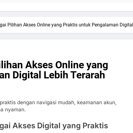
ai Pilihan Akses Online yang Praktis untuk Pengalaman Digital
lihan Akses Online yang
n Digital Lebih Terarah
 praktis dengan navigasi mudah, keamanan akun,
na nyaman.
i Akses Digital yang Praktis