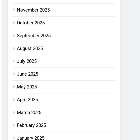
November 2025
October 2025
September 2025
August 2025
July 2025
June 2025
May 2025
April 2025
March 2025
February 2025
January 2025