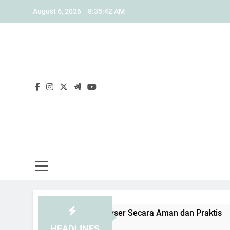
Skip
August 6, 2026
8:35:43 AM
to
content
KSV
Bergabung
dari Berbagai Browser Secara Aman dan Praktis
Daftar 
3 Months
HEADLINES