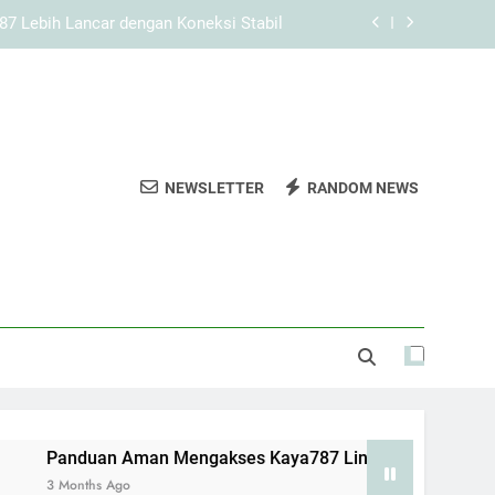
7 Lebih Lancar dengan Koneksi Stabil
ya787 Link Alternatif di Smartphone
t Menggunakan LAE138 Link Alternatif
bagai Browser Secara Aman dan Praktis
NEWSLETTER
RANDOM NEWS
7 Lebih Lancar dengan Koneksi Stabil
ya787 Link Alternatif di Smartphone
t Menggunakan LAE138 Link Alternatif
an Aman Mengakses Kaya787 Link Alternatif di Smartphone
s Ago