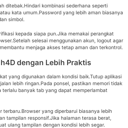
 ditebak.Hindari kombinasi sederhana seperti
n, atau kata umum.Password yang lebih aman biasanya
dan simbol.
fikasi kepada siapa pun.Jika memakai perangkat
wser.Setelah selesai menggunakan akun, logout agar
ni membantu menjaga akses tetap aman dan terkontrol.
h4D dengan Lebih Praktis
t yang digunakan dalam kondisi baik.Tutup aplikasi
jalan lebih ringan.Pada ponsel, pastikan memori tidak
a terlalu banyak tab yang dapat memperlambat
terbaru.Browser yang diperbarui biasanya lebih
gan tampilan responsif.Jika halaman terasa berat,
ulang tampilan dengan kondisi lebih segar.