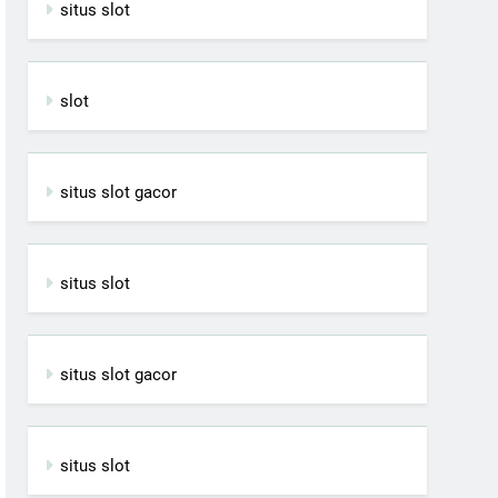
situs slot
slot
situs slot gacor
situs slot
situs slot gacor
situs slot