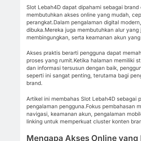
Slot Lebah4D dapat dipahami sebagai brand 
membutuhkan akses online yang mudah, cepa
perangkat.Dalam pengalaman digital modern
dibuka.Mereka juga membutuhkan alur yang je
membingungkan, serta keamanan akun yang t
Akses praktis berarti pengguna dapat memah
proses yang rumit.Ketika halaman memiliki 
dan informasi tersusun dengan baik, penggu
seperti ini sangat penting, terutama bagi p
brand.
Artikel ini membahas Slot Lebah4D sebagai pi
pengalaman pengguna.Fokus pembahasan meli
navigasi, keamanan akun, pengalaman mobile 
linking untuk memperkuat cluster konten bra
Mengapa Akses Online yang 