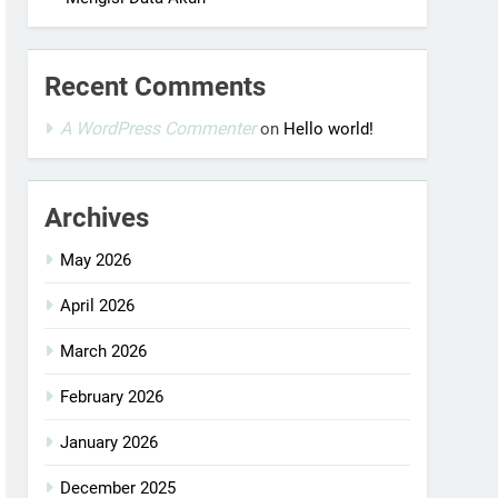
Recent Comments
A WordPress Commenter
on
Hello world!
Archives
May 2026
April 2026
March 2026
February 2026
January 2026
December 2025