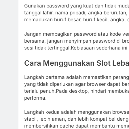
Gunakan password yang kuat dan tidak mudah
tanggal lahir, nama pribadi, angka beruruta
memadukan huruf besar, huruf kecil, angka, 
Jangan membagikan password atau kode veri
bersama, jangan menyimpan password di bro
sesi tidak tertinggal.Kebiasaan sederhana i
Cara Menggunakan Slot Leba
Langkah pertama adalah memastikan perangka
yang tidak diperlukan agar browser dapat ber
terlalu penuh.Pada desktop, hindari membuk
performa.
Langkah kedua adalah menggunakan browser 
stabil, lebih aman, dan lebih kompatibel den
membersihkan cache dapat membantu memuat 