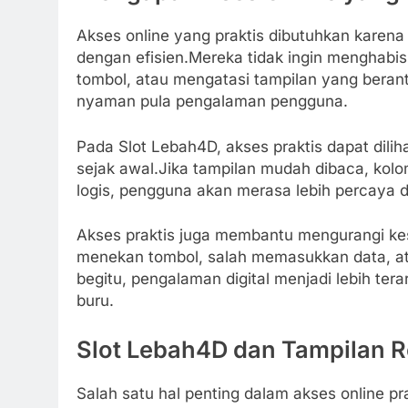
Akses online yang praktis dibutuhkan karena 
dengan efisien.Mereka tidak ingin menghab
tombol, atau mengatasi tampilan yang beran
nyaman pula pengalaman pengguna.
Pada Slot Lebah4D, akses praktis dapat di
sejak awal.Jika tampilan mudah dibaca, kolo
logis, pengguna akan merasa lebih percaya di
Akses praktis juga membantu mengurangi ke
menekan tombol, salah memasukkan data, at
begitu, pengalaman digital menjadi lebih te
buru.
Slot Lebah4D dan Tampilan R
Salah satu hal penting dalam akses online pr