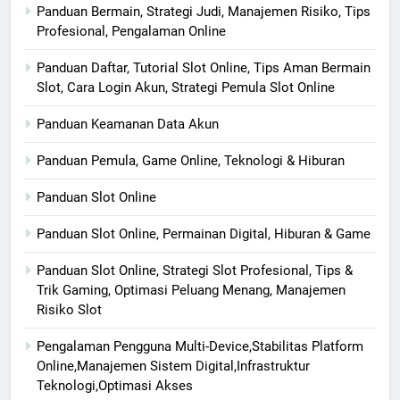
Panduan Bermain, Strategi Judi, Manajemen Risiko, Tips
Profesional, Pengalaman Online
Panduan Daftar, Tutorial Slot Online, Tips Aman Bermain
Slot, Cara Login Akun, Strategi Pemula Slot Online
Panduan Keamanan Data Akun
Panduan Pemula, Game Online, Teknologi & Hiburan
Panduan Slot Online
Panduan Slot Online, Permainan Digital, Hiburan & Game
Panduan Slot Online, Strategi Slot Profesional, Tips &
Trik Gaming, Optimasi Peluang Menang, Manajemen
Risiko Slot
Pengalaman Pengguna Multi-Device,Stabilitas Platform
Online,Manajemen Sistem Digital,Infrastruktur
Teknologi,Optimasi Akses