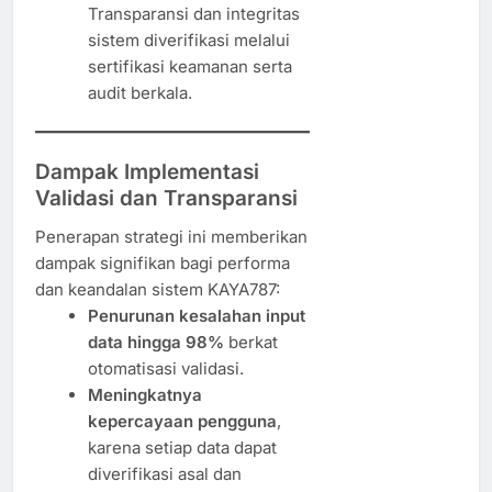
Transparansi dan integritas
sistem diverifikasi melalui
sertifikasi keamanan serta
audit berkala.
Dampak Implementasi
Validasi dan Transparansi
Penerapan strategi ini memberikan
dampak signifikan bagi performa
dan keandalan sistem KAYA787:
Penurunan kesalahan input
data hingga 98%
berkat
otomatisasi validasi.
Meningkatnya
kepercayaan pengguna
,
karena setiap data dapat
diverifikasi asal dan