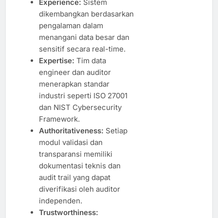
Experience:
Sistem
dikembangkan berdasarkan
pengalaman dalam
menangani data besar dan
sensitif secara real-time.
Expertise:
Tim data
engineer dan auditor
menerapkan standar
industri seperti ISO 27001
dan NIST Cybersecurity
Framework.
Authoritativeness:
Setiap
modul validasi dan
transparansi memiliki
dokumentasi teknis dan
audit trail yang dapat
diverifikasi oleh auditor
independen.
Trustworthiness: