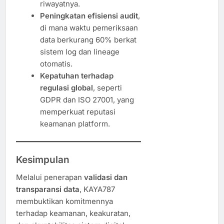
riwayatnya.
Peningkatan efisiensi audit
,
di mana waktu pemeriksaan
data berkurang 60% berkat
sistem log dan lineage
otomatis.
Kepatuhan terhadap
regulasi global
, seperti
GDPR dan ISO 27001, yang
memperkuat reputasi
keamanan platform.
Kesimpulan
Melalui penerapan
validasi dan
transparansi data
, KAYA787
membuktikan komitmennya
terhadap keamanan, keakuratan,