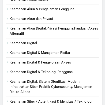
Keamanan Akun & Pengalaman Pengguna
Keamanan Akun dan Privasi
Keamanan Akun Digital,Privasi Pengguna,Panduan Akses
Alternatif
Keamanan Digital
Keamanan Digital & Manajemen Risiko
Keamanan Digital & Pengelolaan Akses
Keamanan Digital & Teknologi Pengguna
Keamanan Digital, Sistem Otentikasi Modern,
Infrastruktur Siber, Praktik Cybersecurity, Manajemen
Risiko Akses
Keamanan Siber / Autentikasi & Identitas / Teknologi