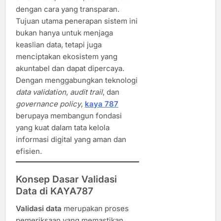
dengan cara yang transparan.
Tujuan utama penerapan sistem ini
bukan hanya untuk menjaga
keaslian data, tetapi juga
menciptakan ekosistem yang
akuntabel dan dapat dipercaya.
Dengan menggabungkan teknologi
data validation
,
audit trail
, dan
governance policy
,
kaya 787
berupaya membangun fondasi
yang kuat dalam tata kelola
informasi digital yang aman dan
efisien.
Konsep Dasar Validasi
Data di KAYA787
Validasi data
merupakan proses
pemeriksaan yang memastikan