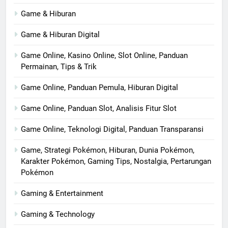
Game & Hiburan
Game & Hiburan Digital
Game Online, Kasino Online, Slot Online, Panduan
Permainan, Tips & Trik
Game Online, Panduan Pemula, Hiburan Digital
Game Online, Panduan Slot, Analisis Fitur Slot
Game Online, Teknologi Digital, Panduan Transparansi
Game, Strategi Pokémon, Hiburan, Dunia Pokémon,
Karakter Pokémon, Gaming Tips, Nostalgia, Pertarungan
Pokémon
Gaming & Entertainment
Gaming & Technology