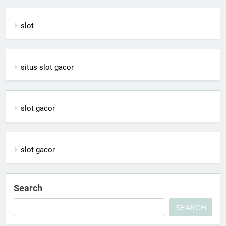
slot
situs slot gacor
slot gacor
slot gacor
Search
SEARCH