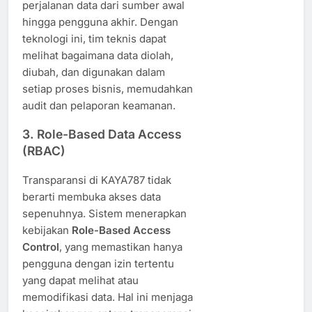
perjalanan data dari sumber awal
hingga pengguna akhir. Dengan
teknologi ini, tim teknis dapat
melihat bagaimana data diolah,
diubah, dan digunakan dalam
setiap proses bisnis, memudahkan
audit dan pelaporan keamanan.
3.
Role-Based Data Access
(RBAC)
Transparansi di KAYA787 tidak
berarti membuka akses data
sepenuhnya. Sistem menerapkan
kebijakan
Role-Based Access
Control
, yang memastikan hanya
pengguna dengan izin tertentu
yang dapat melihat atau
memodifikasi data. Hal ini menjaga