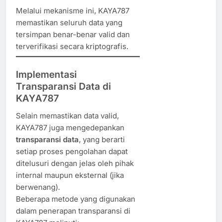
Melalui mekanisme ini, KAYA787
memastikan seluruh data yang
tersimpan benar-benar valid dan
terverifikasi secara kriptografis.
Implementasi
Transparansi Data di
KAYA787
Selain memastikan data valid,
KAYA787 juga mengedepankan
transparansi data
, yang berarti
setiap proses pengolahan dapat
ditelusuri dengan jelas oleh pihak
internal maupun eksternal (jika
berwenang).
Beberapa metode yang digunakan
dalam penerapan transparansi di