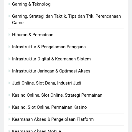
Gaming & Teknologi
Gaming, Strategi dan Taktik, Tips dan Trik, Perencanaan
Game
Hiburan & Permainan
Infrastruktur & Pengalaman Pengguna
Infrastruktur Digital & Keamanan Sistem
Infrastruktur Jaringan & Optimasi Akses
Judi Online, Slot Dana, Industri Judi
Kasino Online, Slot Online, Strategi Permainan
Kasino, Slot Online, Permainan Kasino
Keamanan Akses & Pengelolaan Platform
Keamanan Akses Mobile