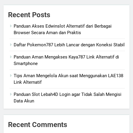
Recent Posts
Panduan Akses Edwinslot Alternatif dari Berbagai
Browser Secara Aman dan Praktis
Daftar Pokemon787 Lebih Lancar dengan Koneksi Stabil
Panduan Aman Mengakses Kaya787 Link Alternatif di
Smartphone
Tips Aman Mengelola Akun saat Menggunakan LAE138
Link Alternatif
Panduan Slot Lebah4D Login agar Tidak Salah Mengisi
Data Akun
Recent Comments