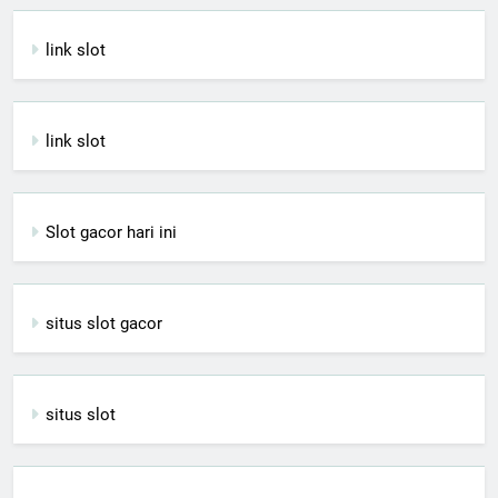
link slot
link slot
Slot gacor hari ini
situs slot gacor
situs slot