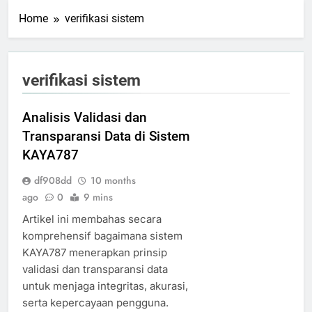
Home
verifikasi sistem
verifikasi sistem
Analisis Validasi dan
Transparansi Data di Sistem
KAYA787
df908dd
10 months
ago
0
9 mins
Artikel ini membahas secara
komprehensif bagaimana sistem
KAYA787 menerapkan prinsip
validasi dan transparansi data
untuk menjaga integritas, akurasi,
serta kepercayaan pengguna.