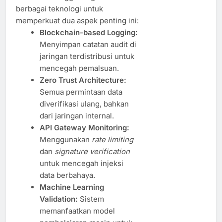
berbagai teknologi untuk
memperkuat dua aspek penting ini:
Blockchain-based Logging:
Menyimpan catatan audit di
jaringan terdistribusi untuk
mencegah pemalsuan.
Zero Trust Architecture:
Semua permintaan data
diverifikasi ulang, bahkan
dari jaringan internal.
API Gateway Monitoring:
Menggunakan
rate limiting
dan
signature verification
untuk mencegah injeksi
data berbahaya.
Machine Learning
Validation:
Sistem
memanfaatkan model