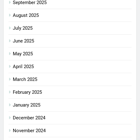
September 2025
August 2025
July 2025
June 2025
May 2025
April 2025
March 2025
February 2025
January 2025
December 2024
November 2024