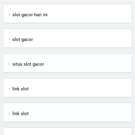
slot gacor hari ini
slot gacor
situs slot gacor
link slot
link slot