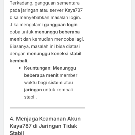
Terkadang, gangguan sementara
pada jaringan atau server Kaya787
bisa menyebabkan masalah login.
Jika mengalami
gangguan login
,
coba untuk
menunggu beberapa
menit
dan kemudian mencoba lagi.
Biasanya, masalah ini bisa diatasi
dengan
menunggu koneksi stabil
kembali
.
Keuntungan
:
Menunggu
beberapa menit
memberi
waktu bagi
sistem
atau
jaringan
untuk kembali
stabil.
4.
Menjaga Keamanan Akun
Kaya787 di Jaringan Tidak
Stabil