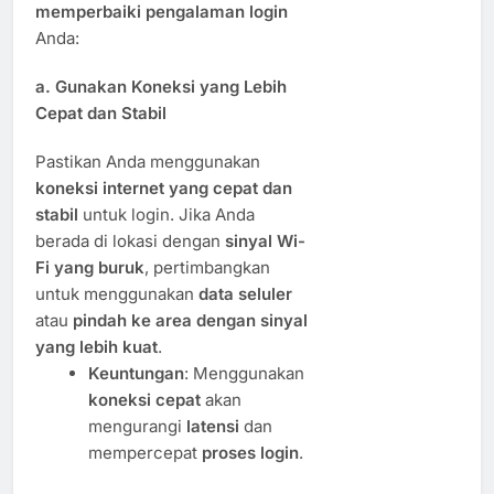
memperbaiki pengalaman login
Anda:
a.
Gunakan Koneksi yang Lebih
Cepat dan Stabil
Pastikan Anda menggunakan
koneksi internet yang cepat dan
stabil
untuk login. Jika Anda
berada di lokasi dengan
sinyal Wi-
Fi yang buruk
, pertimbangkan
untuk menggunakan
data seluler
atau
pindah ke area dengan sinyal
yang lebih kuat
.
Keuntungan
: Menggunakan
koneksi cepat
akan
mengurangi
latensi
dan
mempercepat
proses login
.