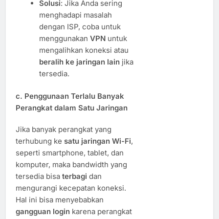
Solusi
: Jika Anda sering
menghadapi masalah
dengan ISP, coba untuk
menggunakan
VPN
untuk
mengalihkan koneksi atau
beralih ke jaringan lain
jika
tersedia.
c.
Penggunaan Terlalu Banyak
Perangkat dalam Satu Jaringan
Jika banyak perangkat yang
terhubung ke
satu jaringan Wi-Fi
,
seperti smartphone, tablet, dan
komputer, maka bandwidth yang
tersedia bisa
terbagi
dan
mengurangi kecepatan koneksi.
Hal ini bisa menyebabkan
gangguan login
karena perangkat