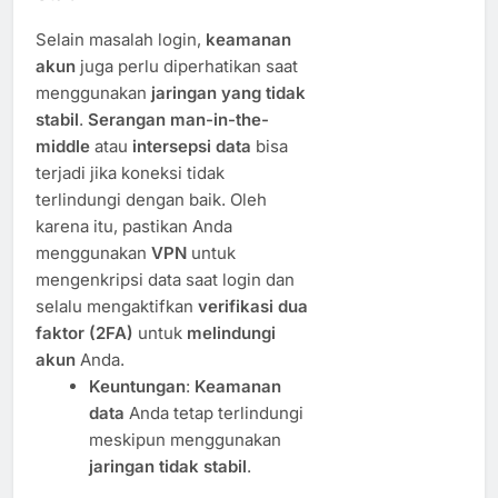
Selain masalah login,
keamanan
akun
juga perlu diperhatikan saat
menggunakan
jaringan yang tidak
stabil
.
Serangan man-in-the-
middle
atau
intersepsi data
bisa
terjadi jika koneksi tidak
terlindungi dengan baik. Oleh
karena itu, pastikan Anda
menggunakan
VPN
untuk
mengenkripsi data saat login dan
selalu mengaktifkan
verifikasi dua
faktor (2FA)
untuk
melindungi
akun
Anda.
Keuntungan
:
Keamanan
data
Anda tetap terlindungi
meskipun menggunakan
jaringan tidak stabil
.