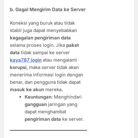
b.
Gagal Mengirim Data ke Server
Koneksi yang buruk atau tidak
stabil juga dapat menyebabkan
kegagalan pengiriman data
selama proses login. Jika
paket
data
tidak sampai ke server
kaya787 login
atau mengalami
korupsi
, maka server tidak akan
menerima informasi login dengan
benar, dan pengguna tidak dapat
masuk ke akun
mereka.
Keuntungan
: Menghindari
gangguan
jaringan yang
dapat menghambat
pengiriman data
ke server.