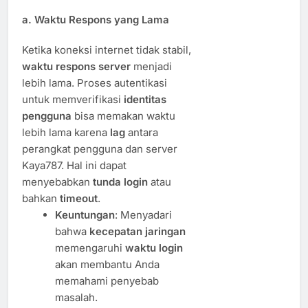
a.
Waktu Respons yang Lama
Ketika koneksi internet tidak stabil,
waktu respons server
menjadi
lebih lama. Proses autentikasi
untuk memverifikasi
identitas
pengguna
bisa memakan waktu
lebih lama karena
lag
antara
perangkat pengguna dan server
Kaya787. Hal ini dapat
menyebabkan
tunda login
atau
bahkan
timeout
.
Keuntungan
: Menyadari
bahwa
kecepatan jaringan
memengaruhi
waktu login
akan membantu Anda
memahami penyebab
masalah.