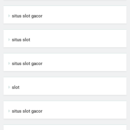
situs slot gacor
situs slot
situs slot gacor
slot
situs slot gacor