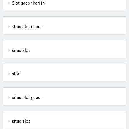
Slot gacor hari ini
situs slot gacor
situs slot
slot
situs slot gacor
situs slot