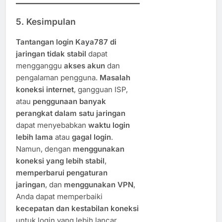
5.
Kesimpulan
Tantangan login Kaya787 di
jaringan tidak stabil
dapat
mengganggu
akses akun
dan
pengalaman pengguna.
Masalah
koneksi internet
, gangguan ISP,
atau
penggunaan banyak
perangkat dalam satu jaringan
dapat menyebabkan
waktu login
lebih lama
atau
gagal login
.
Namun, dengan
menggunakan
koneksi yang lebih stabil
,
memperbarui pengaturan
jaringan
, dan
menggunakan VPN
,
Anda dapat memperbaiki
kecepatan dan kestabilan koneksi
untuk login yang lebih lancar.