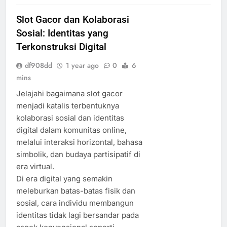
Slot Gacor dan Kolaborasi
Sosial: Identitas yang
Terkonstruksi Digital
df908dd
1 year ago
0
6
mins
Jelajahi bagaimana slot gacor
menjadi katalis terbentuknya
kolaborasi sosial dan identitas
digital dalam komunitas online,
melalui interaksi horizontal, bahasa
simbolik, dan budaya partisipatif di
era virtual.
Di era digital yang semakin
meleburkan batas-batas fisik dan
sosial, cara individu membangun
identitas tidak lagi bersandar pada