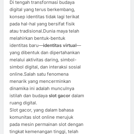
Di tengah transformasi budaya
digital yang terus berkembang,
konsep identitas tidak lagi terikat
pada hal-hal yang bersifat fisik
atau tradisional.Dunia maya telah
melahirkan bentuk-bentuk
identitas baru—
identitas virtual
—
yang dibentuk dan dipertahankan
melalui aktivitas daring, simbol-
simbol digital, dan interaksi sosial
online.Salah satu fenomena
menarik yang mencerminkan
dinamika ini adalah munculnya
istilah dan budaya
slot gacor
dalam
ruang digital.
Slot gacor, yang dalam bahasa
komunitas slot online merujuk
pada mesin permainan slot dengan
tingkat kemenangan tinggi, telah