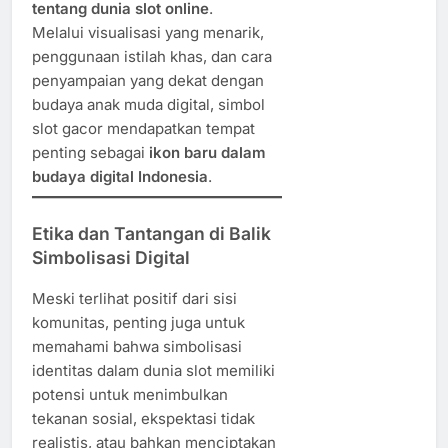
tentang dunia slot online
.
Melalui visualisasi yang menarik,
penggunaan istilah khas, dan cara
penyampaian yang dekat dengan
budaya anak muda digital, simbol
slot gacor mendapatkan tempat
penting sebagai
ikon baru dalam
budaya digital Indonesia
.
Etika dan Tantangan di Balik
Simbolisasi Digital
Meski terlihat positif dari sisi
komunitas, penting juga untuk
memahami bahwa simbolisasi
identitas dalam dunia slot memiliki
potensi untuk menimbulkan
tekanan sosial, ekspektasi tidak
realistis, atau bahkan menciptakan