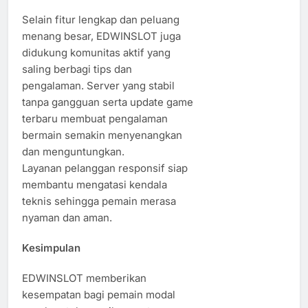
Selain fitur lengkap dan peluang
menang besar, EDWINSLOT juga
didukung komunitas aktif yang
saling berbagi tips dan
pengalaman. Server yang stabil
tanpa gangguan serta update game
terbaru membuat pengalaman
bermain semakin menyenangkan
dan menguntungkan.
Layanan pelanggan responsif siap
membantu mengatasi kendala
teknis sehingga pemain merasa
nyaman dan aman.
Kesimpulan
EDWINSLOT memberikan
kesempatan bagi pemain modal