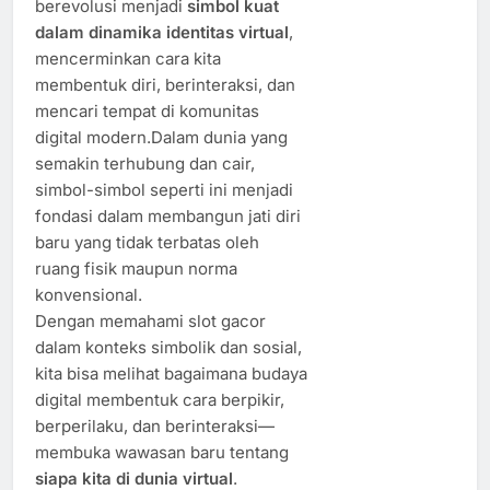
berevolusi menjadi
simbol kuat
dalam dinamika identitas virtual
,
mencerminkan cara kita
membentuk diri, berinteraksi, dan
mencari tempat di komunitas
digital modern.Dalam dunia yang
semakin terhubung dan cair,
simbol-simbol seperti ini menjadi
fondasi dalam membangun jati diri
baru yang tidak terbatas oleh
ruang fisik maupun norma
konvensional.
Dengan memahami slot gacor
dalam konteks simbolik dan sosial,
kita bisa melihat bagaimana budaya
digital membentuk cara berpikir,
berperilaku, dan berinteraksi—
membuka wawasan baru tentang
siapa kita di dunia virtual
.