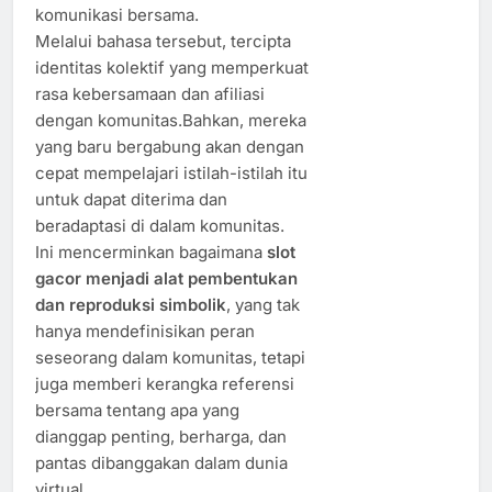
komunikasi bersama.
Melalui bahasa tersebut, tercipta
identitas kolektif yang memperkuat
rasa kebersamaan dan afiliasi
dengan komunitas.Bahkan, mereka
yang baru bergabung akan dengan
cepat mempelajari istilah-istilah itu
untuk dapat diterima dan
beradaptasi di dalam komunitas.
Ini mencerminkan bagaimana
slot
gacor menjadi alat pembentukan
dan reproduksi simbolik
, yang tak
hanya mendefinisikan peran
seseorang dalam komunitas, tetapi
juga memberi kerangka referensi
bersama tentang apa yang
dianggap penting, berharga, dan
pantas dibanggakan dalam dunia
virtual.