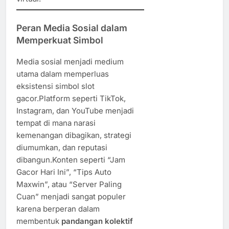
Peran Media Sosial dalam
Memperkuat Simbol
Media sosial menjadi medium
utama dalam memperluas
eksistensi simbol slot
gacor.Platform seperti TikTok,
Instagram, dan YouTube menjadi
tempat di mana narasi
kemenangan dibagikan, strategi
diumumkan, dan reputasi
dibangun.Konten seperti “Jam
Gacor Hari Ini”, “Tips Auto
Maxwin”, atau “Server Paling
Cuan” menjadi sangat populer
karena berperan dalam
membentuk
pandangan kolektif