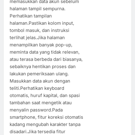
memasukkan data akun sebelum
halaman tampil sempurna.
Perhatikan tampilan
halaman.Pastikan kolom input,
tombol masuk, dan instruksi
terlihat jelas.Jika halaman
menampilkan banyak pop-up,
meminta data yang tidak relevan,
atau terasa berbeda dari biasanya,
sebaiknya hentikan proses dan
lakukan pemeriksaan ulang.
Masukkan data akun dengan
teliti.Perhatikan keyboard
otomatis, huruf kapital, dan spasi
tambahan saat mengetik atau
menyalin password.Pada
smartphone, fitur koreksi otomatis
kadang mengubah karakter tanpa
disadari.Jika tersedia fitur