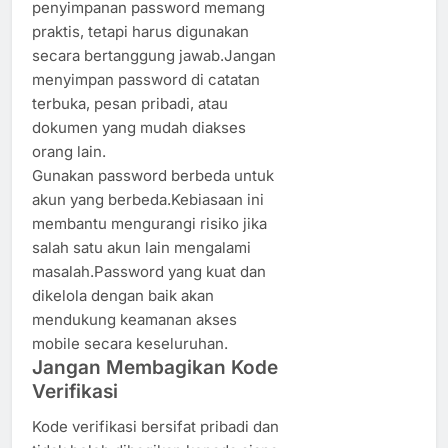
penyimpanan password memang
praktis, tetapi harus digunakan
secara bertanggung jawab.Jangan
menyimpan password di catatan
terbuka, pesan pribadi, atau
dokumen yang mudah diakses
orang lain.
Gunakan password berbeda untuk
akun yang berbeda.Kebiasaan ini
membantu mengurangi risiko jika
salah satu akun lain mengalami
masalah.Password yang kuat dan
dikelola dengan baik akan
mendukung keamanan akses
mobile secara keseluruhan.
Jangan Membagikan Kode
Verifikasi
Kode verifikasi bersifat pribadi dan