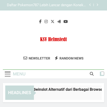
Skip
Panduan Aman Mengakses Kaya787 Link
to
Alternatif di Smartphone
content
Tips Aman Mengelola Akun saat Menggunakan
LAE138 Link Alternatif
Panduan Akses Edwinslot Alternatif dari Berbagai
Browser Secara Aman dan Praktis
Daftar Pokemon787 Lebih Lancar dengan Koneksi
Stabil
Panduan Aman Mengakses Kaya787 Link
Alternatif di Smartphone
KSV Helmstedt
Bergabunglah Dengan Klub Sepak Bola
Tips Aman Mengelola Akun saat Menggunakan
NEWSLETTER
RANDOM NEWS
LAE138 Link Alternatif
Helmstedt Di KSV Helmstedt.
MENU
nduan Akses Edwinslot Alternatif dari Berbagai Browser Sec
HEADLINES
Months Ago