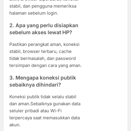
stabil, dan pengguna memeriksa
halaman sebelum login.
2. Apa yang perlu disiapkan
sebelum akses lewat HP?
Pastikan perangkat aman, koneksi
stabil, browser terbaru, cache
tidak bermasalah, dan password
tersimpan dengan cara yang aman.
3. Mengapa koneksi publik
sebaiknya dihindari?
Koneksi publik tidak selalu stabil
dan aman.Sebaiknya gunakan data
seluler pribadi atau Wi-Fi
terpercaya saat memasukkan data
akun.