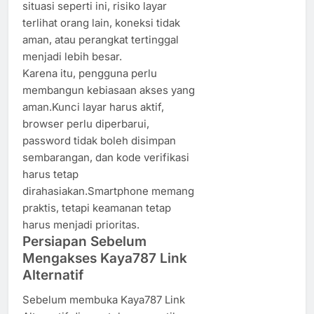
situasi seperti ini, risiko layar
terlihat orang lain, koneksi tidak
aman, atau perangkat tertinggal
menjadi lebih besar.
Karena itu, pengguna perlu
membangun kebiasaan akses yang
aman.Kunci layar harus aktif,
browser perlu diperbarui,
password tidak boleh disimpan
sembarangan, dan kode verifikasi
harus tetap
dirahasiakan.Smartphone memang
praktis, tetapi keamanan tetap
harus menjadi prioritas.
Persiapan Sebelum
Mengakses Kaya787 Link
Alternatif
Sebelum membuka Kaya787 Link