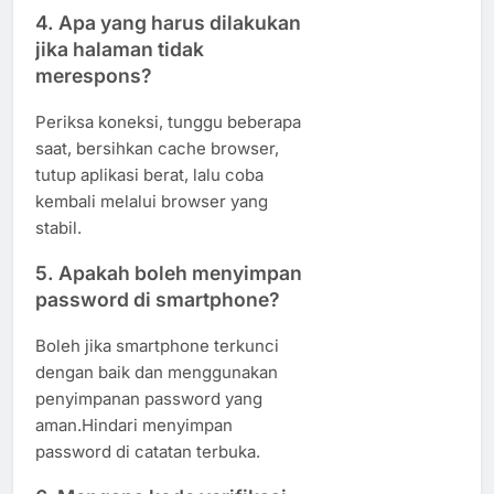
4. Apa yang harus dilakukan
jika halaman tidak
merespons?
Periksa koneksi, tunggu beberapa
saat, bersihkan cache browser,
tutup aplikasi berat, lalu coba
kembali melalui browser yang
stabil.
5. Apakah boleh menyimpan
password di smartphone?
Boleh jika smartphone terkunci
dengan baik dan menggunakan
penyimpanan password yang
aman.Hindari menyimpan
password di catatan terbuka.