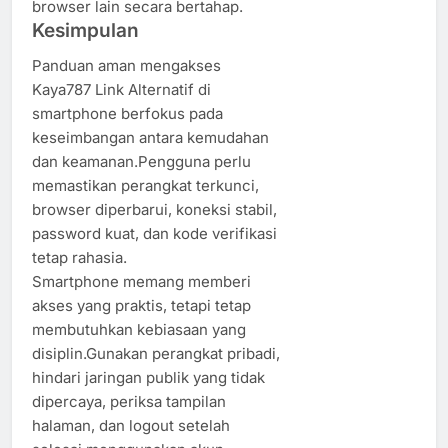
browser lain secara bertahap.
Kesimpulan
Panduan aman mengakses
Kaya787 Link Alternatif di
smartphone berfokus pada
keseimbangan antara kemudahan
dan keamanan.Pengguna perlu
memastikan perangkat terkunci,
browser diperbarui, koneksi stabil,
password kuat, dan kode verifikasi
tetap rahasia.
Smartphone memang memberi
akses yang praktis, tetapi tetap
membutuhkan kebiasaan yang
disiplin.Gunakan perangkat pribadi,
hindari jaringan publik yang tidak
dipercaya, periksa tampilan
halaman, dan logout setelah