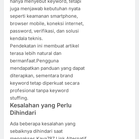
hanya menyebut keyword, tetapi
juga menjawab kebutuhan nyata
seperti keamanan smartphone,
browser mobile, koneksi internet,
password, verifikasi, dan solusi
kendala teknis.
Pendekatan ini membuat artikel
terasa lebih natural dan
bermanfaat.Pengguna
mendapatkan panduan yang dapat
diterapkan, sementara brand
keyword tetap diperkuat secara
profesional tanpa keyword
stuffing.
Kesalahan yang Perlu
Dihindari
Ada beberapa kesalahan yang
sebaiknya dihindari saat
mengakses Kaya787 Link Alternatif