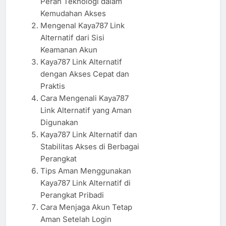
Peran Teknologi dalam
Kemudahan Akses
Mengenal Kaya787 Link
Alternatif dari Sisi
Keamanan Akun
Kaya787 Link Alternatif
dengan Akses Cepat dan
Praktis
Cara Mengenali Kaya787
Link Alternatif yang Aman
Digunakan
Kaya787 Link Alternatif dan
Stabilitas Akses di Berbagai
Perangkat
Tips Aman Menggunakan
Kaya787 Link Alternatif di
Perangkat Pribadi
Cara Menjaga Akun Tetap
Aman Setelah Login