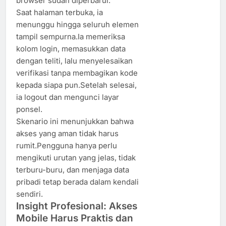
browser sudah diperbarui.
Saat halaman terbuka, ia
menunggu hingga seluruh elemen
tampil sempurna.Ia memeriksa
kolom login, memasukkan data
dengan teliti, lalu menyelesaikan
verifikasi tanpa membagikan kode
kepada siapa pun.Setelah selesai,
ia logout dan mengunci layar
ponsel.
Skenario ini menunjukkan bahwa
akses yang aman tidak harus
rumit.Pengguna hanya perlu
mengikuti urutan yang jelas, tidak
terburu-buru, dan menjaga data
pribadi tetap berada dalam kendali
sendiri.
Insight Profesional: Akses
Mobile Harus Praktis dan