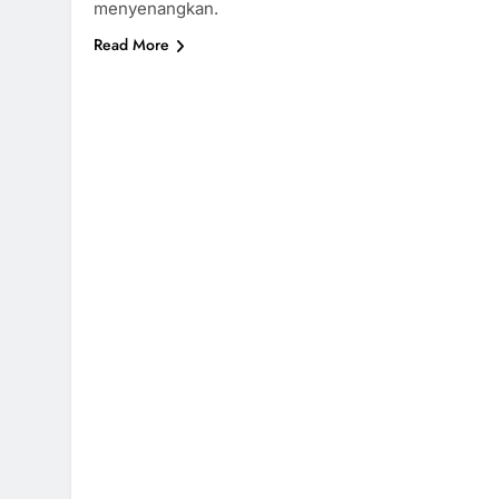
menyenangkan.
Read More