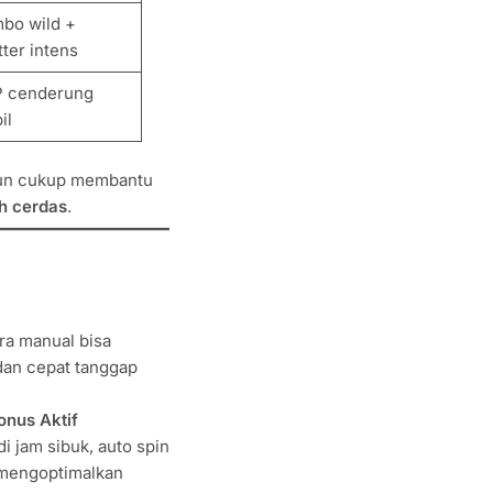
bo wild +
tter intens
 cenderung
il
mun cukup membantu
ih cerdas
.
ara manual bisa
dan cepat tanggap
nus Aktif
i jam sibuk, auto spin
 mengoptimalkan