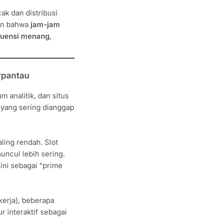
ak dan distribusi
an bahwa
jam-jam
ekuensi menang
,
rpantau
 analitik, dan situs
u yang sering dianggap
ing rendah. Slot
uncul lebih sering.
ini sebagai “prime
 kerja), beberapa
r interaktif sebagai