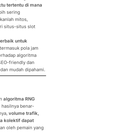
tu tertentu di mana
ebih sering
kanlah mitos,
i situs-situs slot
erbaik untuk
 termasuk pola jam
erhadap algoritma
EO-friendly dan
l, dan mudah dipahami.
an
algoritma RNG
 hasilnya benar-
nya,
volume trafik,
a kolektif dapat
kan oleh pemain yang