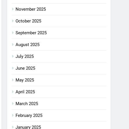
November 2025
October 2025
September 2025
August 2025
July 2025
June 2025
May 2025
April 2025
March 2025
February 2025
January 2025