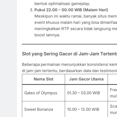
bentuk optimalisasi gameplay.
Pukul 22.00 – 00.00 WIB (Malam Hari)
Meskipun ini waktu ramai, banyak situs mem
event khusus malam hari yang bisa dimanfaa
meningkatkan RTP secara tidak langsung mel
boost lainnya.
Slot yang Sering Gacor di Jam-Jam Tertent
Beberapa permainan menunjukkan konsistensi keme
di jam-jam tertentu, berdasarkan data dan testimon
Nama Slot
Jam Gacor Utama
Fre
Gates of Olympus
01.30 – 03.00 WIB
mul
Sca
Sweet Bonanza
10.00 – 12.00 WIB
mun