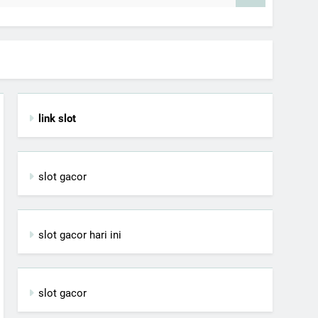
link slot
slot gacor
slot gacor hari ini
slot gacor