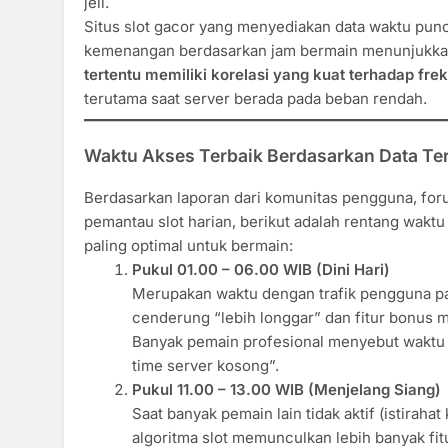
jeli.
Situs slot gacor yang menyediakan data waktu punc
kemenangan berdasarkan jam bermain menunjukk
tertentu memiliki korelasi yang kuat terhadap fr
terutama saat server berada pada beban rendah.
Waktu Akses Terbaik Berdasarkan Data Te
Berdasarkan laporan dari komunitas pengguna, forum
pemantau slot harian, berikut adalah rentang wakt
paling optimal untuk bermain:
Pukul 01.00 – 06.00 WIB (Dini Hari)
Merupakan waktu dengan trafik pengguna pal
cenderung “lebih longgar” dan fitur bonus m
Banyak pemain profesional menyebut waktu 
time server kosong”.
Pukul 11.00 – 13.00 WIB (Menjelang Siang)
Saat banyak pemain lain tidak aktif (istirahat
algoritma slot memunculkan lebih banyak fitu