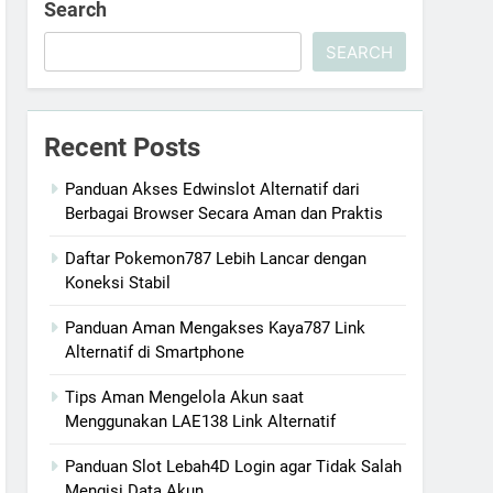
Search
SEARCH
Recent Posts
Panduan Akses Edwinslot Alternatif dari
Berbagai Browser Secara Aman dan Praktis
Daftar Pokemon787 Lebih Lancar dengan
Koneksi Stabil
Panduan Aman Mengakses Kaya787 Link
Alternatif di Smartphone
Tips Aman Mengelola Akun saat
Menggunakan LAE138 Link Alternatif
Panduan Slot Lebah4D Login agar Tidak Salah
Mengisi Data Akun