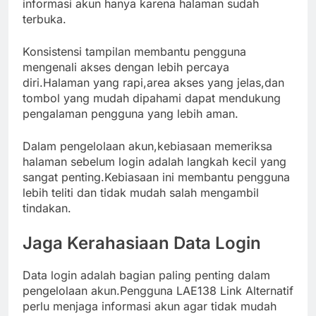
informasi akun hanya karena halaman sudah
terbuka.
Konsistensi tampilan membantu pengguna
mengenali akses dengan lebih percaya
diri.Halaman yang rapi,area akses yang jelas,dan
tombol yang mudah dipahami dapat mendukung
pengalaman pengguna yang lebih aman.
Dalam pengelolaan akun,kebiasaan memeriksa
halaman sebelum login adalah langkah kecil yang
sangat penting.Kebiasaan ini membantu pengguna
lebih teliti dan tidak mudah salah mengambil
tindakan.
Jaga Kerahasiaan Data Login
Data login adalah bagian paling penting dalam
pengelolaan akun.Pengguna LAE138 Link Alternatif
perlu menjaga informasi akun agar tidak mudah