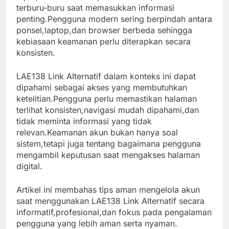
terburu-buru saat memasukkan informasi
penting.Pengguna modern sering berpindah antara
ponsel,laptop,dan browser berbeda sehingga
kebiasaan keamanan perlu diterapkan secara
konsisten.
LAE138 Link Alternatif dalam konteks ini dapat
dipahami sebagai akses yang membutuhkan
ketelitian.Pengguna perlu memastikan halaman
terlihat konsisten,navigasi mudah dipahami,dan
tidak meminta informasi yang tidak
relevan.Keamanan akun bukan hanya soal
sistem,tetapi juga tentang bagaimana pengguna
mengambil keputusan saat mengakses halaman
digital.
Artikel ini membahas tips aman mengelola akun
saat menggunakan LAE138 Link Alternatif secara
informatif,profesional,dan fokus pada pengalaman
pengguna yang lebih aman serta nyaman.