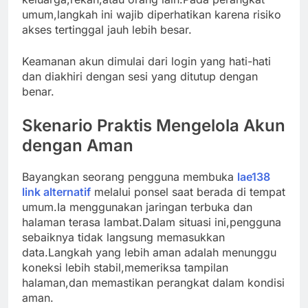
umum,langkah ini wajib diperhatikan karena risiko
akses tertinggal jauh lebih besar.
Keamanan akun dimulai dari login yang hati-hati
dan diakhiri dengan sesi yang ditutup dengan
benar.
Skenario Praktis Mengelola Akun
dengan Aman
Bayangkan seorang pengguna membuka
lae138
link alternatif
melalui ponsel saat berada di tempat
umum.Ia menggunakan jaringan terbuka dan
halaman terasa lambat.Dalam situasi ini,pengguna
sebaiknya tidak langsung memasukkan
data.Langkah yang lebih aman adalah menunggu
koneksi lebih stabil,memeriksa tampilan
halaman,dan memastikan perangkat dalam kondisi
aman.