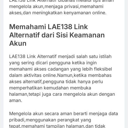
LAE138 Link Alternatif dibahas melalui tips aman
mengelola akun,menjaga privasi,memahami
akses,dan meningkatkan kenyamanan online.
Memahami LAE138 Link
Alternatif dari Sisi Keamanan
Akun
LAE138 Link Alternatif menjadi salah satu istilah
yang sering dicari pengguna ketika ingin
memahami akses cadangan yang lebih fleksibel
dalam aktivitas online.Namun,ketika membahas
akses alternatif,pengguna tidak hanya perlu
memperhatikan kemudahan membuka
halaman,tetapi juga cara mengelola akun dengan
aman.
Mengelola akun secara aman berarti menjaga data
pribadi,menggunakan perangkat yang
tepat,memahami tampilan halaman,dan tidak