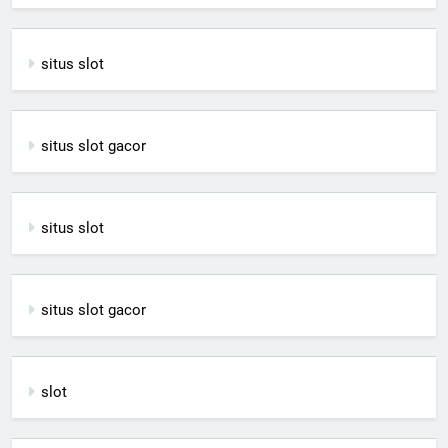
situs slot
situs slot gacor
situs slot
situs slot gacor
slot