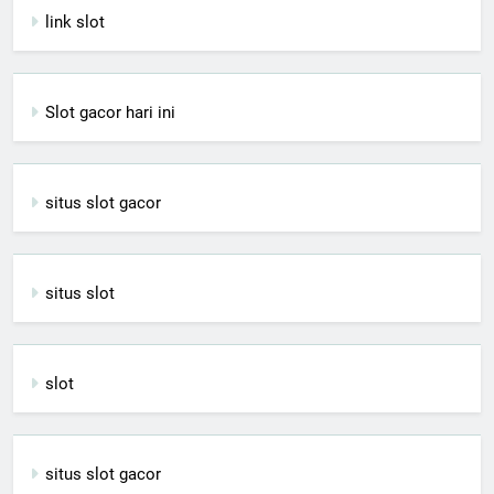
link slot
Slot gacor hari ini
situs slot gacor
situs slot
slot
situs slot gacor