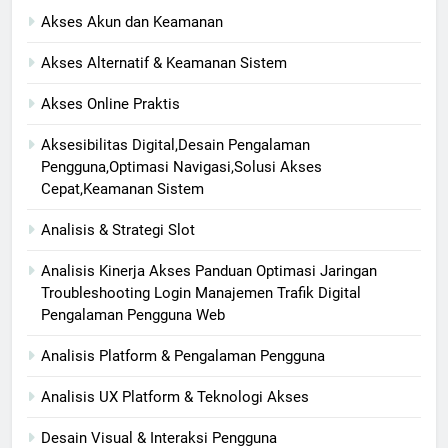
Akses Akun dan Keamanan
Akses Alternatif & Keamanan Sistem
Akses Online Praktis
Aksesibilitas Digital,Desain Pengalaman
Pengguna,Optimasi Navigasi,Solusi Akses
Cepat,Keamanan Sistem
Analisis & Strategi Slot
Analisis Kinerja Akses Panduan Optimasi Jaringan
Troubleshooting Login Manajemen Trafik Digital
Pengalaman Pengguna Web
Analisis Platform & Pengalaman Pengguna
Analisis UX Platform & Teknologi Akses
Desain Visual & Interaksi Pengguna