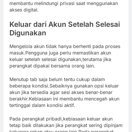
membantu melindungi privasi saat menggunakan
akses digital.
Keluar dari Akun Setelah Selesai
Digunakan
Mengelola akun tidak hanya berhenti pada proses
masuk.Pengguna juga perlu memastikan akun
keluar setelah selesai digunakan,terutama jika
perangkat dipakai bersama orang lain.
Menutup tab saja belum tentu cukup dalam
beberapa kondisi.Sebaiknya gunakan opsi keluar
akun jika tersedia agar sesi akses benar-benar
berakhir.Kebiasaan ini membantu mencegah akun
tertinggal dalam kondisi aktif.
Pada perangkat pribadi,kebiasaan keluar akun
tetap baik dilakukan jika perangkat sering dipinjam
keluarga,rekan,atau orang lain.Pada perangkat