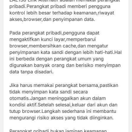
pribadi.Perangkat pribadi memberi pengguna
kontrol lebih besar terhadap keamanan,riwayat
akses,browser,dan penyimpanan data.
Pada perangkat pribadi,pengguna dapat
mengaktifkan kunci layar,memperbarui
browser,membersihkan cache,dan mengatur
penyimpanan kata sandi dengan lebih hati-hati.Hal
ini berbeda dengan perangkat umum yang
digunakan banyak orang dan berisiko menyimpan
data tanpa disadari.
Jika harus memakai perangkat bersama,pastikan
tidak menyimpan kata sandi secara
otomatis.Jangan meninggalkan akun dalam
kondisi aktif.Setelah selesai,keluar dari akun dan
tutup browser.Langkah sederhana ini membantu
mengurangi risiko akses yang tidak diinginkan.
Perangkat pribadi bukan jaminan keamanan