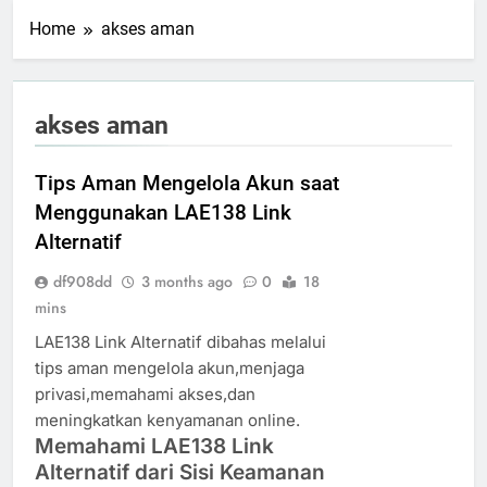
Home
akses aman
akses aman
Tips Aman Mengelola Akun saat
Menggunakan LAE138 Link
Alternatif
df908dd
3 months ago
0
18
mins
LAE138 Link Alternatif dibahas melalui
tips aman mengelola akun,menjaga
privasi,memahami akses,dan
meningkatkan kenyamanan online.
Memahami LAE138 Link
Alternatif dari Sisi Keamanan