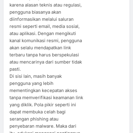
karena alasan teknis atau regulasi,
pengguna biasanya akan
diinformasikan melalui saluran
resmi seperti email, media sosial,
atau aplikasi. Dengan mengikuti
kanal komunikasi resmi, pengguna
akan selalu mendapatkan link
terbaru tanpa harus berspekulasi
atau mencarinya dari sumber tidak
pasti.
Di sisi lain, masih banyak
pengguna yang lebih
mementingkan kecepatan akses
tanpa memverifikasi keamanan link
yang diklik. Pola pikir seperti ini
dapat membuka celah bagi
serangan phishing atau
penyebaran malware. Maka dari