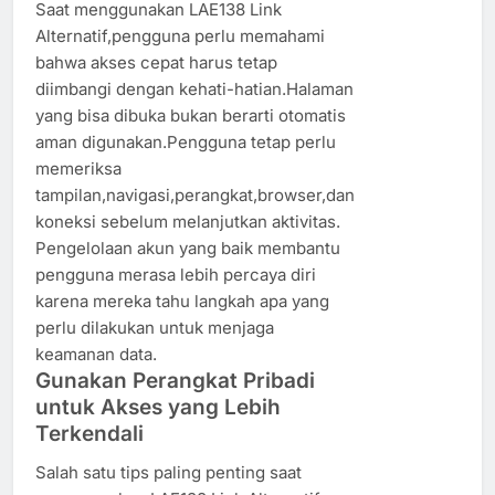
Saat menggunakan LAE138 Link
Alternatif,pengguna perlu memahami
bahwa akses cepat harus tetap
diimbangi dengan kehati-hatian.Halaman
yang bisa dibuka bukan berarti otomatis
aman digunakan.Pengguna tetap perlu
memeriksa
tampilan,navigasi,perangkat,browser,dan
koneksi sebelum melanjutkan aktivitas.
Pengelolaan akun yang baik membantu
pengguna merasa lebih percaya diri
karena mereka tahu langkah apa yang
perlu dilakukan untuk menjaga
keamanan data.
Gunakan Perangkat Pribadi
untuk Akses yang Lebih
Terkendali
Salah satu tips paling penting saat