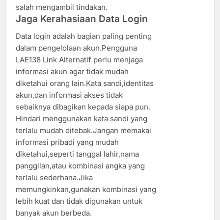
salah mengambil tindakan.
Jaga Kerahasiaan Data Login
Data login adalah bagian paling penting
dalam pengelolaan akun.Pengguna
LAE138 Link Alternatif perlu menjaga
informasi akun agar tidak mudah
diketahui orang lain.Kata sandi,identitas
akun,dan informasi akses tidak
sebaiknya dibagikan kepada siapa pun.
Hindari menggunakan kata sandi yang
terlalu mudah ditebak.Jangan memakai
informasi pribadi yang mudah
diketahui,seperti tanggal lahir,nama
panggilan,atau kombinasi angka yang
terlalu sederhana.Jika
memungkinkan,gunakan kombinasi yang
lebih kuat dan tidak digunakan untuk
banyak akun berbeda.