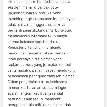
Jika halaman terlihat berbeda secara
ekstrem,memiliki banyak pop-
up,menggunakan instruksi yang
membingungkan,atau meminta data yang
tidak relevan,pengguna sebaiknya
berhenti sejenak.Jangan terburu-buru
memasukkan informasi akun hanya
karena halaman sudah terbuka.
Konsistensi tampilan membantu
pengguna mengenali akses dengan
lebih percaya diri.Halaman yang
rapi,area akses yang jelas,dan tombol
yang mudah dipahami dapat mendukung
pengalaman pengguna yang lebih aman.
Dalam pengelolaan akun,kebiasaan
memeriksa halaman sebelum login
adalah langkah kecil yang sangat
penting.Kebiasaan ini membantu
pengguna lebih teliti dan tidak mudah