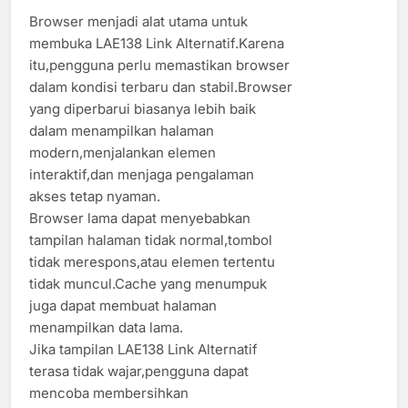
Browser menjadi alat utama untuk
membuka LAE138 Link Alternatif.Karena
itu,pengguna perlu memastikan browser
dalam kondisi terbaru dan stabil.Browser
yang diperbarui biasanya lebih baik
dalam menampilkan halaman
modern,menjalankan elemen
interaktif,dan menjaga pengalaman
akses tetap nyaman.
Browser lama dapat menyebabkan
tampilan halaman tidak normal,tombol
tidak merespons,atau elemen tertentu
tidak muncul.Cache yang menumpuk
juga dapat membuat halaman
menampilkan data lama.
Jika tampilan LAE138 Link Alternatif
terasa tidak wajar,pengguna dapat
mencoba membersihkan