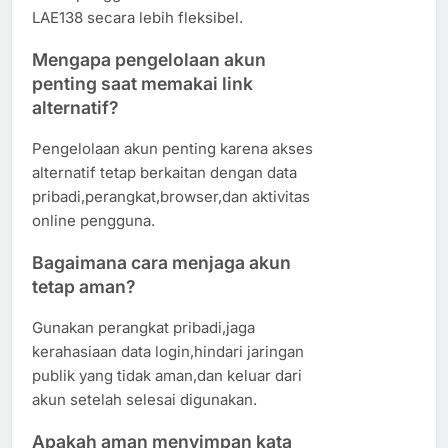
LAE138 secara lebih fleksibel.
Mengapa pengelolaan akun
penting saat memakai link
alternatif?
Pengelolaan akun penting karena akses
alternatif tetap berkaitan dengan data
pribadi,perangkat,browser,dan aktivitas
online pengguna.
Bagaimana cara menjaga akun
tetap aman?
Gunakan perangkat pribadi,jaga
kerahasiaan data login,hindari jaringan
publik yang tidak aman,dan keluar dari
akun setelah selesai digunakan.
Apakah aman menyimpan kata