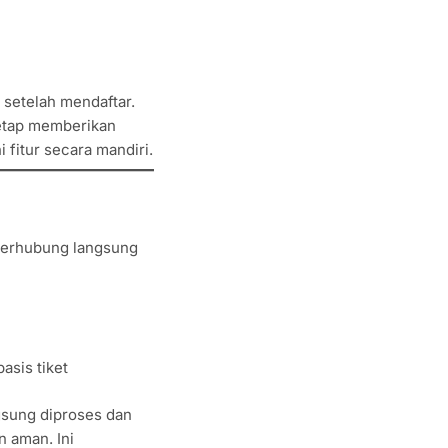
 setelah mendaftar.
etap memberikan
 fitur secara mandiri.
terhubung langsung
asis tiket
ngsung diproses dan
n aman. Ini