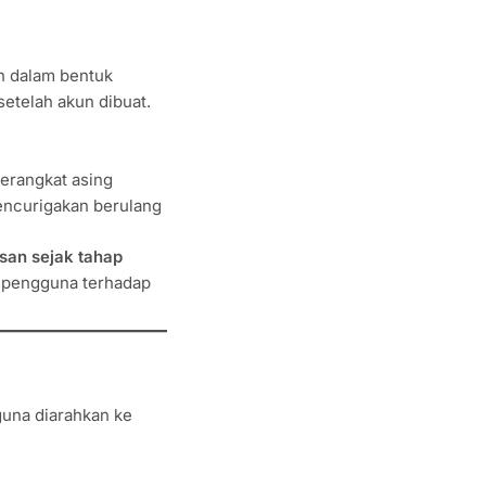
 dalam bentuk
setelah akun dibuat.
 perangkat asing
mencurigakan berulang
san sejak tahap
n pengguna terhadap
gguna diarahkan ke