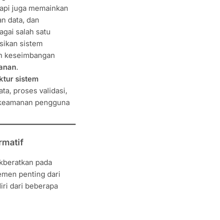
tapi juga memainkan
n data, dan
agai salah satu
sikan sistem
an keseimbangan
manan
.
ktur sistem
ta, proses validasi,
n keamanan pengguna
rmatif
ikberatkan pada
emen penting dari
iri dari beberapa