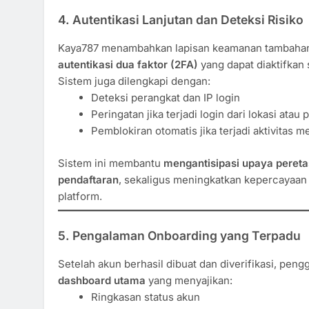
4.
Autentikasi Lanjutan dan Deteksi Risiko
Kaya787 menambahkan lapisan keamanan tambahan
autentikasi dua faktor (2FA)
yang dapat diaktifkan 
Sistem juga dilengkapi dengan:
Deteksi perangkat dan IP login
Peringatan jika terjadi login dari lokasi atau
Pemblokiran otomatis jika terjadi aktivitas 
Sistem ini membantu
mengantisipasi upaya pereta
pendaftaran
, sekaligus meningkatkan kepercayaa
platform.
5.
Pengalaman Onboarding yang Terpadu
Setelah akun berhasil dibuat dan diverifikasi, pen
dashboard utama
yang menyajikan:
Ringkasan status akun