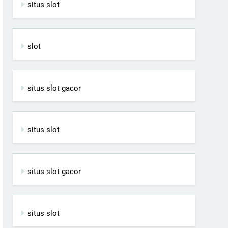
situs slot
slot
situs slot gacor
situs slot
situs slot gacor
situs slot