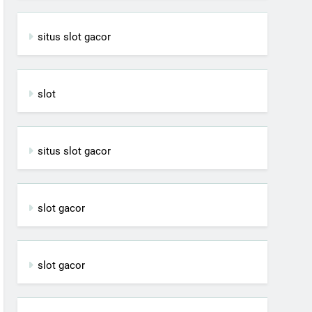
situs slot gacor
slot
situs slot gacor
slot gacor
slot gacor