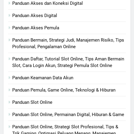
Panduan Akses dan Koneksi Digital
Panduan Akses Digital
Panduan Akses Pemula
Panduan Bermain, Strategi Judi, Manajemen Risiko, Tips
Profesional, Pengalaman Online
Panduan Daftar, Tutorial Slot Online, Tips Aman Bermain
Slot, Cara Login Akun, Strategi Pemula Slot Online
Panduan Keamanan Data Akun
Panduan Pemula, Game Online, Teknologi & Hiburan
Panduan Slot Online
Panduan Slot Online, Permainan Digital, Hiburan & Game
Panduan Slot Online, Strategi Slot Profesional, Tips &
Trik Gaming, Optimasi Peluang Menang, Manajemen