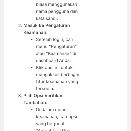
biasa menggunakan
nama pengguna dan
kata sandi.
Masuk ke Pengaturan
Keamanan:
Setelah login, cari
menu “Pengaturan”
atau “Keamanan” di
dashboard Anda.
Klik opsi ini untuk
mengakses berbagai
fitur keamanan yang
tersedia.
Pilih Opsi Verifikasi
Tambahan:
Di dalam menu
keamanan, cari opsi
yang berjudul
“Autentikasi Dua