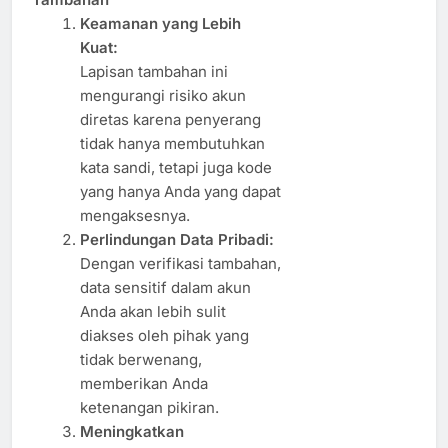
Keamanan yang Lebih
Kuat:
Lapisan tambahan ini
mengurangi risiko akun
diretas karena penyerang
tidak hanya membutuhkan
kata sandi, tetapi juga kode
yang hanya Anda yang dapat
mengaksesnya.
Perlindungan Data Pribadi:
Dengan verifikasi tambahan,
data sensitif dalam akun
Anda akan lebih sulit
diakses oleh pihak yang
tidak berwenang,
memberikan Anda
ketenangan pikiran.
Meningkatkan