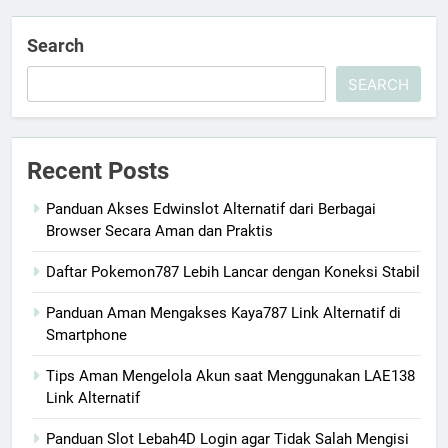
Search
SEARCH
Recent Posts
Panduan Akses Edwinslot Alternatif dari Berbagai
Browser Secara Aman dan Praktis
Daftar Pokemon787 Lebih Lancar dengan Koneksi Stabil
Panduan Aman Mengakses Kaya787 Link Alternatif di
Smartphone
Tips Aman Mengelola Akun saat Menggunakan LAE138
Link Alternatif
Panduan Slot Lebah4D Login agar Tidak Salah Mengisi