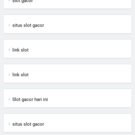
slot gacor
situs slot gacor
link slot
link slot
Slot gacor hari ini
situs slot gacor