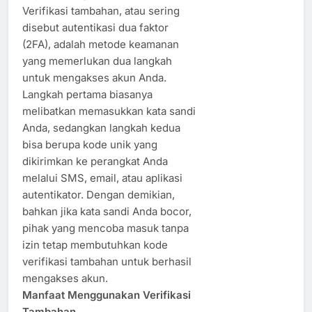
Verifikasi tambahan, atau sering
disebut autentikasi dua faktor
(2FA), adalah metode keamanan
yang memerlukan dua langkah
untuk mengakses akun Anda.
Langkah pertama biasanya
melibatkan memasukkan kata sandi
Anda, sedangkan langkah kedua
bisa berupa kode unik yang
dikirimkan ke perangkat Anda
melalui SMS, email, atau aplikasi
autentikator. Dengan demikian,
bahkan jika kata sandi Anda bocor,
pihak yang mencoba masuk tanpa
izin tetap membutuhkan kode
verifikasi tambahan untuk berhasil
mengakses akun.
Manfaat Menggunakan Verifikasi
Tambahan