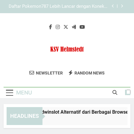
Skip
Panduan Aman Mengakses Kaya787 Link
to
Alternatif di Smartphone
content
Tips Aman Mengelola Akun saat Menggunakan
LAE138 Link Alternatif
Panduan Akses Edwinslot Alternatif dari Berbagai
Browser Secara Aman dan Praktis
Daftar Pokemon787 Lebih Lancar dengan Koneksi
Stabil
Panduan Aman Mengakses Kaya787 Link
Alternatif di Smartphone
KSV Helmstedt
Bergabunglah Dengan Klub Sepak Bola
Tips Aman Mengelola Akun saat Menggunakan
NEWSLETTER
RANDOM NEWS
LAE138 Link Alternatif
Helmstedt Di KSV Helmstedt.
MENU
nduan Akses Edwinslot Alternatif dari Berbagai Browser Sec
HEADLINES
Months Ago