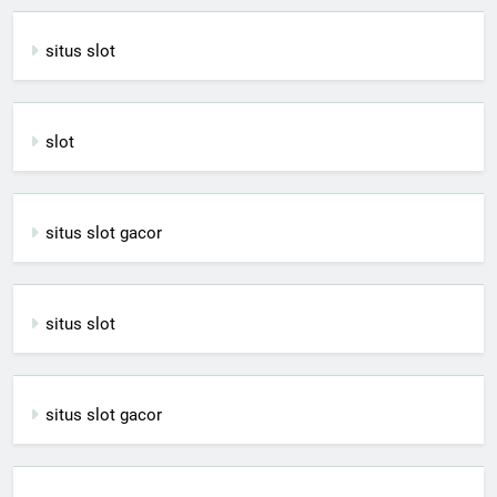
situs slot
slot
situs slot gacor
situs slot
situs slot gacor