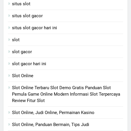
situs slot
situs slot gacor
situs slot gacor hari ini
slot
slot gacor
slot gacor hari ini
Slot Online
Slot Online Terbaru Slot Demo Gratis Panduan Slot
Pemula Game Online Modern Informasi Slot Terpercaya
Review Fitur Slot
Slot Online, Judi Online, Permainan Kasino
Slot Online, Panduan Bermain, Tips Judi