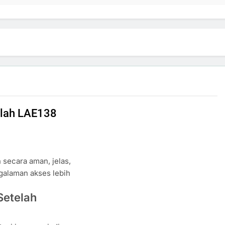
elah LAE138
secara aman, jelas,
ngalaman akses lebih
Setelah