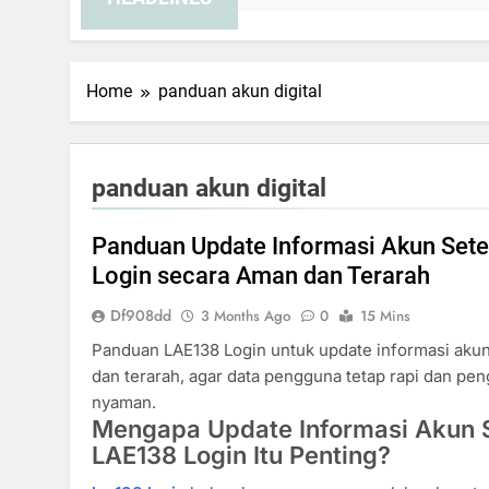
Home
panduan akun digital
panduan akun digital
Panduan Update Informasi Akun Set
Login secara Aman dan Terarah
Df908dd
3 Months Ago
0
15 Mins
Panduan LAE138 Login untuk update informasi akun 
dan terarah, agar data pengguna tetap rapi dan pe
nyaman.
Mengapa Update Informasi Akun 
LAE138 Login Itu Penting?