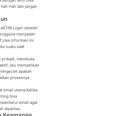
 dengan teliti.Jika
 hati-hati dan jangan
kun
AE138 Login setelah
pengguna menyadari
.Jika informasi ini
ka suatu saat
t pribadi, membuka
ktif, lalu memastikan
 mengecek apakah
saikan prosesnya
t email utama.Ketika
nting bisa
mperbarui email agar
ah dipantau.
an Keamanan