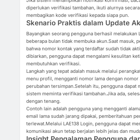
Jika sistem menampilkan notifikasi konfirmasi, baca
diperlukan verifikasi tambahan, ikuti alurnya secara
membagikan kode verifikasi kepada siapa pun.
Skenario Praktis dalam Update A
Bayangkan seorang pengguna berhasil melakukan L
beberapa bulan tidak membuka akun.Saat masuk, 
bahwa nomor kontak yang terdaftar sudah tidak aktif
dibiarkan, pengguna dapat mengalami kesulitan keti
membutuhkan verifikasi.
Langkah yang tepat adalah masuk melalui perangka
menu profil, mengganti nomor lama dengan nomor a
perubahan tersimpan.Setelah itu, pengguna dapat
sistem meminta verifikasi tambahan.Jika ada, sele
dengan tenang.
Contoh lain adalah pengguna yang mengganti alama
email lama sudah jarang dipakai, pemberitahuan pe
terlewat.Melalui LAE138 Login, pengguna dapat me
komunikasi akun tetap berjalan lebih jelas dan mud
Insight Pengalaman Pengguna d