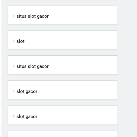
situs slot gacor
slot
situs slot gacor
slot gacor
slot gacor