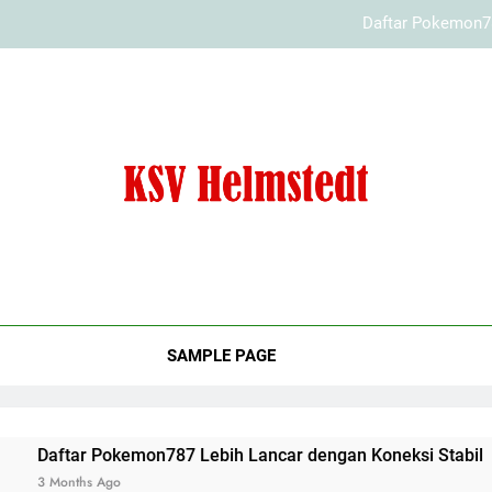
Daftar Pokemon78
Panduan Aman Mengakses Ka
Tips Aman Mengelola Akun saa
Panduan Akses Edwinslot Alternatif dari Ber
Daftar Pokemon78
Panduan Aman Mengakses Ka
 Helmstedt
lah Dengan Klub Sepak Bola Helmstedt Di KSV Helmstedt.
Tips Aman Mengelola Akun saa
SAMPLE PAGE
 Pokemon787 Lebih Lancar dengan Koneksi Stabil
Pandu
 Ago
3 Month