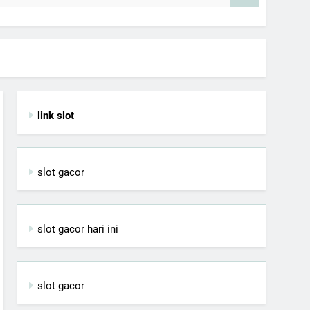
link slot
slot gacor
slot gacor hari ini
slot gacor