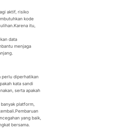
i aktif, risiko
membutuhkan kode
ulihan.Karena itu,
ukan data
mbantu menjaga
njang.
 perlu diperhatikan
pakah kata sandi
nakan, serta apakah
i banyak platform,
i kembali.Pembaruan
encegahan yang baik,
ngkat bersama.