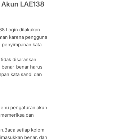
i Akun LAE138
38 Login dilakukan
 aman karena pengguna
s, penyimpanan kata
tidak disarankan
ka benar-benar harus
pan kata sandi dan
menu pengaturan akun
k memeriksa dan
an.Baca setiap kolom
dimasukkan benar, dan