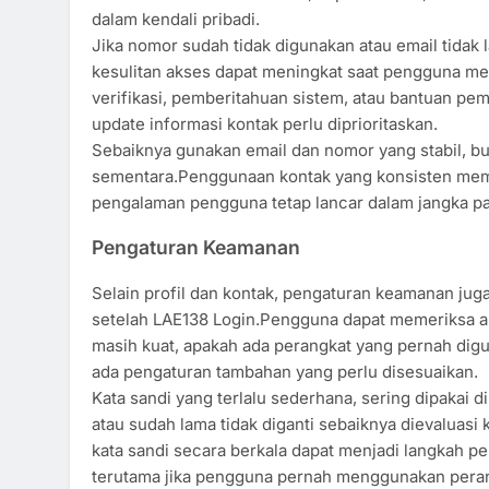
dalam kendali pribadi.
Jika nomor sudah tidak digunakan atau email tidak lag
kesulitan akses dapat meningkat saat pengguna 
verifikasi, pemberitahuan sistem, atau bantuan pem
update informasi kontak perlu diprioritaskan.
Sebaiknya gunakan email dan nomor yang stabil, b
sementara.Penggunaan kontak yang konsisten me
pengalaman pengguna tetap lancar dalam jangka pa
Pengaturan Keamanan
Selain profil dan kontak, pengaturan keamanan juga
setelah LAE138 Login.Pengguna dapat memeriksa a
masih kuat, apakah ada perangkat yang pernah digu
ada pengaturan tambahan yang perlu disesuaikan.
Kata sandi yang terlalu sederhana, sering dipakai d
atau sudah lama tidak diganti sebaiknya dievaluas
kata sandi secara berkala dapat menjadi langkah p
terutama jika pengguna pernah menggunakan pera