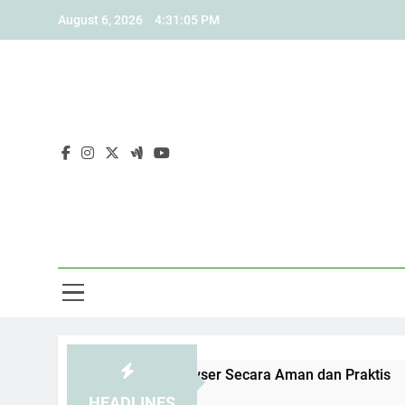
Skip
August 6, 2026
4:31:06 PM
to
content
KSV
Bergabung
 dari Berbagai Browser Secara Aman dan Praktis
Daftar
3 Months
HEADLINES