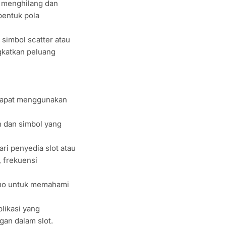
 menghilang dan
bentuk pola
simbol scatter atau
gkatkan peluang
dapat menggunakan
n dan simbol yang
i penyedia slot atau
, frekuensi
mo untuk memahami
likasi yang
an dalam slot.