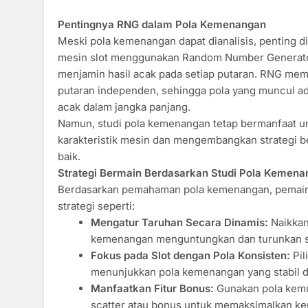
Pentingnya RNG dalam Pola Kemenangan
Meski pola kemenangan dapat dianalisis, penting d
mesin slot menggunakan Random Number Generato
menjamin hasil acak pada setiap putaran. RNG memb
putaran independen, sehingga pola yang muncul adal
acak dalam jangka panjang.
Namun, studi pola kemenangan tetap bermanfaat 
karakteristik mesin dan mengembangkan strategi b
baik.
Strategi Bermain Berdasarkan Studi Pola Kemen
Berdasarkan pemahaman pola kemenangan, pemai
strategi seperti:
Mengatur Taruhan Secara Dinamis:
Naikkan
kemenangan menguntungkan dan turunkan sa
Fokus pada Slot dengan Pola Konsisten:
Pil
menunjukkan pola kemenangan yang stabil da
Manfaatkan Fitur Bonus:
Gunakan pola kemu
scatter atau bonus untuk memaksimalkan ke