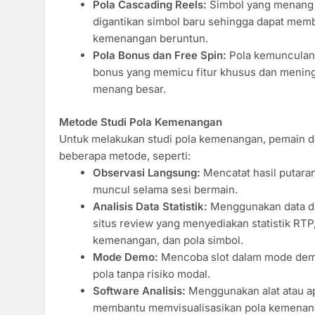
Pola Cascading Reels:
Simbol yang menang
digantikan simbol baru sehingga dapat mem
kemenangan beruntun.
Pola Bonus dan Free Spin:
Pola kemunculan 
bonus yang memicu fitur khusus dan menin
menang besar.
Metode Studi Pola Kemenangan
Untuk melakukan studi pola kemenangan, pemain 
beberapa metode, seperti:
Observasi Langsung:
Mencatat hasil putara
muncul selama sesi bermain.
Analisis Data Statistik:
Menggunakan data dar
situs review yang menyediakan statistik RTP
kemenangan, dan pola simbol.
Mode Demo:
Mencoba slot dalam mode de
pola tanpa risiko modal.
Software Analisis:
Menggunakan alat atau ap
membantu memvisualisasikan pola kemenang