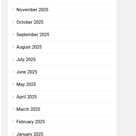
November 2025
October 2025
September 2025
August 2025
July 2025
June 2025
May 2025
April 2025
March 2025
February 2025
January 2025