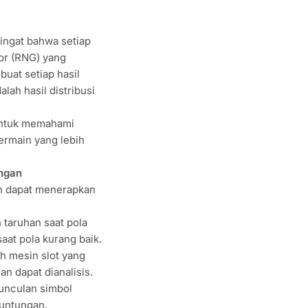
iingat bahwa setiap
r (RNG) yang
uat setiap hasil
ah hasil distribusi
untuk memahami
ermain yang lebih
angan
n dapat menerapkan
 taruhan saat pola
at pola kurang baik.
ih mesin slot yang
n dapat dianalisis.
nculan simbol
untungan.