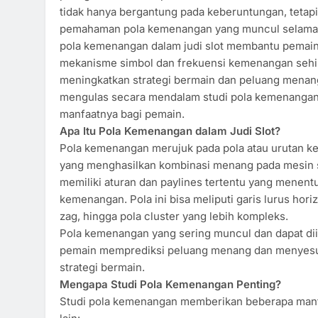
tidak hanya bergantung pada keberuntungan, tetapi
pemahaman pola kemenangan yang muncul selama 
pola kemenangan dalam judi slot membantu pema
mekanisme simbol dan frekuensi kemenangan sehi
meningkatkan strategi bermain dan peluang menang.
mengulas secara mendalam studi pola kemenangan 
manfaatnya bagi pemain.
Apa Itu Pola Kemenangan dalam Judi Slot?
Pola kemenangan merujuk pada pola atau urutan k
yang menghasilkan kombinasi menang pada mesin sl
memiliki aturan dan paylines tertentu yang menent
kemenangan. Pola ini bisa meliputi garis lurus horiz
zag, hingga pola cluster yang lebih kompleks.
Pola kemenangan yang sering muncul dan dapat di
pemain memprediksi peluang menang dan menyesua
strategi bermain.
Mengapa Studi Pola Kemenangan Penting?
Studi pola kemenangan memberikan beberapa manfa