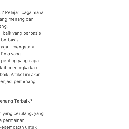
i? Pelajari bagaimana
luang menang dan
ang.
—baik yang berbasis
 berbasis
hraga—mengetahui
 Pola yang
 penting yang dapat
ktif, meningkatkan
ik. Artikel ini akan
menjadi pemenang
enang Terbaik?
n yang berulang, yang
a permainan
 kesempatan untuk