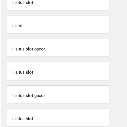
situs slot
slot
situs slot gacor
situs slot
situs slot gacor
situs slot