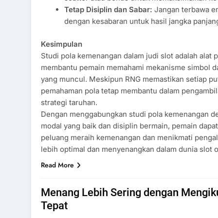
Tetap Disiplin dan Sabar:
Jangan terbawa emo
dengan kesabaran untuk hasil jangka panjan
Kesimpulan
Studi pola kemenangan dalam judi slot adalah alat 
membantu pemain memahami mekanisme simbol d
yang muncul. Meskipun RNG memastikan setiap puta
pemahaman pola tetap membantu dalam pengambil
strategi taruhan.
Dengan menggabungkan studi pola kemenangan de
modal yang baik dan disiplin bermain, pemain dapa
peluang meraih kemenangan dan menikmati penga
lebih optimal dan menyenangkan dalam dunia slot o
Read More
Menang Lebih Sering dengan Mengiku
Tepat