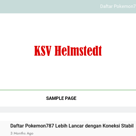
Daftar Pokemon78
Panduan Aman Mengakses Ka
Tips Aman Mengelola Akun saa
Panduan Akses Edwinslot Alternatif dari Ber
Daftar Pokemon78
Panduan Aman Mengakses Ka
 Helmstedt
lah Dengan Klub Sepak Bola Helmstedt Di KSV Helmstedt.
Tips Aman Mengelola Akun saa
SAMPLE PAGE
 Pokemon787 Lebih Lancar dengan Koneksi Stabil
Pandu
 Ago
3 Month