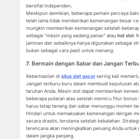
bersifat independen.
Meskipun demikian, beberapa pemain percaya bahw
telah lama tidak memberikan kemenangan besar ce
mungkin memberikan kemenangan setelah beberapa 
sebagai “mesin yang sedang panas” atau
hot slot
. 
jaminan dan sebaiknya hanya digunakan sebagai st
bukan sebagai cara pasti untuk menang.
7.
Bermain dengan Sabar dan Jangan Terb
Keberhasilan di
situs slot gacor
sering kali memer
Jangan terburu-buru dalam membuat keputusan at
taruhan Anda. Mesin slot dapat memberikan kemen
beberapa putaran atau setelah memicu fitur bonus t
harus tetap tenang dan sabar menunggu momen te
Hindari untuk memaksakan kemenangan dengan me
secara drastis, terutama setelah kekalahan. Strate
terencana akan meningkatkan peluang Anda untuk
dalam jangka panjang.