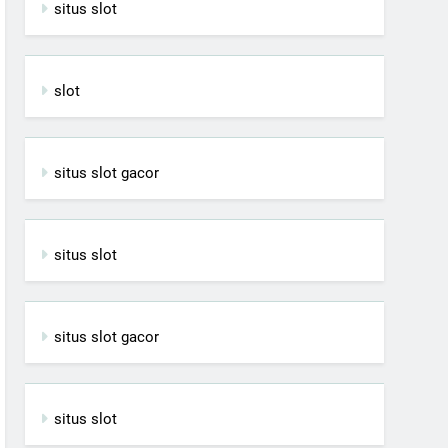
situs slot
slot
situs slot gacor
situs slot
situs slot gacor
situs slot