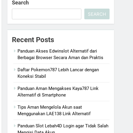
Search
SEARCH
Recent Posts
Panduan Akses Edwinslot Alternatif dari
Berbagai Browser Secara Aman dan Praktis
Daftar Pokemon787 Lebih Lancar dengan
Koneksi Stabil
Panduan Aman Mengakses Kaya787 Link
Alternatif di Smartphone
Tips Aman Mengelola Akun saat
Menggunakan LAE138 Link Alternatif
Panduan Slot Lebah4D Login agar Tidak Salah
Mengisi Data Akun