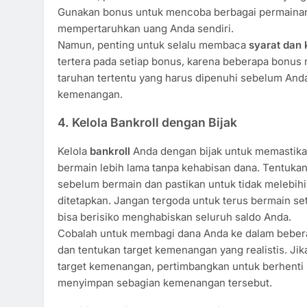
Gunakan bonus untuk mencoba berbagai permainan
mempertaruhkan uang Anda sendiri.
Namun, penting untuk selalu membaca
syarat dan 
tertera pada setiap bonus, karena beberapa bonus 
taruhan tertentu yang harus dipenuhi sebelum And
kemenangan.
4.
Kelola Bankroll dengan Bijak
Kelola
bankroll
Anda dengan bijak untuk memastik
bermain lebih lama tanpa kehabisan dana. Tentukan
sebelum bermain dan pastikan untuk tidak melebih
ditetapkan. Jangan tergoda untuk terus bermain set
bisa berisiko menghabiskan seluruh saldo Anda.
Cobalah untuk membagi dana Anda ke dalam beber
dan tentukan target kemenangan yang realistis. Ji
target kemenangan, pertimbangkan untuk berhenti
menyimpan sebagian kemenangan tersebut.