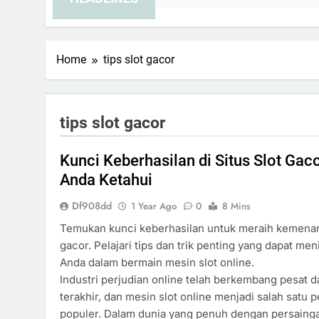
Home
tips slot gacor
tips slot gacor
Kunci Keberhasilan di Situs Slot Gac
Anda Ketahui
Df908dd
1 Year Ago
0
8 Mins
Temukan kunci keberhasilan untuk meraih kemenang
gacor. Pelajari tips dan trik penting yang dapat me
Anda dalam bermain mesin slot online.
Industri perjudian online telah berkembang pesat 
terakhir, dan mesin slot online menjadi salah satu 
populer. Dalam dunia yang penuh dengan persaingan 