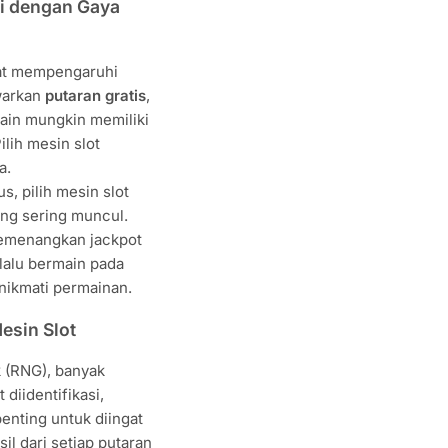
ai dengan Gaya
at mempengaruhi
warkan
putaran gratis
,
lain mungkin memiliki
lih mesin slot
a.
, pilih mesin slot
ang sering muncul.
 memenangkan jackpot
elalu bermain pada
ikmati permainan.
esin Slot
k (RNG), banyak
 diidentifikasi,
penting untuk diingat
il dari setiap putaran