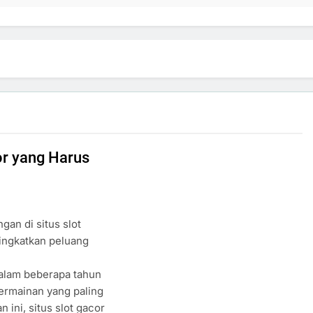
or yang Harus
an di situs slot
ningkatkan peluang
dalam beberapa tahun
permainan yang paling
ini, situs slot gacor