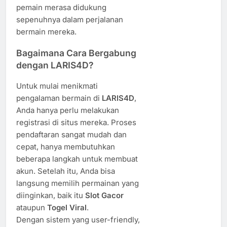
pemain merasa didukung
sepenuhnya dalam perjalanan
bermain mereka.
Bagaimana Cara Bergabung
dengan LARIS4D?
Untuk mulai menikmati
pengalaman bermain di
LARIS4D
,
Anda hanya perlu melakukan
registrasi di situs mereka. Proses
pendaftaran sangat mudah dan
cepat, hanya membutuhkan
beberapa langkah untuk membuat
akun. Setelah itu, Anda bisa
langsung memilih permainan yang
diinginkan, baik itu
Slot Gacor
ataupun
Togel Viral
.
Dengan sistem yang user-friendly,