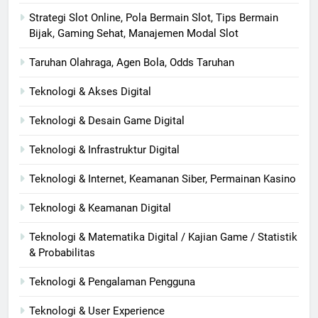
Strategi Slot Online, Pola Bermain Slot, Tips Bermain
Bijak, Gaming Sehat, Manajemen Modal Slot
Taruhan Olahraga, Agen Bola, Odds Taruhan
Teknologi & Akses Digital
Teknologi & Desain Game Digital
Teknologi & Infrastruktur Digital
Teknologi & Internet, Keamanan Siber, Permainan Kasino
Teknologi & Keamanan Digital
Teknologi & Matematika Digital / Kajian Game / Statistik
& Probabilitas
Teknologi & Pengalaman Pengguna
Teknologi & User Experience