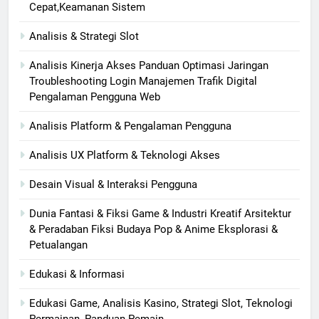
Cepat,Keamanan Sistem
Analisis & Strategi Slot
Analisis Kinerja Akses Panduan Optimasi Jaringan
Troubleshooting Login Manajemen Trafik Digital
Pengalaman Pengguna Web
Analisis Platform & Pengalaman Pengguna
Analisis UX Platform & Teknologi Akses
Desain Visual & Interaksi Pengguna
Dunia Fantasi & Fiksi Game & Industri Kreatif Arsitektur
& Peradaban Fiksi Budaya Pop & Anime Eksplorasi &
Petualangan
Edukasi & Informasi
Edukasi Game, Analisis Kasino, Strategi Slot, Teknologi