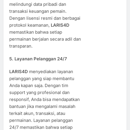
melindungi data pribadi dan
transaksi keuangan pemain.
Dengan lisensi resmi dan berbagai
protokol keamanan,
LARIS4D
memastikan bahwa setiap
permainan berjalan secara adil dan
transparan.
5.
Layanan Pelanggan 24/7
LARIS4D
menyediakan layanan
pelanggan yang siap membantu
Anda kapan saja. Dengan tim
support yang profesional dan
responsif, Anda bisa mendapatkan
bantuan jika mengalami masalah
terkait akun, transaksi, atau
permainan. Layanan pelanggan
24/7 memastikan bahwa setiap