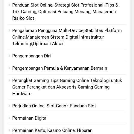
Panduan Slot Online, Strategi Slot Profesional, Tips &
Trik Gaming, Optimasi Peluang Menang, Manajemen
Risiko Slot
Pengalaman Pengguna Multi-Device,Stabilitas Platform
Online,Manajemen Sistem Digital,Infrastruktur
Teknologi,Optimasi Akses
Pengembangan Diri
Pengembangan Pemula & Kenyamanan Bermain
Perangkat Gaming Tips Gaming Online Teknologi untuk
Gamer Perangkat dan Aksesoris Gaming Gaming
Hardware
Perjudian Online, Slot Gacor, Panduan Slot
Permainan Digital
Permainan Kartu, Kasino Online, Hiburan