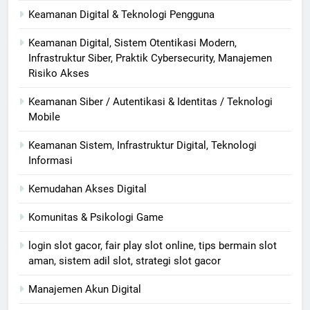
Keamanan Digital & Teknologi Pengguna
Keamanan Digital, Sistem Otentikasi Modern,
Infrastruktur Siber, Praktik Cybersecurity, Manajemen
Risiko Akses
Keamanan Siber / Autentikasi & Identitas / Teknologi
Mobile
Keamanan Sistem, Infrastruktur Digital, Teknologi
Informasi
Kemudahan Akses Digital
Komunitas & Psikologi Game
login slot gacor, fair play slot online, tips bermain slot
aman, sistem adil slot, strategi slot gacor
Manajemen Akun Digital