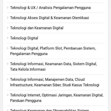
Teknologi & UX / Analisis Pengalaman Pengguna
Teknologi Akses Digital & Keamanan Otentikasi
Teknologi dan Keamanan Digital
Teknologi Digital
Teknologi Digital, Platform Slot, Pembaruan Sistem,
Pengalaman Pengguna
Teknologi Informasi, Keamanan Data, Sistem Digital,
Tata Kelola Informasi
Teknologi Informasi, Manajemen Data, Cloud
Infrastructure, Keamanan Siber, Studi Kasus Teknologi
Teknologi Internet, Optimasi Jaringan, Keamanan Digital,
Panduan Pengguna
Teknologi Keamanan dan Observabilitas Sistem