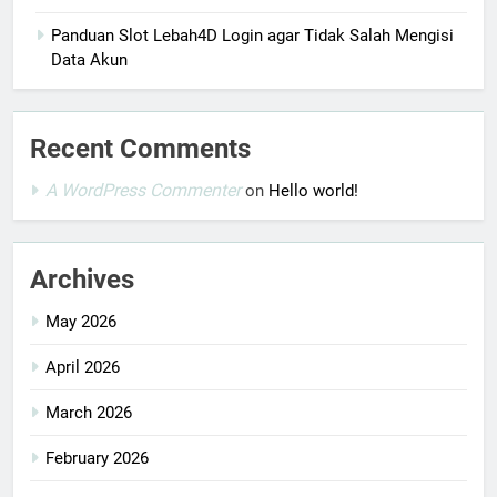
Panduan Slot Lebah4D Login agar Tidak Salah Mengisi
Data Akun
Recent Comments
A WordPress Commenter
on
Hello world!
Archives
May 2026
April 2026
March 2026
February 2026