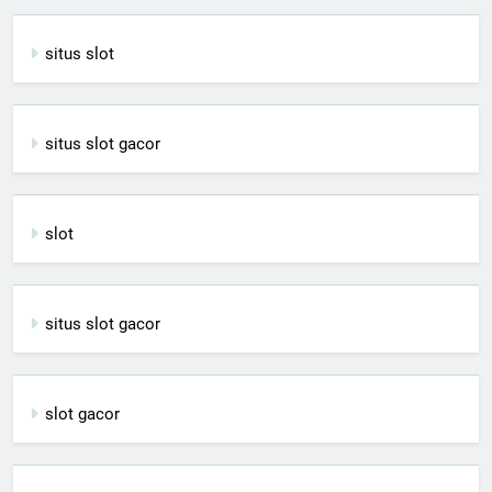
situs slot
situs slot gacor
slot
situs slot gacor
slot gacor