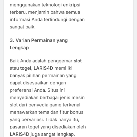
menggunakan teknologi enkripsi
terbaru, menjamin bahwa semua
informasi Anda terlindungi dengan
sangat baik.
3.
Varian Permainan yang
Lengkap
Baik Anda adalah penggemar
slot
atau
togel
,
LARIS4D
memiliki
banyak pilihan permainan yang
dapat disesuaikan dengan
preferensi Anda. Situs ini
menyediakan berbagai jenis mesin
slot dari penyedia game terkenal,
menawarkan tema dan fitur bonus
yang bervariasi. Tidak hanya itu,
pasaran togel yang disediakan oleh
LARIS4D
juga sangat lengkap,