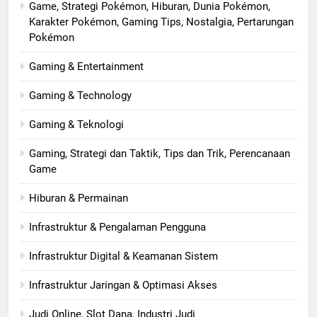
Game, Strategi Pokémon, Hiburan, Dunia Pokémon,
Karakter Pokémon, Gaming Tips, Nostalgia, Pertarungan
Pokémon
Gaming & Entertainment
Gaming & Technology
Gaming & Teknologi
Gaming, Strategi dan Taktik, Tips dan Trik, Perencanaan
Game
Hiburan & Permainan
Infrastruktur & Pengalaman Pengguna
Infrastruktur Digital & Keamanan Sistem
Infrastruktur Jaringan & Optimasi Akses
Judi Online, Slot Dana, Industri Judi