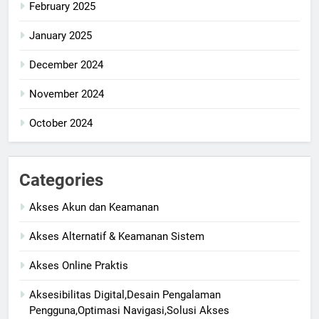
February 2025
January 2025
December 2024
November 2024
October 2024
Categories
Akses Akun dan Keamanan
Akses Alternatif & Keamanan Sistem
Akses Online Praktis
Aksesibilitas Digital,Desain Pengalaman
Pengguna,Optimasi Navigasi,Solusi Akses