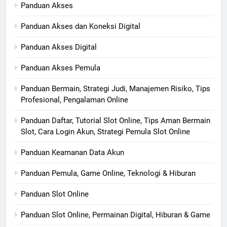
Panduan Akses
Panduan Akses dan Koneksi Digital
Panduan Akses Digital
Panduan Akses Pemula
Panduan Bermain, Strategi Judi, Manajemen Risiko, Tips
Profesional, Pengalaman Online
Panduan Daftar, Tutorial Slot Online, Tips Aman Bermain
Slot, Cara Login Akun, Strategi Pemula Slot Online
Panduan Keamanan Data Akun
Panduan Pemula, Game Online, Teknologi & Hiburan
Panduan Slot Online
Panduan Slot Online, Permainan Digital, Hiburan & Game