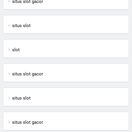
situs slot gacor
situs slot
slot
situs slot gacor
situs slot
situs slot gacor