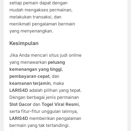
setiap pemain dapat dengan
mudah mengakses permainan,
melakukan transaksi, dan
menikmati pengalaman bermain
yang menyenangkan.
Kesimpulan
Jika Anda mencari situs judi online
yang menawarkan
peluang
kemenangan yang tinggi
,
pembayaran cepat
, dan
keamanan terjamin
, maka
LARIS4D
adalah pilihan yang tepat.
Dengan berbagai jenis permainan
Slot Gacor
dan
Togel Viral Resmi
,
serta fitur-fitur unggulan lainnya,
LARIS4D
memberikan pengalaman
bermain yang tak tertandingi.