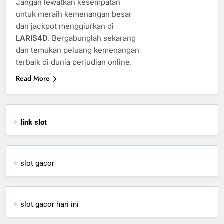
Jangan lewatkan kesempatan
untuk meraih kemenangan besar
dan jackpot menggiurkan di
LARIS4D
. Bergabunglah sekarang
dan temukan peluang kemenangan
terbaik di dunia perjudian online.
Read More
link slot
slot gacor
slot gacor hari ini