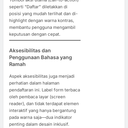
seperti “Daftar” diletakkan di
posisi yang mudah terlihat dan di-
highlight dengan warna kontras,
membantu pengguna mengambil
keputusan dengan cepat.
Aksesibilitas dan
Penggunaan Bahasa yang
Ramah
Aspek aksesibilitas juga menjadi
perhatian dalam halaman
pendaftaran ini. Label form terbaca
oleh pembaca layar (screen
reader), dan tidak terdapat elemen
interaktif yang hanya bergantung
pada warna saja—dua indikator
penting dalam desain inklusif.