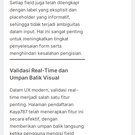
Setiap field juga telah dilengkapi
dengan label yang eksplisit dan
placeholder yang informatif,
sehingga tidak terjadi ambiguitas
dalam input. Hal ini sangat penting
untuk meningkatkan tingkat
penyelesaian form serta
menghindari kesalahan pengisian.
Validasi Real-Time dan
Umpan Balik Visual
Dalam UX modern, validasi real-
time menjadi salah satu fitur
penting. Halaman pendaftaran
Kaya787 telah menerapkan fitur ini
secara efektif, dengan
memberikan umpan balik langsung
ketika pengguna mengisi field