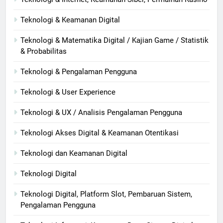
Teknologi & Keamanan Digital
Teknologi & Matematika Digital / Kajian Game / Statistik
& Probabilitas
Teknologi & Pengalaman Pengguna
Teknologi & User Experience
Teknologi & UX / Analisis Pengalaman Pengguna
Teknologi Akses Digital & Keamanan Otentikasi
Teknologi dan Keamanan Digital
Teknologi Digital
Teknologi Digital, Platform Slot, Pembaruan Sistem,
Pengalaman Pengguna