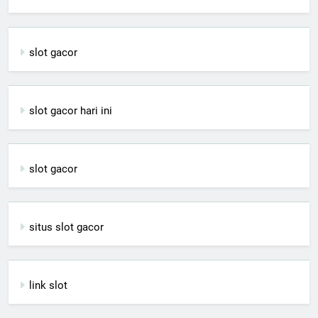
slot gacor
slot gacor hari ini
slot gacor
situs slot gacor
link slot