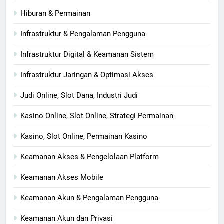
Hiburan & Permainan
Infrastruktur & Pengalaman Pengguna
Infrastruktur Digital & Keamanan Sistem
Infrastruktur Jaringan & Optimasi Akses
Judi Online, Slot Dana, Industri Judi
Kasino Online, Slot Online, Strategi Permainan
Kasino, Slot Online, Permainan Kasino
Keamanan Akses & Pengelolaan Platform
Keamanan Akses Mobile
Keamanan Akun & Pengalaman Pengguna
Keamanan Akun dan Privasi