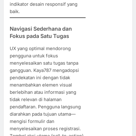
indikator desain responsif yang
baik.
Navigasi Sederhana dan
Fokus pada Satu Tugas
UX yang optimal mendorong
pengguna untuk fokus
menyelesaikan satu tugas tanpa
gangguan. Kaya787 mengadopsi
pendekatan ini dengan tidak
menambahkan elemen visual
berlebihan atau informasi yang
tidak relevan di halaman
pendaftaran. Pengguna langsung
diarahkan pada tujuan utama—
mengisi formulir dan
menyelesaikan proses registrasi.
Tombol aksi utama (call-to-action)