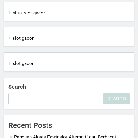
situs slot gacor
slot gacor
slot gacor
Search
SEARCH
Recent Posts
Panduan Akses Edwinslot Alternatif dari Berbagai