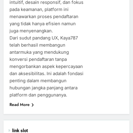
intuitif, desain responsif, dan fokus
pada keamanan, platform ini
menawarkan proses pendaftaran
yang tidak hanya efisien namun
juga menyenangkan.
Dari sudut pandang UX, Kaya787
telah berhasil membangun
antarmuka yang mendukung
konversi pendaftaran tanpa
mengorbankan aspek kepercayaan
dan aksesibilitas. Ini adalah fondasi
penting dalam membangun
hubungan jangka panjang antara
platform dan penggunanya.
Read More
link slot