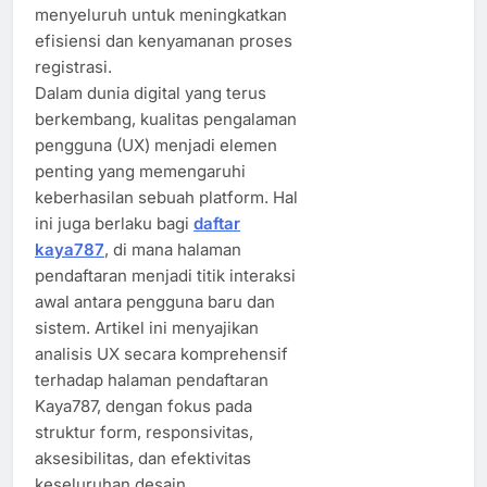
menyeluruh untuk meningkatkan
efisiensi dan kenyamanan proses
registrasi.
Dalam dunia digital yang terus
berkembang, kualitas pengalaman
pengguna (UX) menjadi elemen
penting yang memengaruhi
keberhasilan sebuah platform. Hal
ini juga berlaku bagi
daftar
kaya787
, di mana halaman
pendaftaran menjadi titik interaksi
awal antara pengguna baru dan
sistem. Artikel ini menyajikan
analisis UX secara komprehensif
terhadap halaman pendaftaran
Kaya787, dengan fokus pada
struktur form, responsivitas,
aksesibilitas, dan efektivitas
keseluruhan desain.