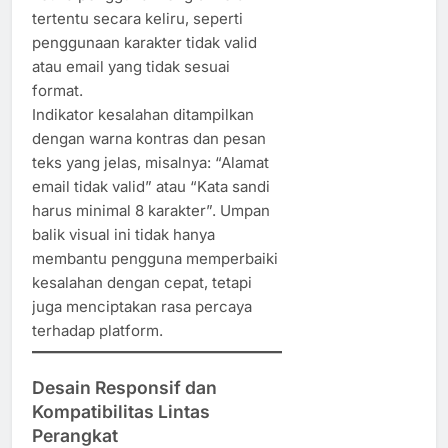
tertentu secara keliru, seperti
penggunaan karakter tidak valid
atau email yang tidak sesuai
format.
Indikator kesalahan ditampilkan
dengan warna kontras dan pesan
teks yang jelas, misalnya: “Alamat
email tidak valid” atau “Kata sandi
harus minimal 8 karakter”. Umpan
balik visual ini tidak hanya
membantu pengguna memperbaiki
kesalahan dengan cepat, tetapi
juga menciptakan rasa percaya
terhadap platform.
Desain Responsif dan
Kompatibilitas Lintas
Perangkat