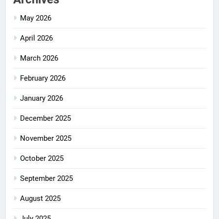
May 2026
April 2026
March 2026
February 2026
January 2026
December 2025
November 2025
October 2025
September 2025
August 2025
July 2025