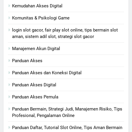
Kemudahan Akses Digital
Komunitas & Psikologi Game
login slot gacor, fair play slot online, tips bermain slot
aman, sistem adil slot, strategi slot gacor
Manajemen Akun Digital
Panduan Akses
Panduan Akses dan Koneksi Digital
Panduan Akses Digital
Panduan Akses Pemula
Panduan Bermain, Strategi Judi, Manajemen Risiko, Tips
Profesional, Pengalaman Online
Panduan Daftar, Tutorial Slot Online, Tips Aman Bermain