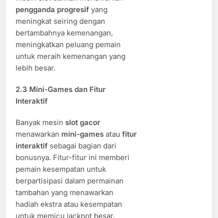
pengganda progresif
yang
meningkat seiring dengan
bertambahnya kemenangan,
meningkatkan peluang pemain
untuk meraih kemenangan yang
lebih besar.
2.3
Mini-Games dan Fitur
Interaktif
Banyak mesin
slot gacor
menawarkan
mini-games
atau
fitur
interaktif
sebagai bagian dari
bonusnya. Fitur-fitur ini memberi
pemain kesempatan untuk
berpartisipasi dalam permainan
tambahan yang menawarkan
hadiah ekstra atau kesempatan
untuk memicu jackpot besar.