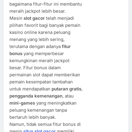
bagaimana fitur-fitur ini membantu
meraih jackpot lebih besar.
Mesin
slot gacor
telah menjadi
pilihan favorit bagi banyak pemain
kasino online karena peluang
menang yang lebih sering,
terutama dengan adanya
fitur
bonus
yang memperbesar
kemungkinan meraih jackpot
besar. Fitur bonus dalam
permainan slot dapat memberikan
pemain kesempatan tambahan
untuk mendapatkan
putaran gratis
,
pengganda kemenangan
, atau
mini-games
yang meningkatkan
peluang kemenangan tanpa
bertaruh lebih banyak.
Namun, tidak semua fitur bonus di
mesin
situs slot gacor
memiliki