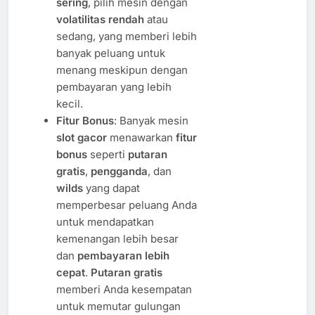
sering
, pilih mesin dengan
volatilitas rendah
atau
sedang, yang memberi lebih
banyak peluang untuk
menang meskipun dengan
pembayaran yang lebih
kecil.
Fitur Bonus
: Banyak mesin
slot gacor
menawarkan
fitur
bonus
seperti
putaran
gratis
,
pengganda
, dan
wilds
yang dapat
memperbesar peluang Anda
untuk mendapatkan
kemenangan lebih besar
dan
pembayaran lebih
cepat
.
Putaran gratis
memberi Anda kesempatan
untuk memutar gulungan