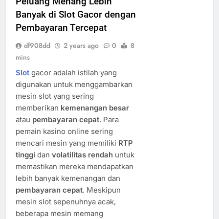
Peluang Menang Lebih
Banyak di Slot Gacor dengan
Pembayaran Tercepat
df908dd
2 years ago
0
8
mins
Slot
gacor adalah istilah yang
digunakan untuk menggambarkan
mesin slot yang sering
memberikan
kemenangan besar
atau
pembayaran cepat
. Para
pemain kasino online sering
mencari mesin yang memiliki
RTP
tinggi
dan
volatilitas rendah
untuk
memastikan mereka mendapatkan
lebih banyak kemenangan dan
pembayaran cepat
. Meskipun
mesin slot sepenuhnya acak,
beberapa mesin memang