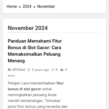
Home
2024
November
November 2024
Panduan Memahami Fitur
Bonus di Slot Gacor: Cara
Memaksimalkan Peluang
Menang
df908dd
2 years ago
0
9
mins
Pelajari cara memanfaatkan
fitur
bonus di slot gacor
untuk
meningkatkan peluang Anda
meraih kemenangan. Temukan
jenis fitur bonus yang tersedia dan