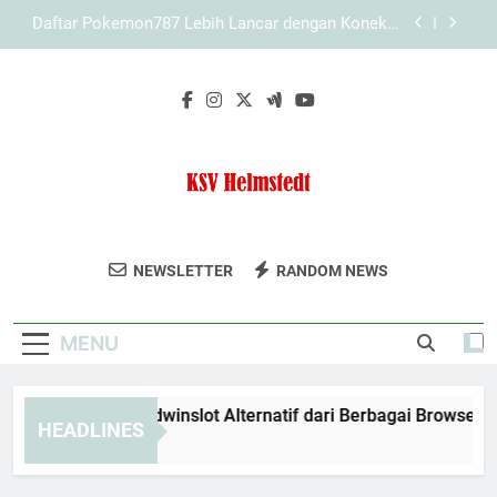
Skip
Panduan Aman Mengakses Kaya787 Link
to
Alternatif di Smartphone
content
Tips Aman Mengelola Akun saat Menggunakan
LAE138 Link Alternatif
Panduan Akses Edwinslot Alternatif dari Berbagai
Browser Secara Aman dan Praktis
Daftar Pokemon787 Lebih Lancar dengan Koneksi
Stabil
Panduan Aman Mengakses Kaya787 Link
Alternatif di Smartphone
KSV Helmstedt
Bergabunglah Dengan Klub Sepak Bola
Tips Aman Mengelola Akun saat Menggunakan
NEWSLETTER
RANDOM NEWS
LAE138 Link Alternatif
Helmstedt Di KSV Helmstedt.
MENU
anduan Akses Edwinslot Alternatif dari Berbagai Browser Sec
HEADLINES
 Months Ago