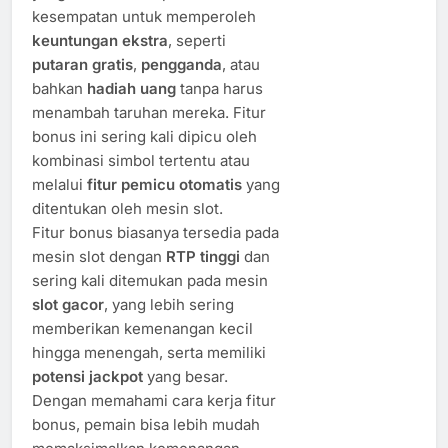
kesempatan untuk memperoleh
keuntungan ekstra
, seperti
putaran gratis
,
pengganda
, atau
bahkan
hadiah uang
tanpa harus
menambah taruhan mereka. Fitur
bonus ini sering kali dipicu oleh
kombinasi simbol tertentu atau
melalui
fitur pemicu otomatis
yang
ditentukan oleh mesin slot.
Fitur bonus biasanya tersedia pada
mesin slot dengan
RTP tinggi
dan
sering kali ditemukan pada mesin
slot gacor
, yang lebih sering
memberikan kemenangan kecil
hingga menengah, serta memiliki
potensi jackpot
yang besar.
Dengan memahami cara kerja fitur
bonus, pemain bisa lebih mudah