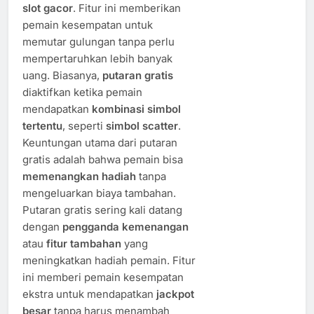
slot gacor
. Fitur ini memberikan
pemain kesempatan untuk
memutar gulungan tanpa perlu
mempertaruhkan lebih banyak
uang. Biasanya,
putaran gratis
diaktifkan ketika pemain
mendapatkan
kombinasi simbol
tertentu
, seperti
simbol scatter
.
Keuntungan utama dari putaran
gratis adalah bahwa pemain bisa
memenangkan hadiah
tanpa
mengeluarkan biaya tambahan.
Putaran gratis sering kali datang
dengan
pengganda kemenangan
atau
fitur tambahan
yang
meningkatkan hadiah pemain. Fitur
ini memberi pemain kesempatan
ekstra untuk mendapatkan
jackpot
besar
tanpa harus menambah