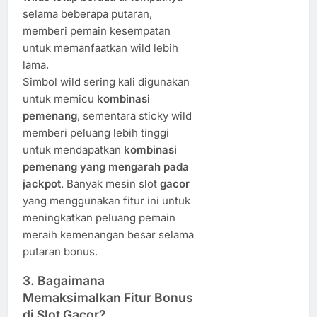
selama beberapa putaran,
memberi pemain kesempatan
untuk memanfaatkan wild lebih
lama.
Simbol wild sering kali digunakan
untuk memicu
kombinasi
pemenang
, sementara sticky wild
memberi peluang lebih tinggi
untuk mendapatkan
kombinasi
pemenang yang mengarah pada
jackpot
. Banyak mesin slot
gacor
yang menggunakan fitur ini untuk
meningkatkan peluang pemain
meraih kemenangan besar selama
putaran bonus.
3.
Bagaimana
Memaksimalkan Fitur Bonus
di Slot Gacor?