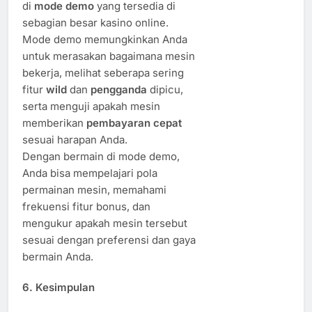
di
mode demo
yang tersedia di
sebagian besar kasino online.
Mode demo memungkinkan Anda
untuk merasakan bagaimana mesin
bekerja, melihat seberapa sering
fitur
wild
dan
pengganda
dipicu,
serta menguji apakah mesin
memberikan
pembayaran cepat
sesuai harapan Anda.
Dengan bermain di mode demo,
Anda bisa mempelajari pola
permainan mesin, memahami
frekuensi fitur bonus, dan
mengukur apakah mesin tersebut
sesuai dengan preferensi dan gaya
bermain Anda.
6.
Kesimpulan