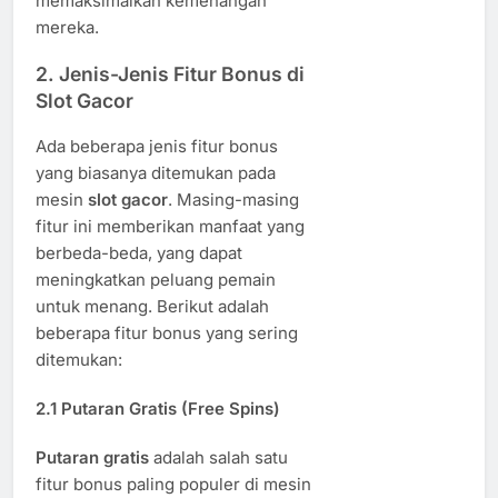
memaksimalkan kemenangan
mereka.
2.
Jenis-Jenis Fitur Bonus di
Slot Gacor
Ada beberapa jenis fitur bonus
yang biasanya ditemukan pada
mesin
slot gacor
. Masing-masing
fitur ini memberikan manfaat yang
berbeda-beda, yang dapat
meningkatkan peluang pemain
untuk menang. Berikut adalah
beberapa fitur bonus yang sering
ditemukan:
2.1
Putaran Gratis (Free Spins)
Putaran gratis
adalah salah satu
fitur bonus paling populer di mesin