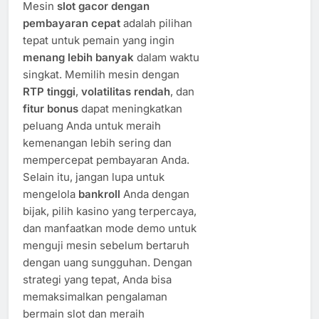
Mesin
slot gacor dengan
pembayaran cepat
adalah pilihan
tepat untuk pemain yang ingin
menang lebih banyak
dalam waktu
singkat. Memilih mesin dengan
RTP tinggi
,
volatilitas rendah
, dan
fitur bonus
dapat meningkatkan
peluang Anda untuk meraih
kemenangan lebih sering dan
mempercepat pembayaran Anda.
Selain itu, jangan lupa untuk
mengelola
bankroll
Anda dengan
bijak, pilih kasino yang terpercaya,
dan manfaatkan mode demo untuk
menguji mesin sebelum bertaruh
dengan uang sungguhan. Dengan
strategi yang tepat, Anda bisa
memaksimalkan pengalaman
bermain slot dan meraih