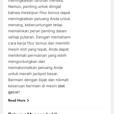
meningkatkan taruhan mereka.
Namun, penting untuk diingat
bahwa meskipun fitur bonus dapat
meningkatkan peluang Anda untuk
menang, keberuntungan tetap
memainkan peran penting dalam
setiap putaran. Dengan memahami
cara kerja fitur bonus dan memilih
mesin slot yang tepat, Anda dapat
menikmati permainan yang lebih
menguntungkan dan
memaksimalkan peluang Anda
untuk meraih jackpot besar.
Bermain dengan bijak dan nikmati
keseruan bermain di mesin
slot
gacor
!
Read More