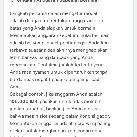
Langkah pertama dalam mengatur modal
adalah dengan
menentukan anggaran
atau
batas yang Anda siapkan untuk bermain.
Menetapkan anggaran sebelum mulai bermain
adalah hal yang sangat penting agar Anda tidak
terbawa suasana dan akhirnya menghabiskan
lebih banyak uang daripada yang Anda
rencanakan. Tentukan jumlah tertentu yang
Anda rasa nyaman untuk dipertaruhkan tanpa
berdampak negatif pada keuangan pribadi
Anda.
Sebagai contoh, jika anggaran Anda adalah
100.000 IDR
, pastikan untuk tidak melebihi
jumlah tersebut, bahkan jika Anda merasa
bahwa mesin slot sedang dalam kondisi gacor.
Menentukan anggaran adalah cara yang paling
efektif untuk menghindari kehilangan uang