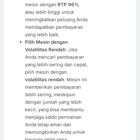
mesin dengan
RTP 96%
atau lebih tinggi untuk
meningkatkan peluang Anda
mendapatkan pembayaran
yang lebih baik.
Pilih Mesin dengan
Volatilitas Rendah
: Jika
Anda mencari pembayaran
yang lebih sering dan cepat,
pilih mesin dengan
volatilitas rendah
. Mesin ini
memberikan pembayaran
lebih sering, meskipun
dengan jumlah yang lebih
kecil, yang bisa membantu
menjaga saldo permainan
Anda tetap aman dan
memungkinkan Anda untuk
bermain lebih lama.