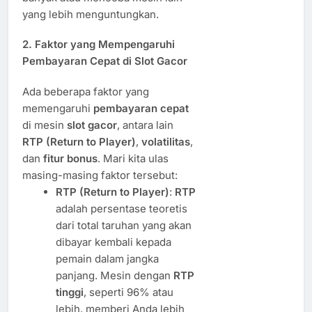
yang lebih menguntungkan.
2.
Faktor yang Mempengaruhi
Pembayaran Cepat di Slot Gacor
Ada beberapa faktor yang
memengaruhi
pembayaran cepat
di mesin
slot gacor
, antara lain
RTP (Return to Player)
,
volatilitas
,
dan
fitur bonus
. Mari kita ulas
masing-masing faktor tersebut:
RTP (Return to Player)
:
RTP
adalah persentase teoretis
dari total taruhan yang akan
dibayar kembali kepada
pemain dalam jangka
panjang. Mesin dengan
RTP
tinggi
, seperti 96% atau
lebih, memberi Anda lebih