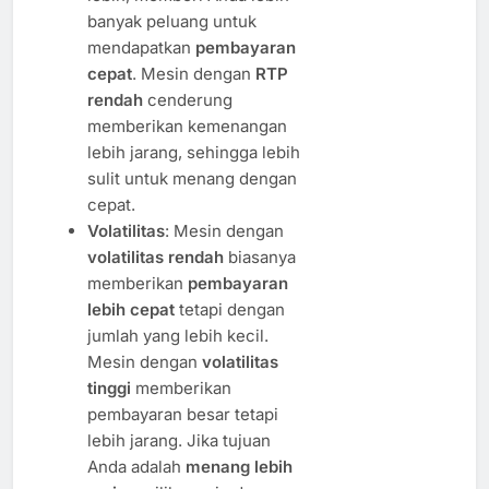
banyak peluang untuk
mendapatkan
pembayaran
cepat
. Mesin dengan
RTP
rendah
cenderung
memberikan kemenangan
lebih jarang, sehingga lebih
sulit untuk menang dengan
cepat.
Volatilitas
: Mesin dengan
volatilitas rendah
biasanya
memberikan
pembayaran
lebih cepat
tetapi dengan
jumlah yang lebih kecil.
Mesin dengan
volatilitas
tinggi
memberikan
pembayaran besar tetapi
lebih jarang. Jika tujuan
Anda adalah
menang lebih