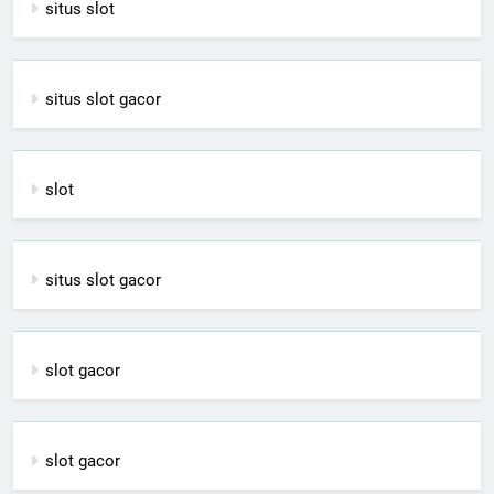
situs slot
situs slot gacor
slot
situs slot gacor
slot gacor
slot gacor