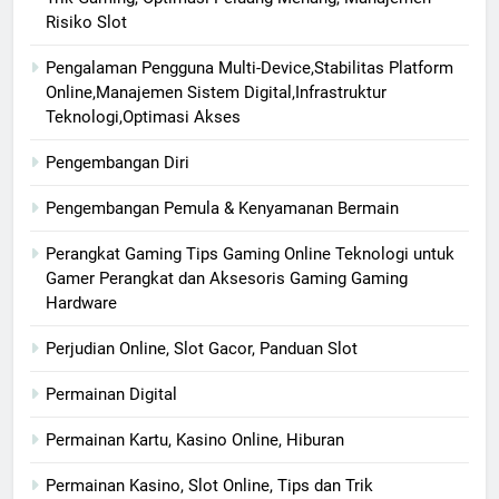
Risiko Slot
Pengalaman Pengguna Multi-Device,Stabilitas Platform
Online,Manajemen Sistem Digital,Infrastruktur
Teknologi,Optimasi Akses
Pengembangan Diri
Pengembangan Pemula & Kenyamanan Bermain
Perangkat Gaming Tips Gaming Online Teknologi untuk
Gamer Perangkat dan Aksesoris Gaming Gaming
Hardware
Perjudian Online, Slot Gacor, Panduan Slot
Permainan Digital
Permainan Kartu, Kasino Online, Hiburan
Permainan Kasino, Slot Online, Tips dan Trik