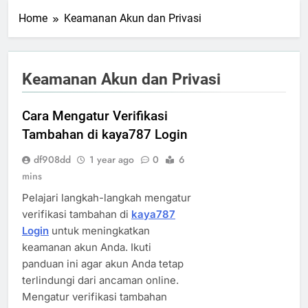
Home
Keamanan Akun dan Privasi
Keamanan Akun dan Privasi
Cara Mengatur Verifikasi
Tambahan di kaya787 Login
df908dd
1 year ago
0
6
mins
Pelajari langkah-langkah mengatur
verifikasi tambahan di
kaya787
Login
untuk meningkatkan
keamanan akun Anda. Ikuti
panduan ini agar akun Anda tetap
terlindungi dari ancaman online.
Mengatur verifikasi tambahan