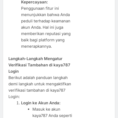
Kepercayaan:
Penggunaan fitur ini
menunjukkan bahwa Anda
peduli terhadap keamanan
akun Anda. Hal ini juga
memberikan reputasi yang
baik bagi platform yang
menerapkannya.
Langkah-Langkah Mengatur
Verifikasi Tambahan di kaya787
Login
Berikut adalah panduan langkah
demi langkah untuk mengaktifkan
verifikasi tambahan di kaya787
Login:
Login ke Akun Anda:
Masuk ke akun
kaya787 Anda seperti