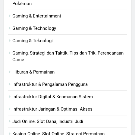
Pokémon
Gaming & Entertainment
Gaming & Technology
Gaming & Teknologi
Gaming, Strategi dan Taktik, Tips dan Trik, Perencanaan
Game
Hiburan & Permainan
Infrastruktur & Pengalaman Pengguna
Infrastruktur Digital & Keamanan Sistem
Infrastruktur Jaringan & Optimasi Akses
Judi Online, Slot Dana, Industri Judi
Kasino Online, Slot Online, Strategi Permainan