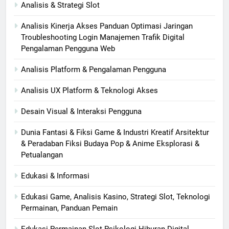
Analisis & Strategi Slot
Analisis Kinerja Akses Panduan Optimasi Jaringan
Troubleshooting Login Manajemen Trafik Digital
Pengalaman Pengguna Web
Analisis Platform & Pengalaman Pengguna
Analisis UX Platform & Teknologi Akses
Desain Visual & Interaksi Pengguna
Dunia Fantasi & Fiksi Game & Industri Kreatif Arsitektur
& Peradaban Fiksi Budaya Pop & Anime Eksplorasi &
Petualangan
Edukasi & Informasi
Edukasi Game, Analisis Kasino, Strategi Slot, Teknologi
Permainan, Panduan Pemain
Edukasi Permainan Slot Psikologi Hiburan Digital