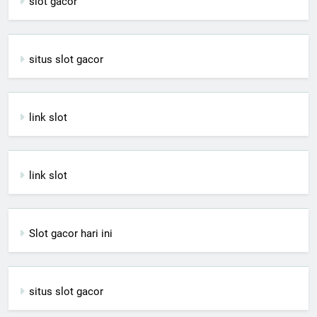
slot gacor
situs slot gacor
link slot
link slot
Slot gacor hari ini
situs slot gacor