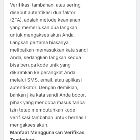
Verifikasi tambahan, atau sering
disebut autentikasi dua faktor
(2FA), adalah metode keamanan
yang memerlukan dua langkah
untuk mengakses akun Anda.
Langkah pertama biasanya
melibatkan memasukkan kata sandi
Anda, sedangkan langkah kedua
bisa berupa kode unik yang
dikirimkan ke perangkat Anda
melalui SMS, email, atau aplikasi
autentikator. Dengan demikian,
bahkan jika kata sandi Anda bocor,
pihak yang mencoba masuk tanpa
izin tetap membutuhkan kode
verifikasi tambahan untuk berhasil
mengakses akun.
Manfaat Menggunakan Verifikasi
Tambahan