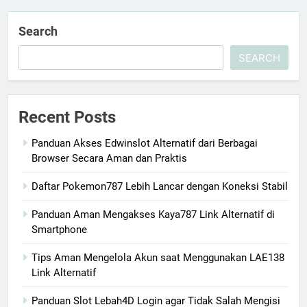
Search
SEARCH
Recent Posts
Panduan Akses Edwinslot Alternatif dari Berbagai
Browser Secara Aman dan Praktis
Daftar Pokemon787 Lebih Lancar dengan Koneksi Stabil
Panduan Aman Mengakses Kaya787 Link Alternatif di
Smartphone
Tips Aman Mengelola Akun saat Menggunakan LAE138
Link Alternatif
Panduan Slot Lebah4D Login agar Tidak Salah Mengisi