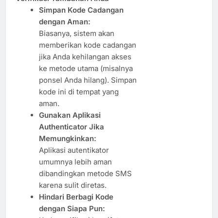
Simpan Kode Cadangan
dengan Aman:
Biasanya, sistem akan
memberikan kode cadangan
jika Anda kehilangan akses
ke metode utama (misalnya
ponsel Anda hilang). Simpan
kode ini di tempat yang
aman.
Gunakan Aplikasi
Authenticator Jika
Memungkinkan:
Aplikasi autentikator
umumnya lebih aman
dibandingkan metode SMS
karena sulit diretas.
Hindari Berbagi Kode
dengan Siapa Pun: