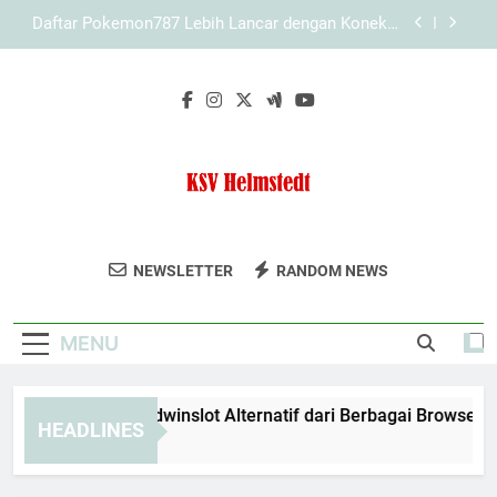
Skip
Panduan Aman Mengakses Kaya787 Link
to
Alternatif di Smartphone
content
Tips Aman Mengelola Akun saat Menggunakan
LAE138 Link Alternatif
Panduan Akses Edwinslot Alternatif dari Berbagai
Browser Secara Aman dan Praktis
Daftar Pokemon787 Lebih Lancar dengan Koneksi
Stabil
Panduan Aman Mengakses Kaya787 Link
Alternatif di Smartphone
KSV Helmstedt
Bergabunglah Dengan Klub Sepak Bola
Tips Aman Mengelola Akun saat Menggunakan
NEWSLETTER
RANDOM NEWS
LAE138 Link Alternatif
Helmstedt Di KSV Helmstedt.
MENU
nduan Akses Edwinslot Alternatif dari Berbagai Browser Seca
HEADLINES
Months Ago