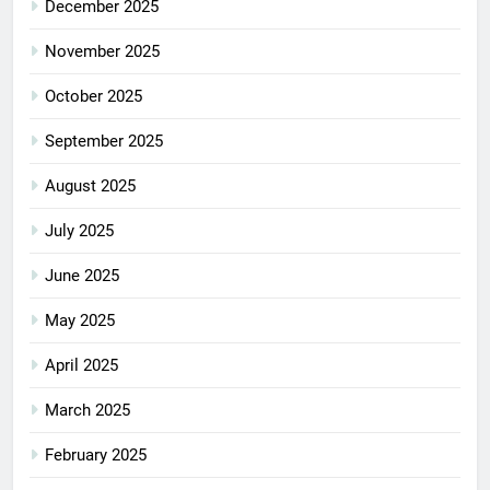
December 2025
November 2025
October 2025
September 2025
August 2025
July 2025
June 2025
May 2025
April 2025
March 2025
February 2025