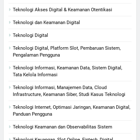
Teknologi Akses Digital & Keamanan Otentikasi
Teknologi dan Keamanan Digital
Teknologi Digital
Teknologi Digital, Platform Slot, Pembaruan Sistem,
Pengalaman Pengguna
Teknologi Informasi, Keamanan Data, Sistem Digital,
Tata Kelola Informasi
Teknologi Informasi, Manajemen Data, Cloud
Infrastructure, Keamanan Siber, Studi Kasus Teknologi
Teknologi Internet, Optimasi Jaringan, Keamanan Digital,
Panduan Pengguna
Teknologi Keamanan dan Observabilitas Sistem
Teknologi Keuangan, Slot Online, Fintech, Digital