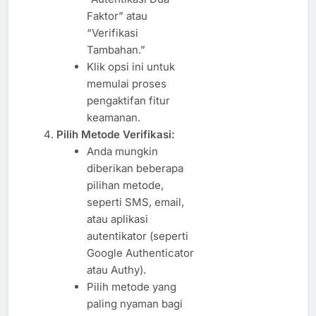
Faktor” atau
“Verifikasi
Tambahan.”
Klik opsi ini untuk
memulai proses
pengaktifan fitur
keamanan.
Pilih Metode Verifikasi:
Anda mungkin
diberikan beberapa
pilihan metode,
seperti SMS, email,
atau aplikasi
autentikator (seperti
Google Authenticator
atau Authy).
Pilih metode yang
paling nyaman bagi