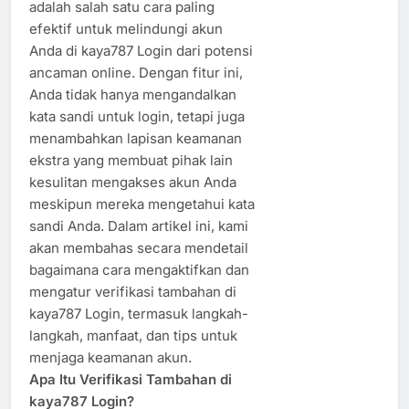
adalah salah satu cara paling
efektif untuk melindungi akun
Anda di kaya787 Login dari potensi
ancaman online. Dengan fitur ini,
Anda tidak hanya mengandalkan
kata sandi untuk login, tetapi juga
menambahkan lapisan keamanan
ekstra yang membuat pihak lain
kesulitan mengakses akun Anda
meskipun mereka mengetahui kata
sandi Anda. Dalam artikel ini, kami
akan membahas secara mendetail
bagaimana cara mengaktifkan dan
mengatur verifikasi tambahan di
kaya787 Login, termasuk langkah-
langkah, manfaat, dan tips untuk
menjaga keamanan akun.
Apa Itu Verifikasi Tambahan di
kaya787 Login?