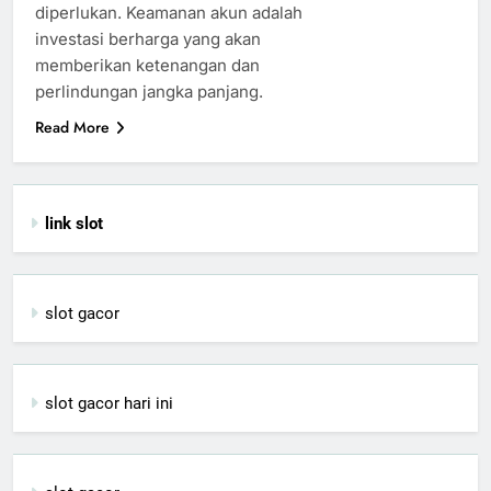
diperlukan. Keamanan akun adalah
investasi berharga yang akan
memberikan ketenangan dan
perlindungan jangka panjang.
Read More
link slot
slot gacor
slot gacor hari ini