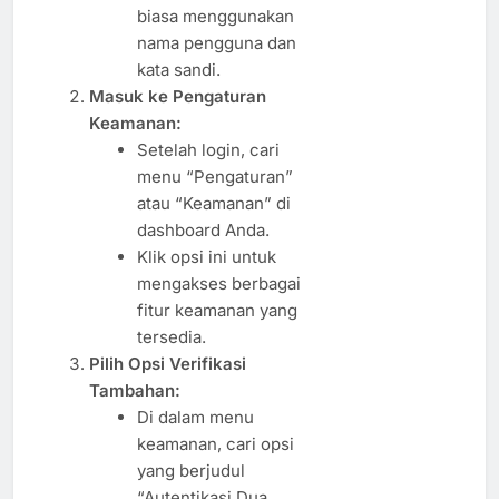
biasa menggunakan
nama pengguna dan
kata sandi.
Masuk ke Pengaturan
Keamanan:
Setelah login, cari
menu “Pengaturan”
atau “Keamanan” di
dashboard Anda.
Klik opsi ini untuk
mengakses berbagai
fitur keamanan yang
tersedia.
Pilih Opsi Verifikasi
Tambahan:
Di dalam menu
keamanan, cari opsi
yang berjudul
“Autentikasi Dua