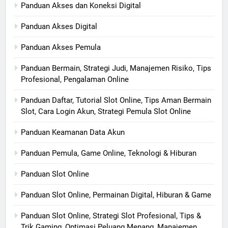
Panduan Akses dan Koneksi Digital
Panduan Akses Digital
Panduan Akses Pemula
Panduan Bermain, Strategi Judi, Manajemen Risiko, Tips
Profesional, Pengalaman Online
Panduan Daftar, Tutorial Slot Online, Tips Aman Bermain
Slot, Cara Login Akun, Strategi Pemula Slot Online
Panduan Keamanan Data Akun
Panduan Pemula, Game Online, Teknologi & Hiburan
Panduan Slot Online
Panduan Slot Online, Permainan Digital, Hiburan & Game
Panduan Slot Online, Strategi Slot Profesional, Tips &
Trik Gaming, Optimasi Peluang Menang, Manajemen