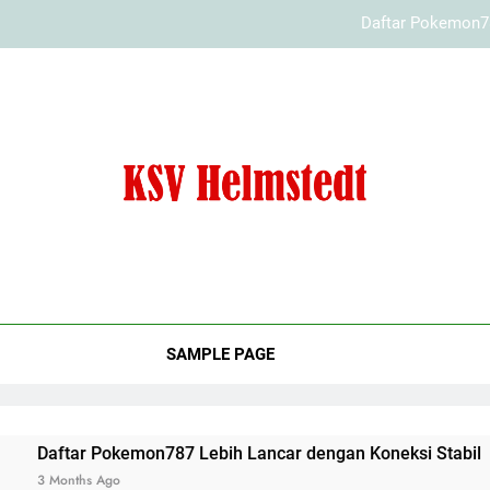
Daftar Pokemon78
Panduan Aman Mengakses Ka
Tips Aman Mengelola Akun saa
Panduan Akses Edwinslot Alternatif dari Ber
Daftar Pokemon78
Panduan Aman Mengakses Ka
 Helmstedt
lah Dengan Klub Sepak Bola Helmstedt Di KSV Helmstedt.
Tips Aman Mengelola Akun saa
SAMPLE PAGE
 Pokemon787 Lebih Lancar dengan Koneksi Stabil
Pandu
 Ago
3 Month