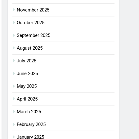
November 2025
October 2025
September 2025
August 2025
July 2025
June 2025
May 2025
April 2025
March 2025
February 2025
January 2025