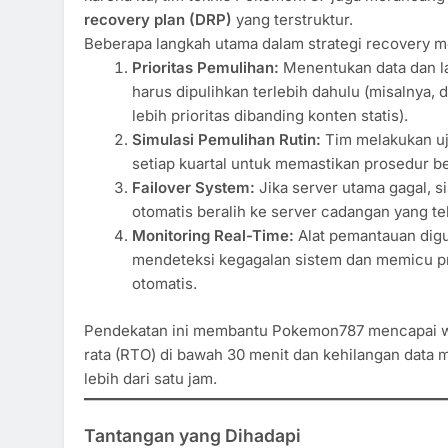
recovery plan (DRP)
yang terstruktur.
Beberapa langkah utama dalam strategi recovery me
Prioritas Pemulihan:
Menentukan data dan l
harus dipulihkan terlebih dahulu (misalnya,
lebih prioritas dibanding konten statis).
Simulasi Pemulihan Rutin:
Tim melakukan uj
setiap kuartal untuk memastikan prosedur ber
Failover System:
Jika server utama gagal, s
otomatis beralih ke server cadangan yang tel
Monitoring Real-Time:
Alat pemantauan dig
mendeteksi kegagalan sistem dan memicu p
otomatis.
Pendekatan ini membantu Pokemon787 mencapai w
rata (RTO) di bawah 30 menit dan kehilangan data
lebih dari satu jam.
Tantangan yang Dihadapi