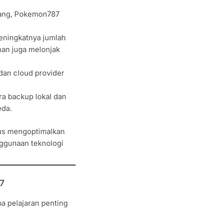
tang, Pokemon787
eningkatnya jumlah
an juga melonjak
dan cloud provider
ra backup lokal dan
eda.
rus mengoptimalkan
nggunaan teknologi
7
a pelajaran penting