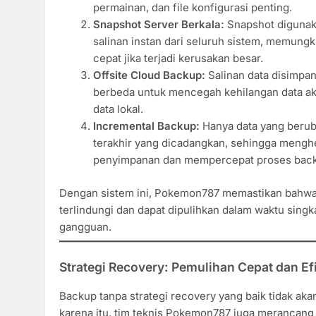
permainan, dan file konfigurasi penting.
Snapshot Server Berkala:
Snapshot diguna
salinan instan dari seluruh sistem, memung
cepat jika terjadi kerusakan besar.
Offsite Cloud Backup:
Salinan data disimpan
berbeda untuk mencegah kehilangan data ak
data lokal.
Incremental Backup:
Hanya data yang berub
terakhir yang dicadangkan, sehingga mengh
penyimpanan dan mempercepat proses bac
Dengan sistem ini, Pokemon787 memastikan bahwa 
terlindungi dan dapat dipulihkan dalam waktu singkat
gangguan.
Strategi Recovery: Pemulihan Cepat dan Ef
Backup tanpa strategi recovery yang baik tidak aka
karena itu, tim teknis Pokemon787 juga meranca