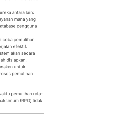
reka antara lain:
ayanan mana yang
 database pengguna
i coba pemulihan
jalan efektif.
istem akan secara
ah disiapkan.
unakan untuk
roses pemulihan
aktu pemulihan rata-
 maksimum (RPO) tidak