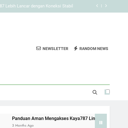
7 Lebih Lancar dengan Koneksi Stabil
ya787 Link Alternatif di Smartphone
t Menggunakan LAE138 Link Alternatif
bagai Browser Secara Aman dan Praktis
NEWSLETTER
RANDOM NEWS
7 Lebih Lancar dengan Koneksi Stabil
ya787 Link Alternatif di Smartphone
t Menggunakan LAE138 Link Alternatif
an Aman Mengakses Kaya787 Link Alternatif di Smartphone
s Ago