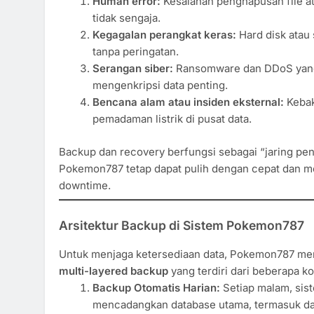
Human error:
Kesalahan penghapusan file at
tidak sengaja.
Kegagalan perangkat keras:
Hard disk atau 
tanpa peringatan.
Serangan siber:
Ransomware dan DDoS yang
mengenkripsi data penting.
Bencana alam atau insiden eksternal:
Kebaka
pemadaman listrik di pusat data.
Backup dan recovery berfungsi sebagai “jaring pe
Pokemon787 tetap dapat pulih dengan cepat dan 
downtime.
Arsitektur Backup di Sistem Pokemon787
Untuk menjaga ketersediaan data, Pokemon787 men
multi-layered backup
yang terdiri dari beberapa 
Backup Otomatis Harian:
Setiap malam, sis
mencadangkan database utama, termasuk da