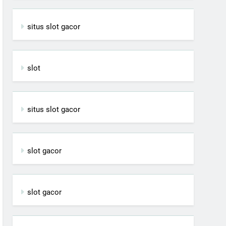
situs slot gacor
slot
situs slot gacor
slot gacor
slot gacor