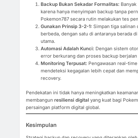
Backup Bukan Sekadar Formalitas:
Banyak 
karena hanya menyimpan backup tanpa pern
Pokemon787 secara rutin melakukan tes pem
Gunakan Prinsip 3-2-1:
Simpan tiga salinan d
berbeda, dengan satu di antaranya berada di l
utama.
Automasi Adalah Kunci:
Dengan sistem otom
error berkurang dan proses backup berjalan 
Monitoring Terpusat:
Pengawasan real-tim
mendeteksi kegagalan lebih cepat dan mem
recovery.
Pendekatan ini tidak hanya meningkatkan keamanan 
membangun
resiliensi digital
yang kuat bagi Pokem
persaingan platform digital global.
Kesimpulan
Strategi backup dan recovery yang diterapkan ol