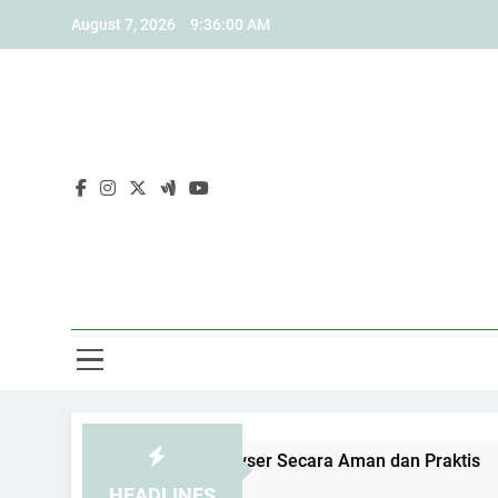
Skip
August 7, 2026
9:36:01 AM
to
content
KSV
Bergabung
 dari Berbagai Browser Secara Aman dan Praktis
Daftar
3 Months
HEADLINES