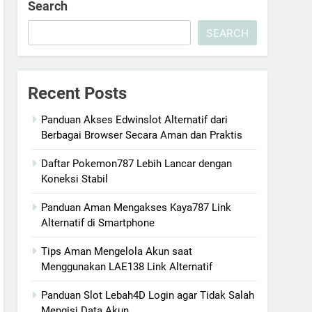
Search
SEARCH
Recent Posts
Panduan Akses Edwinslot Alternatif dari
Berbagai Browser Secara Aman dan Praktis
Daftar Pokemon787 Lebih Lancar dengan
Koneksi Stabil
Panduan Aman Mengakses Kaya787 Link
Alternatif di Smartphone
Tips Aman Mengelola Akun saat
Menggunakan LAE138 Link Alternatif
Panduan Slot Lebah4D Login agar Tidak Salah
Mengisi Data Akun