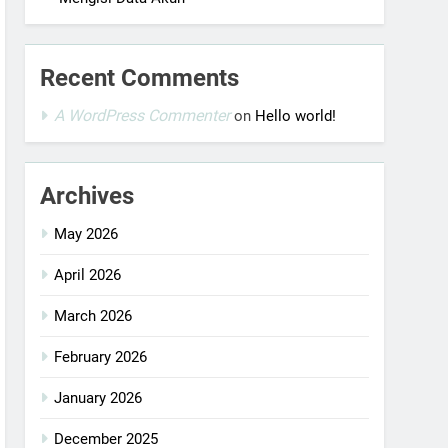
Recent Comments
A WordPress Commenter
on
Hello world!
Archives
May 2026
April 2026
March 2026
February 2026
January 2026
December 2025