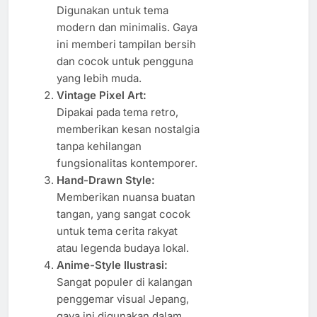
Digunakan untuk tema
modern dan minimalis. Gaya
ini memberi tampilan bersih
dan cocok untuk pengguna
yang lebih muda.
Vintage Pixel Art:
Dipakai pada tema retro,
memberikan kesan nostalgia
tanpa kehilangan
fungsionalitas kontemporer.
Hand-Drawn Style:
Memberikan nuansa buatan
tangan, yang sangat cocok
untuk tema cerita rakyat
atau legenda budaya lokal.
Anime-Style Ilustrasi:
Sangat populer di kalangan
penggemar visual Jepang,
gaya ini digunakan dalam