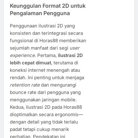
Keunggulan Format 2D untuk
Pengalaman Pengguna
Penggunaan ilustrasi 2D yang
konsisten dan terintegrasi secara
fungsional di Horas88 memberikan
sejumlah manfaat dari segi
user
experience
. Pertama,
ilustrasi 2D
lebih cepat dimuat
, terutama di
koneksi internet menengah atau
rendah. Ini penting untuk menjaga
retention rate
dan mengurangi
bounce rate dari pengguna yang
menggunakan jaringan mobile.
Kedua, ilustrasi 2D pada Horas88
dioptimalkan secara ergonomis—
dengan detail yang tidak terlalu
padat tetapi cukup menarik
perhatian. Pendekatan ini