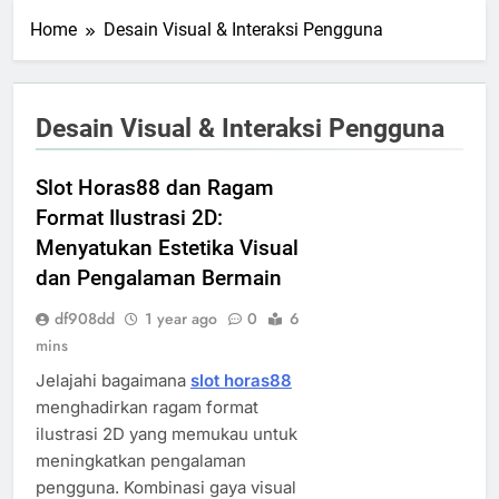
Home
Desain Visual & Interaksi Pengguna
Desain Visual & Interaksi Pengguna
Slot Horas88 dan Ragam
Format Ilustrasi 2D:
Menyatukan Estetika Visual
dan Pengalaman Bermain
df908dd
1 year ago
0
6
mins
Jelajahi bagaimana
slot horas88
menghadirkan ragam format
ilustrasi 2D yang memukau untuk
meningkatkan pengalaman
pengguna. Kombinasi gaya visual