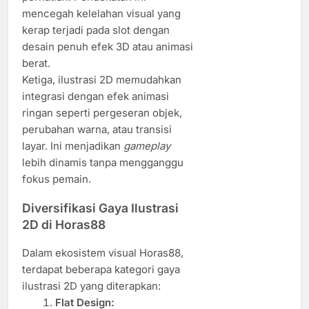
mencegah kelelahan visual yang
kerap terjadi pada slot dengan
desain penuh efek 3D atau animasi
berat.
Ketiga, ilustrasi 2D memudahkan
integrasi dengan efek animasi
ringan seperti pergeseran objek,
perubahan warna, atau transisi
layar. Ini menjadikan
gameplay
lebih dinamis tanpa mengganggu
fokus pemain.
Diversifikasi Gaya Ilustrasi
2D di Horas88
Dalam ekosistem visual Horas88,
terdapat beberapa kategori gaya
ilustrasi 2D yang diterapkan:
Flat Design: