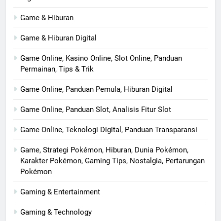
Game & Hiburan
Game & Hiburan Digital
Game Online, Kasino Online, Slot Online, Panduan
Permainan, Tips & Trik
Game Online, Panduan Pemula, Hiburan Digital
Game Online, Panduan Slot, Analisis Fitur Slot
Game Online, Teknologi Digital, Panduan Transparansi
Game, Strategi Pokémon, Hiburan, Dunia Pokémon,
Karakter Pokémon, Gaming Tips, Nostalgia, Pertarungan
Pokémon
Gaming & Entertainment
Gaming & Technology