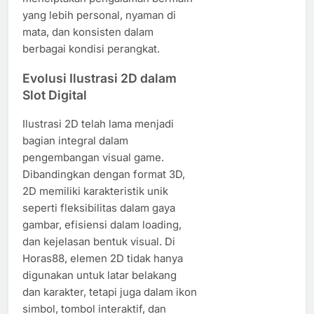
yang lebih personal, nyaman di
mata, dan konsisten dalam
berbagai kondisi perangkat.
Evolusi Ilustrasi 2D dalam
Slot Digital
Ilustrasi 2D telah lama menjadi
bagian integral dalam
pengembangan visual game.
Dibandingkan dengan format 3D,
2D memiliki karakteristik unik
seperti fleksibilitas dalam gaya
gambar, efisiensi dalam loading,
dan kejelasan bentuk visual. Di
Horas88, elemen 2D tidak hanya
digunakan untuk latar belakang
dan karakter, tetapi juga dalam ikon
simbol, tombol interaktif, dan