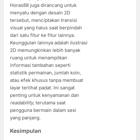
Horas88 juga dirancang untuk
menyatu dengan desain 2D
tersebut, menciptakan transisi
visual yang halus saat berpindah
dari satu fitur ke fitur lainnya.
Keunggulan lainnya adalah ilustrasi
2D memungkinkan lebih banyak
ruang untuk menampilkan
informasi tambahan seperti
statistik permainan, jumlah koin,
atau efek khusus tanpa membuat
layar terlihat padat. Ini sangat
penting untuk kenyamanan dan
readability
, terutama saat
pengguna bermain dalam sesi
yang panjang.
Kesimpulan