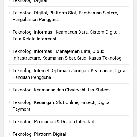
Teknologi Digital
Teknologi Digital, Platform Slot, Pembaruan Sistem,
Pengalaman Pengguna
Teknologi Informasi, Keamanan Data, Sistem Digital,
Tata Kelola Informasi
Teknologi Informasi, Manajemen Data, Cloud
Infrastructure, Keamanan Siber, Studi Kasus Teknologi
Teknologi Internet, Optimasi Jaringan, Keamanan Digital,
Panduan Pengguna
Teknologi Keamanan dan Observabilitas Sistem
Teknologi Keuangan, Slot Online, Fintech, Digital
Payment
Teknologi Permainan & Desain Interaktif
Teknologi Platform Digital