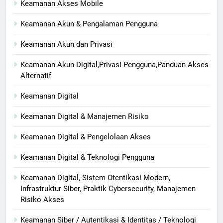
Keamanan Akses Mobile
Keamanan Akun & Pengalaman Pengguna
Keamanan Akun dan Privasi
Keamanan Akun Digital,Privasi Pengguna,Panduan Akses
Alternatif
Keamanan Digital
Keamanan Digital & Manajemen Risiko
Keamanan Digital & Pengelolaan Akses
Keamanan Digital & Teknologi Pengguna
Keamanan Digital, Sistem Otentikasi Modern,
Infrastruktur Siber, Praktik Cybersecurity, Manajemen
Risiko Akses
Keamanan Siber / Autentikasi & Identitas / Teknologi