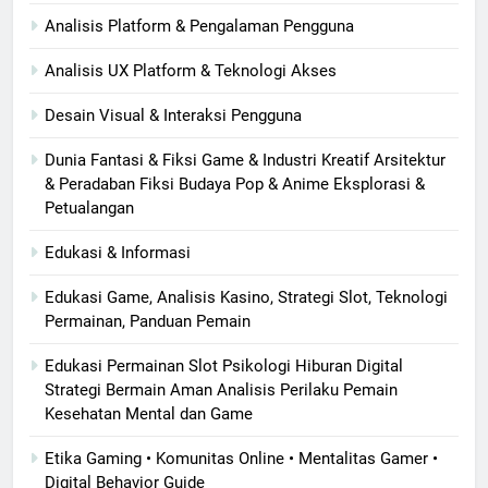
Analisis Platform & Pengalaman Pengguna
Analisis UX Platform & Teknologi Akses
Desain Visual & Interaksi Pengguna
Dunia Fantasi & Fiksi Game & Industri Kreatif Arsitektur
& Peradaban Fiksi Budaya Pop & Anime Eksplorasi &
Petualangan
Edukasi & Informasi
Edukasi Game, Analisis Kasino, Strategi Slot, Teknologi
Permainan, Panduan Pemain
Edukasi Permainan Slot Psikologi Hiburan Digital
Strategi Bermain Aman Analisis Perilaku Pemain
Kesehatan Mental dan Game
Etika Gaming • Komunitas Online • Mentalitas Gamer •
Digital Behavior Guide