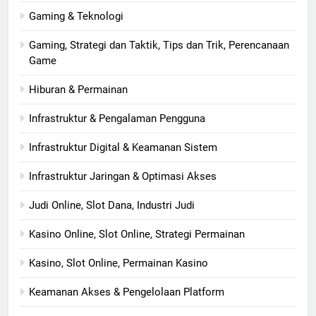
Gaming & Teknologi
Gaming, Strategi dan Taktik, Tips dan Trik, Perencanaan
Game
Hiburan & Permainan
Infrastruktur & Pengalaman Pengguna
Infrastruktur Digital & Keamanan Sistem
Infrastruktur Jaringan & Optimasi Akses
Judi Online, Slot Dana, Industri Judi
Kasino Online, Slot Online, Strategi Permainan
Kasino, Slot Online, Permainan Kasino
Keamanan Akses & Pengelolaan Platform