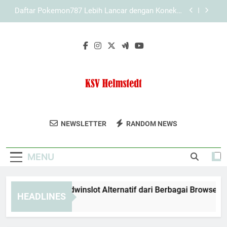
Skip
Panduan Aman Mengakses Kaya787 Link
to
Alternatif di Smartphone
content
Tips Aman Mengelola Akun saat Menggunakan
LAE138 Link Alternatif
Panduan Akses Edwinslot Alternatif dari Berbagai
Browser Secara Aman dan Praktis
Daftar Pokemon787 Lebih Lancar dengan Koneksi
Stabil
Panduan Aman Mengakses Kaya787 Link
Alternatif di Smartphone
KSV Helmstedt
Bergabunglah Dengan Klub Sepak Bola
Tips Aman Mengelola Akun saat Menggunakan
NEWSLETTER
RANDOM NEWS
LAE138 Link Alternatif
Helmstedt Di KSV Helmstedt.
MENU
nduan Akses Edwinslot Alternatif dari Berbagai Browser Sec
HEADLINES
Months Ago