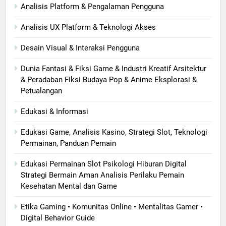
Analisis Platform & Pengalaman Pengguna
Analisis UX Platform & Teknologi Akses
Desain Visual & Interaksi Pengguna
Dunia Fantasi & Fiksi Game & Industri Kreatif Arsitektur
& Peradaban Fiksi Budaya Pop & Anime Eksplorasi &
Petualangan
Edukasi & Informasi
Edukasi Game, Analisis Kasino, Strategi Slot, Teknologi
Permainan, Panduan Pemain
Edukasi Permainan Slot Psikologi Hiburan Digital
Strategi Bermain Aman Analisis Perilaku Pemain
Kesehatan Mental dan Game
Etika Gaming • Komunitas Online • Mentalitas Gamer •
Digital Behavior Guide