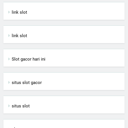
link slot
link slot
Slot gacor hari ini
situs slot gacor
situs slot