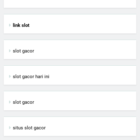
link slot
slot gacor
slot gacor hari ini
slot gacor
situs slot gacor