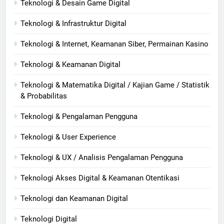
Teknologi & Desain Game Digital
Teknologi & Infrastruktur Digital
Teknologi & Internet, Keamanan Siber, Permainan Kasino
Teknologi & Keamanan Digital
Teknologi & Matematika Digital / Kajian Game / Statistik
& Probabilitas
Teknologi & Pengalaman Pengguna
Teknologi & User Experience
Teknologi & UX / Analisis Pengalaman Pengguna
Teknologi Akses Digital & Keamanan Otentikasi
Teknologi dan Keamanan Digital
Teknologi Digital