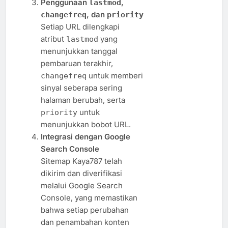
Penggunaan
,
lastmod
, dan
changefreq
priority
Setiap URL dilengkapi
atribut
yang
lastmod
menunjukkan tanggal
pembaruan terakhir,
untuk memberi
changefreq
sinyal seberapa sering
halaman berubah, serta
untuk
priority
menunjukkan bobot URL.
Integrasi dengan Google
Search Console
Sitemap Kaya787 telah
dikirim dan diverifikasi
melalui Google Search
Console, yang memastikan
bahwa setiap perubahan
dan penambahan konten