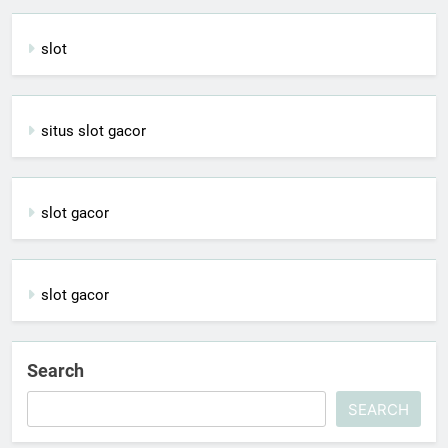
slot
situs slot gacor
slot gacor
slot gacor
Search
SEARCH