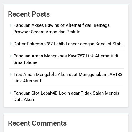
Recent Posts
Panduan Akses Edwinslot Alternatif dari Berbagai
Browser Secara Aman dan Praktis
Daftar Pokemon787 Lebih Lancar dengan Koneksi Stabil
Panduan Aman Mengakses Kaya787 Link Alternatif di
Smartphone
Tips Aman Mengelola Akun saat Menggunakan LAE138
Link Alternatif
Panduan Slot Lebah4D Login agar Tidak Salah Mengisi
Data Akun
Recent Comments