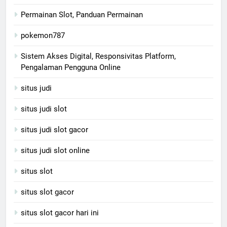
Permainan Slot, Panduan Permainan
pokemon787
Sistem Akses Digital, Responsivitas Platform,
Pengalaman Pengguna Online
situs judi
situs judi slot
situs judi slot gacor
situs judi slot online
situs slot
situs slot gacor
situs slot gacor hari ini