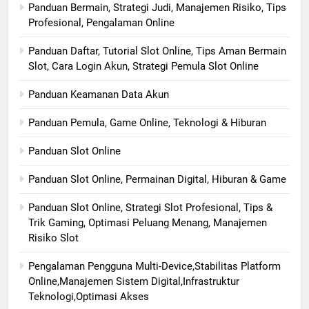
Panduan Bermain, Strategi Judi, Manajemen Risiko, Tips
Profesional, Pengalaman Online
Panduan Daftar, Tutorial Slot Online, Tips Aman Bermain
Slot, Cara Login Akun, Strategi Pemula Slot Online
Panduan Keamanan Data Akun
Panduan Pemula, Game Online, Teknologi & Hiburan
Panduan Slot Online
Panduan Slot Online, Permainan Digital, Hiburan & Game
Panduan Slot Online, Strategi Slot Profesional, Tips &
Trik Gaming, Optimasi Peluang Menang, Manajemen
Risiko Slot
Pengalaman Pengguna Multi-Device,Stabilitas Platform
Online,Manajemen Sistem Digital,Infrastruktur
Teknologi,Optimasi Akses