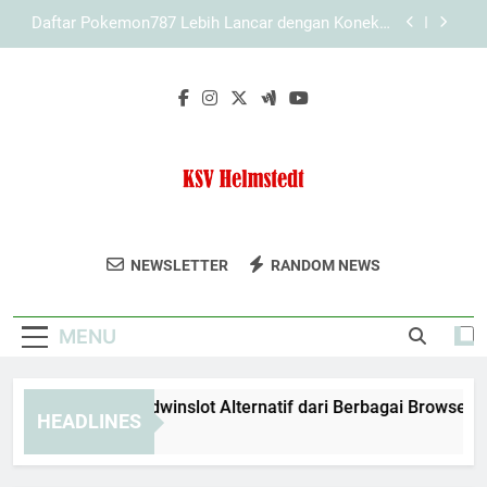
Skip
Panduan Aman Mengakses Kaya787 Link
to
Alternatif di Smartphone
content
Tips Aman Mengelola Akun saat Menggunakan
LAE138 Link Alternatif
Panduan Akses Edwinslot Alternatif dari Berbagai
Browser Secara Aman dan Praktis
Daftar Pokemon787 Lebih Lancar dengan Koneksi
Stabil
Panduan Aman Mengakses Kaya787 Link
Alternatif di Smartphone
KSV Helmstedt
Bergabunglah Dengan Klub Sepak Bola
Tips Aman Mengelola Akun saat Menggunakan
NEWSLETTER
RANDOM NEWS
LAE138 Link Alternatif
Helmstedt Di KSV Helmstedt.
MENU
nduan Akses Edwinslot Alternatif dari Berbagai Browser Seca
HEADLINES
Months Ago