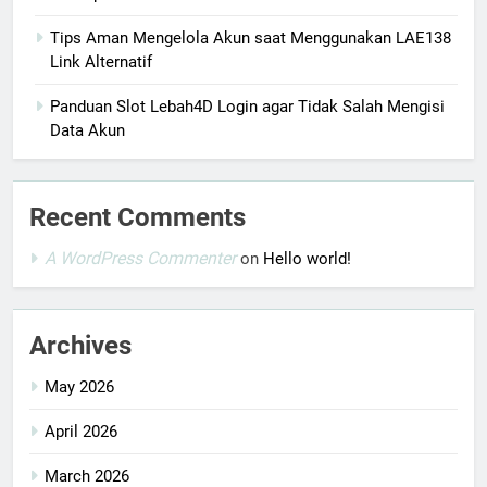
Tips Aman Mengelola Akun saat Menggunakan LAE138
Link Alternatif
Panduan Slot Lebah4D Login agar Tidak Salah Mengisi
Data Akun
Recent Comments
A WordPress Commenter
on
Hello world!
Archives
May 2026
April 2026
March 2026