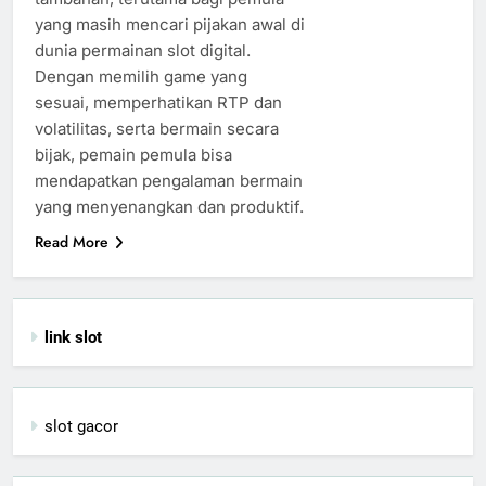
yang masih mencari pijakan awal di
dunia permainan slot digital.
Dengan memilih game yang
sesuai, memperhatikan RTP dan
volatilitas, serta bermain secara
bijak, pemain pemula bisa
mendapatkan pengalaman bermain
yang menyenangkan dan produktif.
Read More
link slot
slot gacor