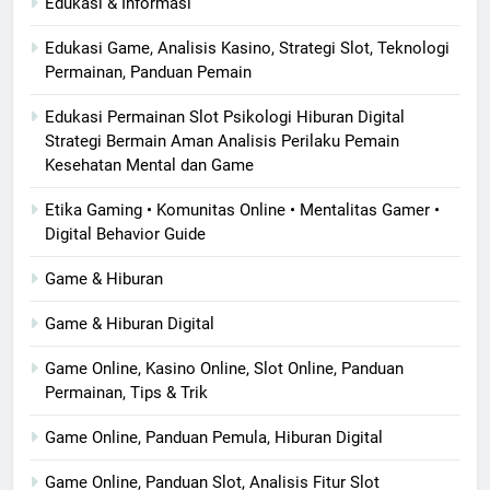
Edukasi & Informasi
Edukasi Game, Analisis Kasino, Strategi Slot, Teknologi
Permainan, Panduan Pemain
Edukasi Permainan Slot Psikologi Hiburan Digital
Strategi Bermain Aman Analisis Perilaku Pemain
Kesehatan Mental dan Game
Etika Gaming • Komunitas Online • Mentalitas Gamer •
Digital Behavior Guide
Game & Hiburan
Game & Hiburan Digital
Game Online, Kasino Online, Slot Online, Panduan
Permainan, Tips & Trik
Game Online, Panduan Pemula, Hiburan Digital
Game Online, Panduan Slot, Analisis Fitur Slot