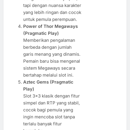
tapi dengan nuansa karakter
yang lebih ringan dan cocok
untuk pemula perempuan.
Power of Thor Megaways
(Pragmatic Play)
Memberikan pengalaman
berbeda dengan jumlah
garis menang yang dinamis.
Pemain baru bisa mengenal
sistem Megaways secara
bertahap melalui slot ini.
Aztec Gems (Pragmatic
Play)
Slot 3×3 klasik dengan fitur
simpel dan RTP yang stabil,
cocok bagi pemula yang
ingin mencoba slot tanpa
terlalu banyak fitur