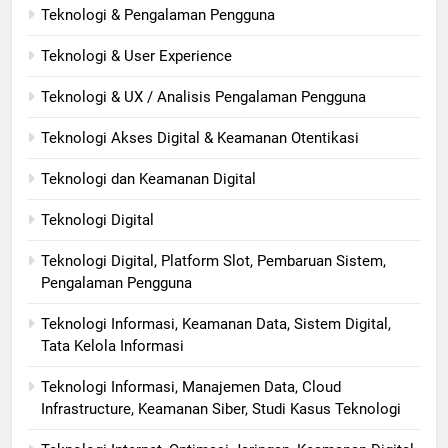
Teknologi & Pengalaman Pengguna
Teknologi & User Experience
Teknologi & UX / Analisis Pengalaman Pengguna
Teknologi Akses Digital & Keamanan Otentikasi
Teknologi dan Keamanan Digital
Teknologi Digital
Teknologi Digital, Platform Slot, Pembaruan Sistem,
Pengalaman Pengguna
Teknologi Informasi, Keamanan Data, Sistem Digital,
Tata Kelola Informasi
Teknologi Informasi, Manajemen Data, Cloud
Infrastructure, Keamanan Siber, Studi Kasus Teknologi