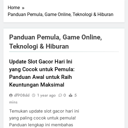
Home
Panduan Pemula, Game Online, Teknologi & Hiburan
Panduan Pemula, Game Online,
Teknologi & Hiburan
Update Slot Gacor Hari Ini
yang Cocok untuk Pemula:
Panduan Awal untuk Raih
Keuntungan Maksimal
df908dd
1 year ago
0
5
mins
Temukan update slot gacor hari ini
yang paling cocok untuk pemula!
Panduan lengkap ini membahas