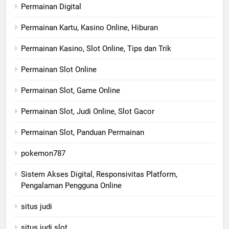
Permainan Digital
Permainan Kartu, Kasino Online, Hiburan
Permainan Kasino, Slot Online, Tips dan Trik
Permainan Slot Online
Permainan Slot, Game Online
Permainan Slot, Judi Online, Slot Gacor
Permainan Slot, Panduan Permainan
pokemon787
Sistem Akses Digital, Responsivitas Platform,
Pengalaman Pengguna Online
situs judi
situs judi slot