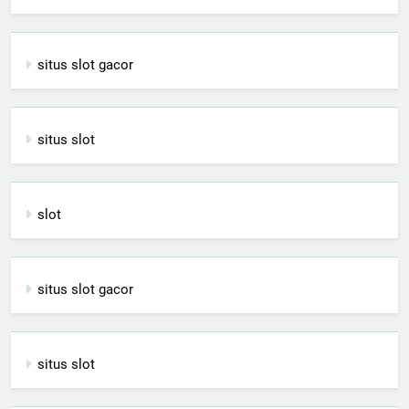
situs slot gacor
situs slot
slot
situs slot gacor
situs slot