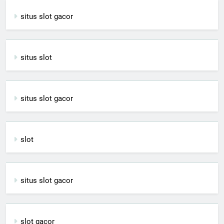
situs slot gacor
situs slot
situs slot gacor
slot
situs slot gacor
slot gacor