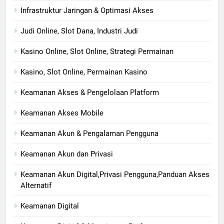
Infrastruktur Jaringan & Optimasi Akses
Judi Online, Slot Dana, Industri Judi
Kasino Online, Slot Online, Strategi Permainan
Kasino, Slot Online, Permainan Kasino
Keamanan Akses & Pengelolaan Platform
Keamanan Akses Mobile
Keamanan Akun & Pengalaman Pengguna
Keamanan Akun dan Privasi
Keamanan Akun Digital,Privasi Pengguna,Panduan Akses
Alternatif
Keamanan Digital