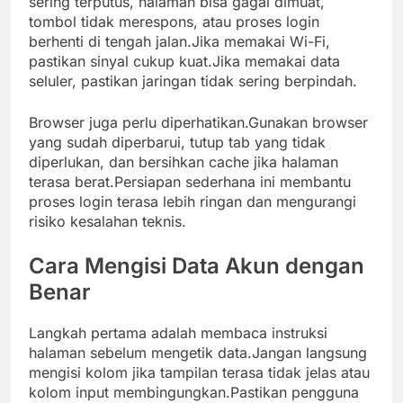
sering terputus, halaman bisa gagal dimuat,
tombol tidak merespons, atau proses login
berhenti di tengah jalan.Jika memakai Wi-Fi,
pastikan sinyal cukup kuat.Jika memakai data
seluler, pastikan jaringan tidak sering berpindah.
Browser juga perlu diperhatikan.Gunakan browser
yang sudah diperbarui, tutup tab yang tidak
diperlukan, dan bersihkan cache jika halaman
terasa berat.Persiapan sederhana ini membantu
proses login terasa lebih ringan dan mengurangi
risiko kesalahan teknis.
Cara Mengisi Data Akun dengan
Benar
Langkah pertama adalah membaca instruksi
halaman sebelum mengetik data.Jangan langsung
mengisi kolom jika tampilan terasa tidak jelas atau
kolom input membingungkan.Pastikan pengguna