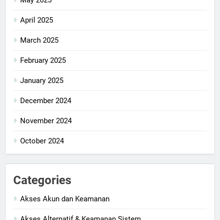
April 2025
March 2025
February 2025
January 2025
December 2024
November 2024
October 2024
Categories
Akses Akun dan Keamanan
Akses Alternatif & Keamanan Sistem