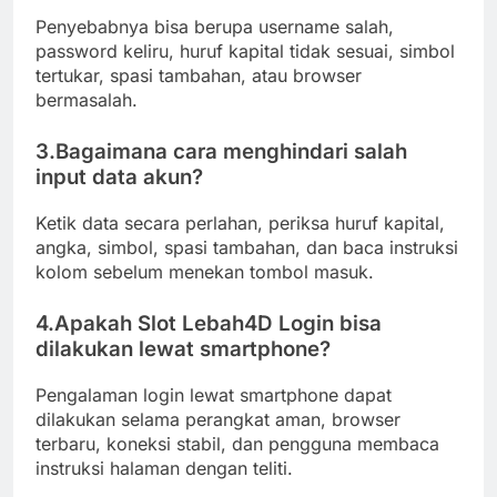
Penyebabnya bisa berupa username salah,
password keliru, huruf kapital tidak sesuai, simbol
tertukar, spasi tambahan, atau browser
bermasalah.
3.Bagaimana cara menghindari salah
input data akun?
Ketik data secara perlahan, periksa huruf kapital,
angka, simbol, spasi tambahan, dan baca instruksi
kolom sebelum menekan tombol masuk.
4.Apakah Slot Lebah4D Login bisa
dilakukan lewat smartphone?
Pengalaman login lewat smartphone dapat
dilakukan selama perangkat aman, browser
terbaru, koneksi stabil, dan pengguna membaca
instruksi halaman dengan teliti.