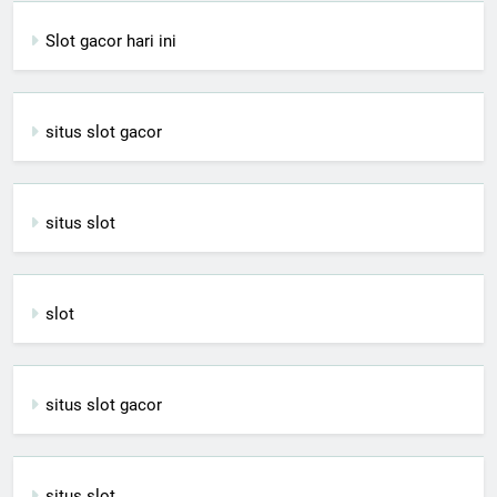
Slot gacor hari ini
situs slot gacor
situs slot
slot
situs slot gacor
situs slot