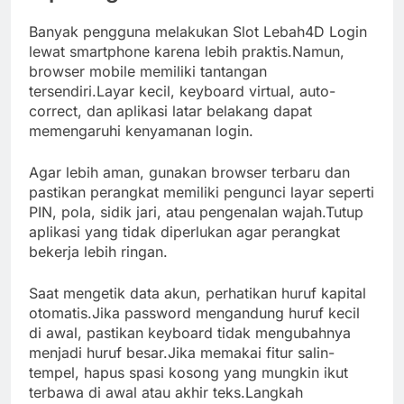
Banyak pengguna melakukan Slot Lebah4D Login
lewat smartphone karena lebih praktis.Namun,
browser mobile memiliki tantangan
tersendiri.Layar kecil, keyboard virtual, auto-
correct, dan aplikasi latar belakang dapat
memengaruhi kenyamanan login.
Agar lebih aman, gunakan browser terbaru dan
pastikan perangkat memiliki pengunci layar seperti
PIN, pola, sidik jari, atau pengenalan wajah.Tutup
aplikasi yang tidak diperlukan agar perangkat
bekerja lebih ringan.
Saat mengetik data akun, perhatikan huruf kapital
otomatis.Jika password mengandung huruf kecil
di awal, pastikan keyboard tidak mengubahnya
menjadi huruf besar.Jika memakai fitur salin-
tempel, hapus spasi kosong yang mungkin ikut
terbawa di awal atau akhir teks.Langkah