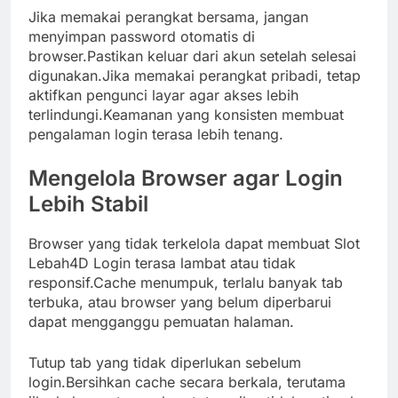
Jika memakai perangkat bersama, jangan
menyimpan password otomatis di
browser.Pastikan keluar dari akun setelah selesai
digunakan.Jika memakai perangkat pribadi, tetap
aktifkan pengunci layar agar akses lebih
terlindungi.Keamanan yang konsisten membuat
pengalaman login terasa lebih tenang.
Mengelola Browser agar Login
Lebih Stabil
Browser yang tidak terkelola dapat membuat Slot
Lebah4D Login terasa lambat atau tidak
responsif.Cache menumpuk, terlalu banyak tab
terbuka, atau browser yang belum diperbarui
dapat mengganggu pemuatan halaman.
Tutup tab yang tidak diperlukan sebelum
login.Bersihkan cache secara berkala, terutama