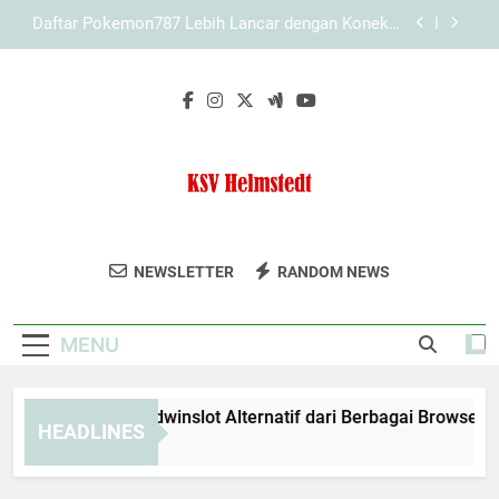
Skip
Panduan Aman Mengakses Kaya787 Link
to
Alternatif di Smartphone
content
Tips Aman Mengelola Akun saat Menggunakan
LAE138 Link Alternatif
Panduan Akses Edwinslot Alternatif dari Berbagai
Browser Secara Aman dan Praktis
Daftar Pokemon787 Lebih Lancar dengan Koneksi
Stabil
Panduan Aman Mengakses Kaya787 Link
Alternatif di Smartphone
KSV Helmstedt
Bergabunglah Dengan Klub Sepak Bola
Tips Aman Mengelola Akun saat Menggunakan
NEWSLETTER
RANDOM NEWS
LAE138 Link Alternatif
Helmstedt Di KSV Helmstedt.
MENU
nduan Akses Edwinslot Alternatif dari Berbagai Browser Seca
HEADLINES
Months Ago