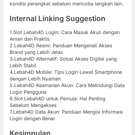
kondisi perangkat sebelum mencoba langkah lain.
Internal Linking Suggestion
1.Slot Lebah4D Login: Cara Masuk Akun dengan
Aman dan Praktis
2.Lebah4D Resmi: Panduan Mengenali Akses
Brand yang Lebih Jelas
3.Lebah4D Alternatif: Solusi Akses Digital yang
Lebih Stabil
4.Lebah4D Mobile: Tips Login Lewat Smartphone
dengan Lebih Nyaman
5.Lebah4D Keamanan Akun: Cara Melindungi Data
Login Pengguna
6.Slot Lebah4D untuk Pemula: Hal Penting
Sebelum Mengakses
7.Lebah4D Data Akun: Panduan Mengisi Informasi
Login dengan Benar
Kesimpulan