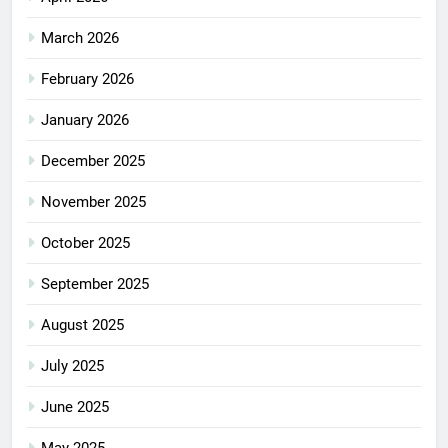
March 2026
February 2026
January 2026
December 2025
November 2025
October 2025
September 2025
August 2025
July 2025
June 2025
May 2025