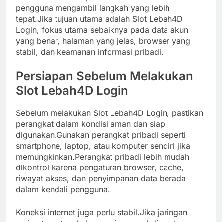
pengguna mengambil langkah yang lebih
tepat.Jika tujuan utama adalah Slot Lebah4D
Login, fokus utama sebaiknya pada data akun
yang benar, halaman yang jelas, browser yang
stabil, dan keamanan informasi pribadi.
Persiapan Sebelum Melakukan
Slot Lebah4D Login
Sebelum melakukan Slot Lebah4D Login, pastikan
perangkat dalam kondisi aman dan siap
digunakan.Gunakan perangkat pribadi seperti
smartphone, laptop, atau komputer sendiri jika
memungkinkan.Perangkat pribadi lebih mudah
dikontrol karena pengaturan browser, cache,
riwayat akses, dan penyimpanan data berada
dalam kendali pengguna.
Koneksi internet juga perlu stabil.Jika jaringan