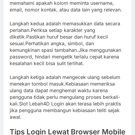
memahami apakah kolom meminta username,
email, nomor kontak, atau data lain yang relevan.
Langkah kedua adalah memasukkan data secara
perlahan.Periksa setiap karakter yang
diketik.Pastikan huruf besar dan huruf kecil
sesuai.Perhatikan angka, simbol, dan
kemungkinan spasi tambahan.Jika menggunakan
password, hindari mengetik terlalu cepat karena
kesalahan kecil bisa sulit terlihat.
Langkah ketiga adalah mengecek ulang sebelum
menekan tombol masuk.Kebiasaan memeriksa
ulang data dapat menghemat waktu karena
pengguna tidak perlu mengulang proses berkali-
kali.Slot Lebah4D Login akan terasa lebih praktis
jika pengguna membangun kebiasaan teliti sejak
awal.
Tips Login Lewat Browser Mobile