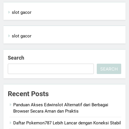
slot gacor
slot gacor
Search
SEARCH
Recent Posts
Panduan Akses Edwinslot Alternatif dari Berbagai
Browser Secara Aman dan Praktis
Daftar Pokemon787 Lebih Lancar dengan Koneksi Stabil