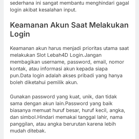
sederhana ini sangat membantu menghindari gagal
login akibat kesalahan input.
Keamanan Akun Saat Melakukan
Login
Keamanan akun harus menjadi prioritas utama saat
melakukan Slot Lebah4D Login.Jangan
membagikan username, password, email, nomor
kontak, atau informasi akun kepada siapa
pun.Data login adalah akses pribadi yang hanya
boleh diketahui pemilik akun.
Gunakan password yang kuat, unik, dan tidak
sama dengan akun lain.Password yang baik
biasanya memuat huruf besar, huruf kecil, angka,
dan simbol.Hindari memakai tanggal lahir, nama
panggilan, atau angka berurutan karena lebih
mudah ditebak.