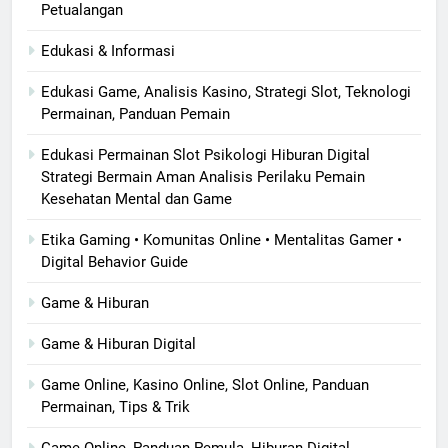
Petualangan
Edukasi & Informasi
Edukasi Game, Analisis Kasino, Strategi Slot, Teknologi
Permainan, Panduan Pemain
Edukasi Permainan Slot Psikologi Hiburan Digital
Strategi Bermain Aman Analisis Perilaku Pemain
Kesehatan Mental dan Game
Etika Gaming • Komunitas Online • Mentalitas Gamer •
Digital Behavior Guide
Game & Hiburan
Game & Hiburan Digital
Game Online, Kasino Online, Slot Online, Panduan
Permainan, Tips & Trik
Game Online, Panduan Pemula, Hiburan Digital