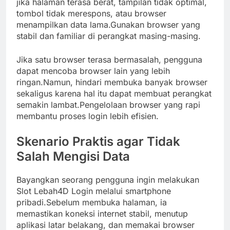
jika halaman terasa berat, tampilan tidak optimal,
tombol tidak merespons, atau browser
menampilkan data lama.Gunakan browser yang
stabil dan familiar di perangkat masing-masing.
Jika satu browser terasa bermasalah, pengguna
dapat mencoba browser lain yang lebih
ringan.Namun, hindari membuka banyak browser
sekaligus karena hal itu dapat membuat perangkat
semakin lambat.Pengelolaan browser yang rapi
membantu proses login lebih efisien.
Skenario Praktis agar Tidak
Salah Mengisi Data
Bayangkan seorang pengguna ingin melakukan
Slot Lebah4D Login melalui smartphone
pribadi.Sebelum membuka halaman, ia
memastikan koneksi internet stabil, menutup
aplikasi latar belakang, dan memakai browser