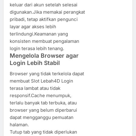
keluar dari akun setelah selesai
digunakan.Jika memakai perangkat
pribadi, tetap aktifkan pengunci
layar agar akses lebih
terlindungi.Keamanan yang
konsisten membuat pengalaman
login terasa lebih tenang.
Mengelola Browser agar
Login Lebih Stabil
Browser yang tidak terkelola dapat
membuat Slot Lebah4D Login
terasa lambat atau tidak
responsif.Cache menumpuk,
terlalu banyak tab terbuka, atau
browser yang belum diperbarui
dapat mengganggu pemuatan
halaman.
Tutup tab yang tidak diperlukan