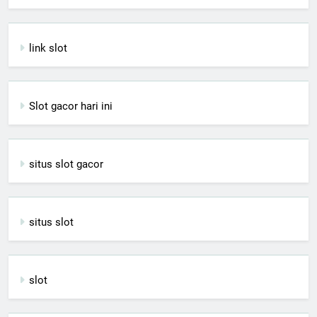
link slot
Slot gacor hari ini
situs slot gacor
situs slot
slot