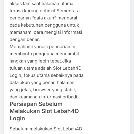
akses lain saat halaman utama
terasa kurang optimal.Sementara
pencarian “data akun” mengarah
pada kebutuhan pengguna untuk
memahami cara mengisi informasi
dengan benar.
Memahami variasi pencarian ini
membantu pengguna mengambil
langkah yang lebih tepat.Jika
tujuan utama adalah Slot Lebah4D
Login, fokus utama sebaiknya pada
data akun yang benar, halaman
yang jelas, browser yang stabil,
dan keamanan informasi pribadi.
Persiapan Sebelum
Melakukan Slot Lebah4D
Login
Sebelum melakukan Slot Lebah4D