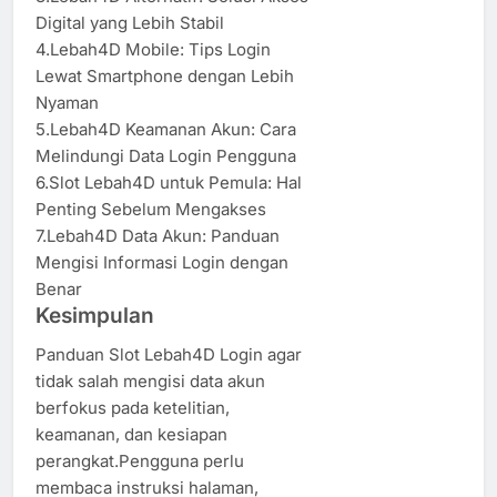
Digital yang Lebih Stabil
4.Lebah4D Mobile: Tips Login
Lewat Smartphone dengan Lebih
Nyaman
5.Lebah4D Keamanan Akun: Cara
Melindungi Data Login Pengguna
6.Slot Lebah4D untuk Pemula: Hal
Penting Sebelum Mengakses
7.Lebah4D Data Akun: Panduan
Mengisi Informasi Login dengan
Benar
Kesimpulan
Panduan Slot Lebah4D Login agar
tidak salah mengisi data akun
berfokus pada ketelitian,
keamanan, dan kesiapan
perangkat.Pengguna perlu
membaca instruksi halaman,