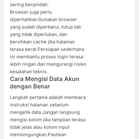
sering berpindah.
Browser juga perlu
diperhatikan.Gunakan browser
yang sudah diperbarui, tutup tab
yang tidak diperlukan, dan
bersihkan cache jika halaman
terasa berat.Persiapan sederhana
ini membantu proses login terasa
lebih ringan dan mengurangi risiko
kesalahan teknis.
Cara Mengisi Data Akun
dengan Benar
Langkah pertama adalah membaca
instruksi halaman sebelum
mengetik data.Jangan langsung
mengisi kolom jika tampilan terasa
tidak jelas atau kolom input
membingungkan.Pastikan