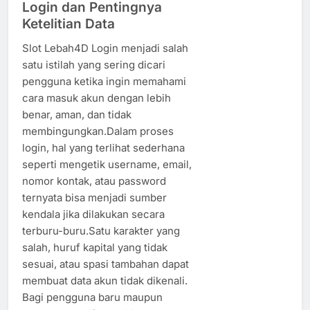
Login dan Pentingnya
Ketelitian Data
Slot Lebah4D Login menjadi salah
satu istilah yang sering dicari
pengguna ketika ingin memahami
cara masuk akun dengan lebih
benar, aman, dan tidak
membingungkan.Dalam proses
login, hal yang terlihat sederhana
seperti mengetik username, email,
nomor kontak, atau password
ternyata bisa menjadi sumber
kendala jika dilakukan secara
terburu-buru.Satu karakter yang
salah, huruf kapital yang tidak
sesuai, atau spasi tambahan dapat
membuat data akun tidak dikenali.
Bagi pengguna baru maupun