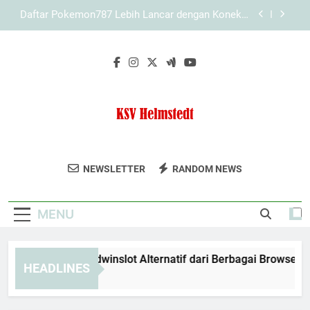
Skip
Panduan Aman Mengakses Kaya787 Link
to
Alternatif di Smartphone
content
Tips Aman Mengelola Akun saat Menggunakan
LAE138 Link Alternatif
Panduan Akses Edwinslot Alternatif dari Berbagai
Browser Secara Aman dan Praktis
Daftar Pokemon787 Lebih Lancar dengan Koneksi
Stabil
Panduan Aman Mengakses Kaya787 Link
Alternatif di Smartphone
KSV Helmstedt
Bergabunglah Dengan Klub Sepak Bola
Tips Aman Mengelola Akun saat Menggunakan
NEWSLETTER
RANDOM NEWS
LAE138 Link Alternatif
Helmstedt Di KSV Helmstedt.
MENU
nduan Akses Edwinslot Alternatif dari Berbagai Browser Seca
HEADLINES
Months Ago