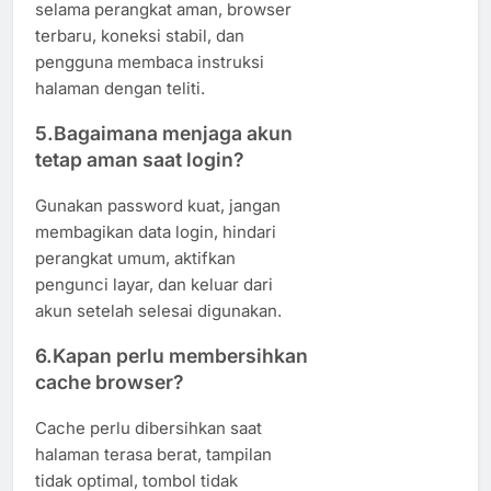
selama perangkat aman, browser
terbaru, koneksi stabil, dan
pengguna membaca instruksi
halaman dengan teliti.
5.Bagaimana menjaga akun
tetap aman saat login?
Gunakan password kuat, jangan
membagikan data login, hindari
perangkat umum, aktifkan
pengunci layar, dan keluar dari
akun setelah selesai digunakan.
6.Kapan perlu membersihkan
cache browser?
Cache perlu dibersihkan saat
halaman terasa berat, tampilan
tidak optimal, tombol tidak