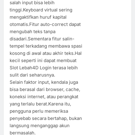
salah input bisa lebih
tinggi.Keyboard virtual sering
mengaktifkan huruf kapital
otomatis.Fitur auto-correct dapat
mengubah teks tanpa
disadari.Sementara fitur salin-
tempel terkadang membawa spasi
kosong di awal atau akhir teks.Hal
kecil seperti ini dapat membuat
Slot Lebah4D Login terasa lebih
sulit dari seharusnya.
Selain faktor input, kendala juga
bisa berasal dari browser, cache,
koneksi internet, atau perangkat
yang terlalu berat.Karena itu,
pengguna perlu memeriksa
penyebab secara bertahap, bukan
langsung menganggap akun
bermasalah.