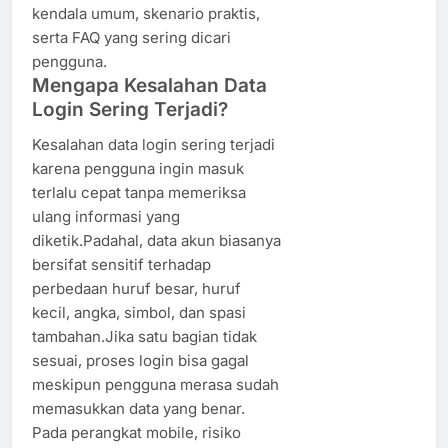
kendala umum, skenario praktis,
serta FAQ yang sering dicari
pengguna.
Mengapa Kesalahan Data
Login Sering Terjadi?
Kesalahan data login sering terjadi
karena pengguna ingin masuk
terlalu cepat tanpa memeriksa
ulang informasi yang
diketik.Padahal, data akun biasanya
bersifat sensitif terhadap
perbedaan huruf besar, huruf
kecil, angka, simbol, dan spasi
tambahan.Jika satu bagian tidak
sesuai, proses login bisa gagal
meskipun pengguna merasa sudah
memasukkan data yang benar.
Pada perangkat mobile, risiko