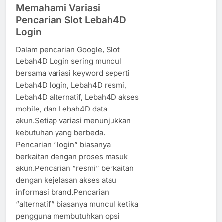
Memahami Variasi
Pencarian Slot Lebah4D
Login
Dalam pencarian Google, Slot
Lebah4D Login sering muncul
bersama variasi keyword seperti
Lebah4D login, Lebah4D resmi,
Lebah4D alternatif, Lebah4D akses
mobile, dan Lebah4D data
akun.Setiap variasi menunjukkan
kebutuhan yang berbeda.
Pencarian “login” biasanya
berkaitan dengan proses masuk
akun.Pencarian “resmi” berkaitan
dengan kejelasan akses atau
informasi brand.Pencarian
“alternatif” biasanya muncul ketika
pengguna membutuhkan opsi