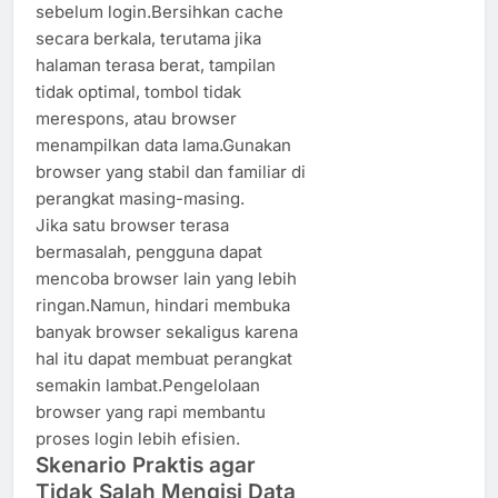
sebelum login.Bersihkan cache
secara berkala, terutama jika
halaman terasa berat, tampilan
tidak optimal, tombol tidak
merespons, atau browser
menampilkan data lama.Gunakan
browser yang stabil dan familiar di
perangkat masing-masing.
Jika satu browser terasa
bermasalah, pengguna dapat
mencoba browser lain yang lebih
ringan.Namun, hindari membuka
banyak browser sekaligus karena
hal itu dapat membuat perangkat
semakin lambat.Pengelolaan
browser yang rapi membantu
proses login lebih efisien.
Skenario Praktis agar
Tidak Salah Mengisi Data