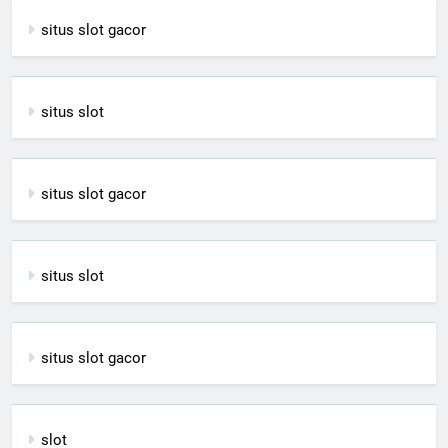
situs slot gacor
situs slot
situs slot gacor
situs slot
situs slot gacor
slot