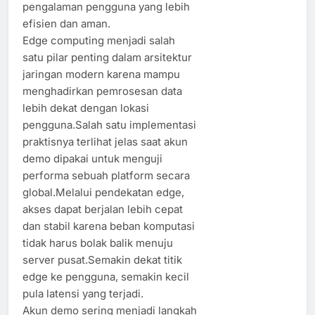
pengalaman pengguna yang lebih
efisien dan aman.
Edge computing menjadi salah
satu pilar penting dalam arsitektur
jaringan modern karena mampu
menghadirkan pemrosesan data
lebih dekat dengan lokasi
pengguna.Salah satu implementasi
praktisnya terlihat jelas saat akun
demo dipakai untuk menguji
performa sebuah platform secara
global.Melalui pendekatan edge,
akses dapat berjalan lebih cepat
dan stabil karena beban komputasi
tidak harus bolak balik menuju
server pusat.Semakin dekat titik
edge ke pengguna, semakin kecil
pula latensi yang terjadi.
Akun demo sering menjadi langkah