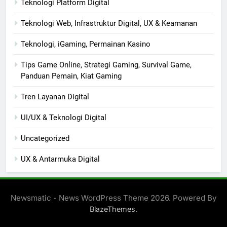
Teknologi Platform Digital
Teknologi Web, Infrastruktur Digital, UX & Keamanan
Teknologi, iGaming, Permainan Kasino
Tips Game Online, Strategi Gaming, Survival Game,
Panduan Pemain, Kiat Gaming
Tren Layanan Digital
UI/UX & Teknologi Digital
Uncategorized
UX & Antarmuka Digital
Newsmatic - News WordPress Theme 2026. Powered By
.
BlazeThemes