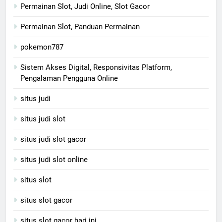
Permainan Slot, Judi Online, Slot Gacor
Permainan Slot, Panduan Permainan
pokemon787
Sistem Akses Digital, Responsivitas Platform,
Pengalaman Pengguna Online
situs judi
situs judi slot
situs judi slot gacor
situs judi slot online
situs slot
situs slot gacor
situs slot gacor hari ini