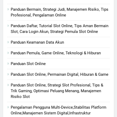
Panduan Bermain, Strategi Judi, Manajemen Risiko, Tips
Profesional, Pengalaman Online
Panduan Daftar, Tutorial Slot Online, Tips Aman Bermain
Slot, Cara Login Akun, Strategi Pemula Slot Online
Panduan Keamanan Data Akun
Panduan Pemula, Game Online, Teknologi & Hiburan
Panduan Slot Online
Panduan Slot Online, Permainan Digital, Hiburan & Game
Panduan Slot Online, Strategi Slot Profesional, Tips &
Trik Gaming, Optimasi Peluang Menang, Manajemen
Risiko Slot
Pengalaman Pengguna Multi-Device,Stabilitas Platform
Online,Manajemen Sistem Digital,Infrastruktur