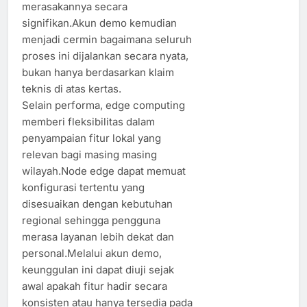
merasakannya secara
signifikan.Akun demo kemudian
menjadi cermin bagaimana seluruh
proses ini dijalankan secara nyata,
bukan hanya berdasarkan klaim
teknis di atas kertas.
Selain performa, edge computing
memberi fleksibilitas dalam
penyampaian fitur lokal yang
relevan bagi masing masing
wilayah.Node edge dapat memuat
konfigurasi tertentu yang
disesuaikan dengan kebutuhan
regional sehingga pengguna
merasa layanan lebih dekat dan
personal.Melalui akun demo,
keunggulan ini dapat diuji sejak
awal apakah fitur hadir secara
konsisten atau hanya tersedia pada