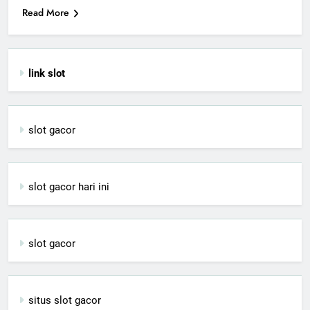
Read More
link slot
slot gacor
slot gacor hari ini
slot gacor
situs slot gacor