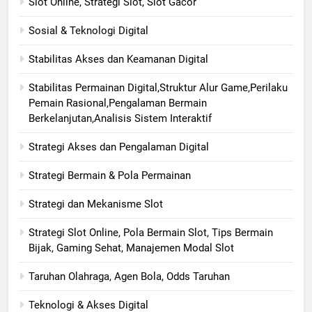
Slot Online, Strategi Slot, Slot Gacor
Sosial & Teknologi Digital
Stabilitas Akses dan Keamanan Digital
Stabilitas Permainan Digital,Struktur Alur Game,Perilaku
Pemain Rasional,Pengalaman Bermain
Berkelanjutan,Analisis Sistem Interaktif
Strategi Akses dan Pengalaman Digital
Strategi Bermain & Pola Permainan
Strategi dan Mekanisme Slot
Strategi Slot Online, Pola Bermain Slot, Tips Bermain
Bijak, Gaming Sehat, Manajemen Modal Slot
Taruhan Olahraga, Agen Bola, Odds Taruhan
Teknologi & Akses Digital