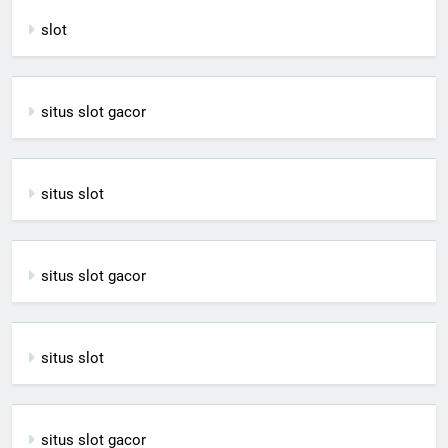
slot
situs slot gacor
situs slot
situs slot gacor
situs slot
situs slot gacor