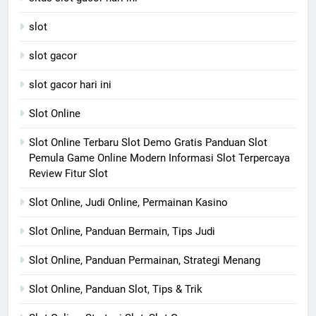
slot
slot gacor
slot gacor hari ini
Slot Online
Slot Online Terbaru Slot Demo Gratis Panduan Slot
Pemula Game Online Modern Informasi Slot Terpercaya
Review Fitur Slot
Slot Online, Judi Online, Permainan Kasino
Slot Online, Panduan Bermain, Tips Judi
Slot Online, Panduan Permainan, Strategi Menang
Slot Online, Panduan Slot, Tips & Trik