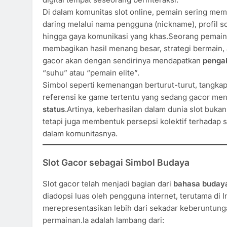
Di dalam komunitas slot online, pemain sering me
daring melalui nama pengguna (nickname), profil sos
hingga gaya komunikasi yang khas.Seorang pemain 
membagikan hasil menang besar, strategi bermain, 
gacor akan dengan sendirinya mendapatkan
pengak
“suhu” atau “pemain elite”.
Simbol seperti kemenangan berturut-turut, tangkapa
referensi ke game tertentu yang sedang gacor men
status
.Artinya, keberhasilan dalam dunia slot buka
tetapi juga membentuk persepsi kolektif terhadap s
dalam komunitasnya.
Slot Gacor sebagai Simbol Budaya
Slot gacor telah menjadi bagian dari
bahasa budaya 
diadopsi luas oleh pengguna internet, terutama di I
merepresentasikan lebih dari sekadar keberuntun
permainan.Ia adalah lambang dari: