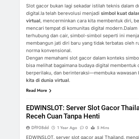
Slot gacor bukan lagi sekadar istilah teknis dalam 
digital.Ia telah berevolusi menjadi
simbol kuat dala
virtual
, mencerminkan cara kita membentuk diri, be
mencari tempat di komunitas digital modern.Dalam
terhubung dan cair, simbol-simbol seperti ini menj
membangun jati diri baru yang tidak terbatas oleh 
norma konvensional.
Dengan memahami slot gacor dalam konteks simbolik
bisa melihat bagaimana budaya digital membentuk c
berperilaku, dan berinteraksi—membuka wawasan 
kita di dunia virtual
.
Read More
EDWINSLOT: Server Slot Gacor Thail
Receh Cuan Tanpa Henti
Df908dd
1 Year Ago
0
5 Mins
EDWINSLOT, server slot gacor asal Thailand, meng