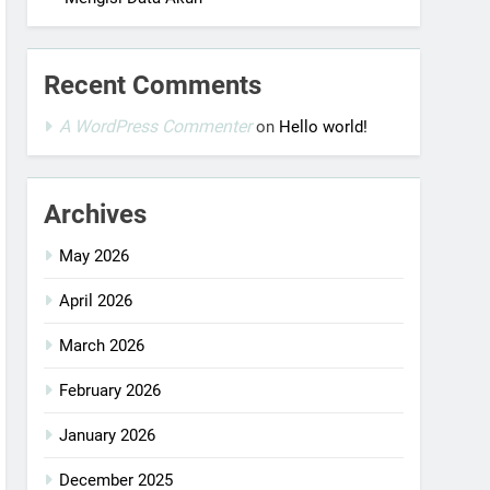
Recent Comments
A WordPress Commenter
on
Hello world!
Archives
May 2026
April 2026
March 2026
February 2026
January 2026
December 2025