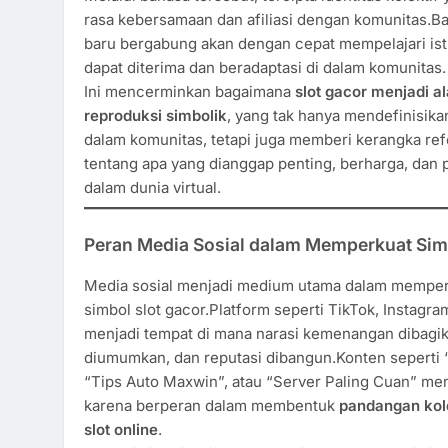
rasa kebersamaan dan afiliasi dengan komunitas.B
baru bergabung akan dengan cepat mempelajari istil
dapat diterima dan beradaptasi di dalam komunitas.
Ini mencerminkan bagaimana
slot gacor menjadi 
reproduksi simbolik
, yang tak hanya mendefinisik
dalam komunitas, tetapi juga memberi kerangka re
tentang apa yang dianggap penting, berharga, dan
dalam dunia virtual.
Peran Media Sosial dalam Memperkuat Sim
Media sosial menjadi medium utama dalam memperl
simbol slot gacor.Platform seperti TikTok, Instagr
menjadi tempat di mana narasi kemenangan dibagika
diumumkan, dan reputasi dibangun.Konten seperti “
“Tips Auto Maxwin”, atau “Server Paling Cuan” men
karena berperan dalam membentuk
pandangan kole
slot online
.