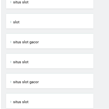
situs slot
slot
situs slot gacor
situs slot
situs slot gacor
situs slot