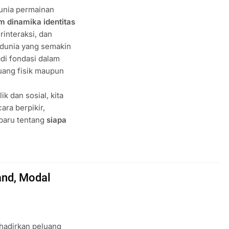
dunia permainan
m dinamika identitas
rinteraksi, dan
 dunia yang semakin
adi fondasi dalam
ruang fisik maupun
 dan sosial, kita
ara berpikir,
baru tentang
siapa
and, Modal
hadirkan peluang