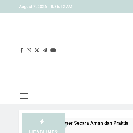
Skip
August 7, 2026
8:36:53 AM
to
content
KSV
Bergabung
 dari Berbagai Browser Secara Aman dan Praktis
Daftar
3 Months
HEADLINES