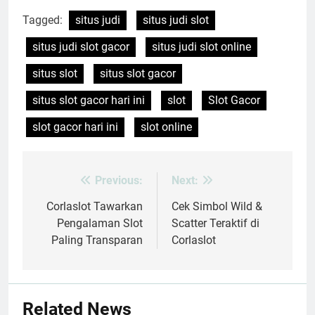
Tagged:
situs judi
situs judi slot
situs judi slot gacor
situs judi slot online
situs slot
situs slot gacor
situs slot gacor hari ini
slot
Slot Gacor
slot gacor hari ini
slot online
Previous:
Next:
Post
navigation
Corlaslot Tawarkan
Cek Simbol Wild &
Pengalaman Slot
Scatter Teraktif di
Paling Transparan
Corlaslot
Related News