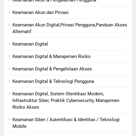
Keamanan Akun dan Privasi
Keamanan Akun Digital,Privasi Pengguna,Panduan Akses
Alternatif
Keamanan Digital
Keamanan Digital & Manajemen Risiko
Keamanan Digital & Pengelolaan Akses
Keamanan Digital & Teknologi Pengguna
Keamanan Digital, Sistem Otentikasi Modern,
Infrastruktur Siber, Praktik Cybersecurity, Manajemen
Risiko Akses
Keamanan Siber / Autentikasi & Identitas / Teknologi
Mobile