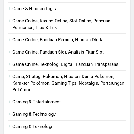
Game & Hiburan Digital
Game Online, Kasino Online, Slot Online, Panduan
Permainan, Tips & Trik
Game Online, Panduan Pemula, Hiburan Digital
Game Online, Panduan Slot, Analisis Fitur Slot
Game Online, Teknologi Digital, Panduan Transparansi
Game, Strategi Pokémon, Hiburan, Dunia Pokémon,
Karakter Pokémon, Gaming Tips, Nostalgia, Pertarungan
Pokémon
Gaming & Entertainment
Gaming & Technology
Gaming & Teknologi