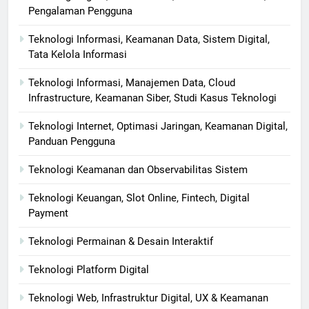
Pengalaman Pengguna
Teknologi Informasi, Keamanan Data, Sistem Digital,
Tata Kelola Informasi
Teknologi Informasi, Manajemen Data, Cloud
Infrastructure, Keamanan Siber, Studi Kasus Teknologi
Teknologi Internet, Optimasi Jaringan, Keamanan Digital,
Panduan Pengguna
Teknologi Keamanan dan Observabilitas Sistem
Teknologi Keuangan, Slot Online, Fintech, Digital
Payment
Teknologi Permainan & Desain Interaktif
Teknologi Platform Digital
Teknologi Web, Infrastruktur Digital, UX & Keamanan