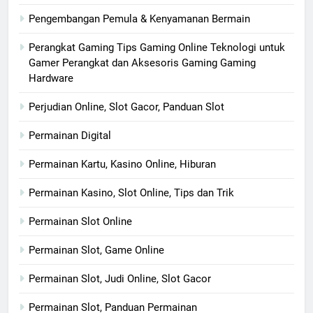
Pengembangan Pemula & Kenyamanan Bermain
Perangkat Gaming Tips Gaming Online Teknologi untuk
Gamer Perangkat dan Aksesoris Gaming Gaming
Hardware
Perjudian Online, Slot Gacor, Panduan Slot
Permainan Digital
Permainan Kartu, Kasino Online, Hiburan
Permainan Kasino, Slot Online, Tips dan Trik
Permainan Slot Online
Permainan Slot, Game Online
Permainan Slot, Judi Online, Slot Gacor
Permainan Slot, Panduan Permainan