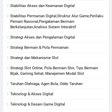
Stabilitas Akses dan Keamanan Digital
Stabilitas Permainan Digital,Struktur Alur Game,Perilaku
Pemain Rasional,Pengalaman Bermain
Berkelanjutan,Analisis Sistem Interaktif
Strategi Akses dan Pengalaman Digital
Strategi Bermain & Pola Permainan
Strategi dan Mekanisme Slot
Strategi Slot Online, Pola Bermain Slot, Tips Bermain
Bijak, Gaming Sehat, Manajemen Modal Slot
Taruhan Olahraga, Agen Bola, Odds Taruhan
Teknologi & Akses Digital
Teknologi & Desain Game Digital