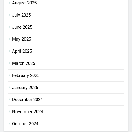
August 2025
July 2025
June 2025
May 2025
April 2025
March 2025
February 2025
January 2025
December 2024
November 2024
October 2024