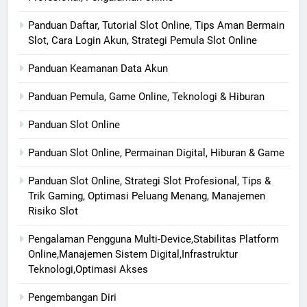
Panduan Daftar, Tutorial Slot Online, Tips Aman Bermain
Slot, Cara Login Akun, Strategi Pemula Slot Online
Panduan Keamanan Data Akun
Panduan Pemula, Game Online, Teknologi & Hiburan
Panduan Slot Online
Panduan Slot Online, Permainan Digital, Hiburan & Game
Panduan Slot Online, Strategi Slot Profesional, Tips &
Trik Gaming, Optimasi Peluang Menang, Manajemen
Risiko Slot
Pengalaman Pengguna Multi-Device,Stabilitas Platform
Online,Manajemen Sistem Digital,Infrastruktur
Teknologi,Optimasi Akses
Pengembangan Diri