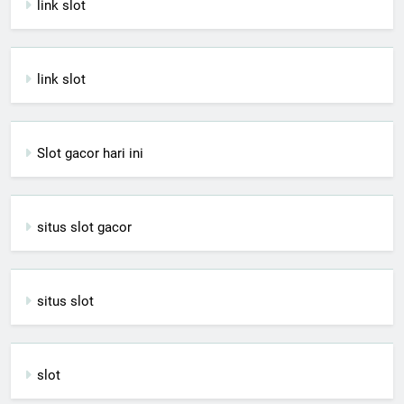
link slot
link slot
Slot gacor hari ini
situs slot gacor
situs slot
slot