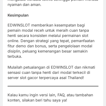
nyaman dan aman.
Kesimpulan
EDWINSLOT memberikan kesempatan bagi
pemain modal receh untuk meraih cuan tanpa
henti secara konsisten melalui permainan slot
online. Dengan strategi yang tepat, pemanfaatan
fitur demo dan bonus, serta pengelolaan modal
disiplin, peluang kemenangan besar semakin
terbuka.
Mulailah petualangan di EDWINSLOT dan nikmati
sensasi cuan tanpa henti dari modal terkecil di
server slot gacor terpercaya asal Thailand!
Kalau kamu ingin versi lain, FAQ, atau tambahan
konten, silakan beri tahu saya ya!