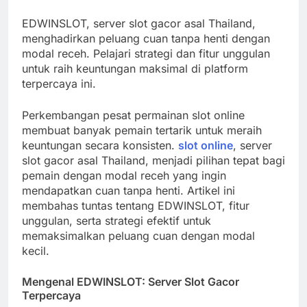
EDWINSLOT, server slot gacor asal Thailand,
menghadirkan peluang cuan tanpa henti dengan
modal receh. Pelajari strategi dan fitur unggulan
untuk raih keuntungan maksimal di platform
terpercaya ini.
Perkembangan pesat permainan slot online
membuat banyak pemain tertarik untuk meraih
keuntungan secara konsisten.
slot online
, server
slot gacor asal Thailand, menjadi pilihan tepat bagi
pemain dengan modal receh yang ingin
mendapatkan cuan tanpa henti. Artikel ini
membahas tuntas tentang EDWINSLOT, fitur
unggulan, serta strategi efektif untuk
memaksimalkan peluang cuan dengan modal
kecil.
Mengenal EDWINSLOT: Server Slot Gacor
Terpercaya