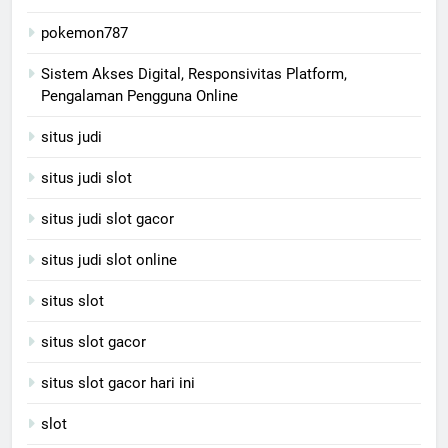
pokemon787
Sistem Akses Digital, Responsivitas Platform,
Pengalaman Pengguna Online
situs judi
situs judi slot
situs judi slot gacor
situs judi slot online
situs slot
situs slot gacor
situs slot gacor hari ini
slot