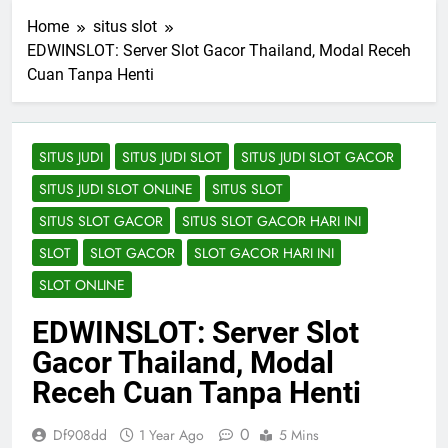
Home
situs slot
EDWINSLOT: Server Slot Gacor Thailand, Modal Receh
Cuan Tanpa Henti
SITUS JUDI
SITUS JUDI SLOT
SITUS JUDI SLOT GACOR
SITUS JUDI SLOT ONLINE
SITUS SLOT
SITUS SLOT GACOR
SITUS SLOT GACOR HARI INI
SLOT
SLOT GACOR
SLOT GACOR HARI INI
SLOT ONLINE
EDWINSLOT: Server Slot
Gacor Thailand, Modal
Receh Cuan Tanpa Henti
0
Df908dd
1 Year Ago
5 Mins