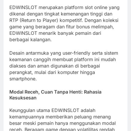
EDWINSLOT merupakan platform slot online yang
dikenal dengan tingkat kemenangan tinggi dan
RTP (Return to Player) kompetitif. Dengan koleksi
game yang beragam dan fitur bonus melimpah,
EDWINSLOT menarik banyak pemain dari
berbagai kalangan.
Desain antarmuka yang user-friendly serta sistem
keamanan canggih membuat platform ini mudah
diakses dan aman digunakan di berbagai
perangkat, mulai dari komputer hingga
smartphone.
Modal Receh, Cuan Tanpa Henti: Rahasia
Kesuksesan
Keunggulan utama EDWINSLOT adalah
kemampuannya memberikan peluang menang
besar meski pemain hanya menggunakan modal
receh. Beragam game dengan volatilitas rendah