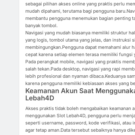
sebagai pilihan akses online yang praktis perlu mem
mudah dipahami, terutama bagi pengguna baru.Navi
membantu pengguna menemukan bagian penting t
banyak tombol.
Navigasi yang mudah biasanya memiliki struktur ha
yang logis, tombol utama yang jelas, dan instruksi s
membingungkan.Pengguna dapat memahami alur ha
cepat karena setiap elemen terasa memiliki fungsi y
Pada perangkat mobile, navigasi yang praktis mem
salah tekan.Pada desktop, navigasi yang rapi memb
lebih profesional dan nyaman dibaca.Keduanya sa
karena pengguna memiliki kebiasaan akses yang b
Keamanan Akun Saat Menggunaka
Lebah4D
Akses praktis tidak boleh mengabaikan keamanan a
menggunakan Slot Lebah4D, pengguna perlu menjag
seperti username, password, kode verifikasi, atau 
agar tetap aman.Data tersebut sebaiknya hanya dike