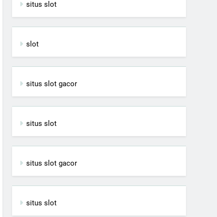
situs slot
slot
situs slot gacor
situs slot
situs slot gacor
situs slot