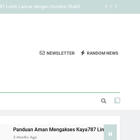
7 Lebih Lancar dengan Koneksi Stabil
ya787 Link Alternatif di Smartphone
t Menggunakan LAE138 Link Alternatif
bagai Browser Secara Aman dan Praktis
NEWSLETTER
RANDOM NEWS
7 Lebih Lancar dengan Koneksi Stabil
ya787 Link Alternatif di Smartphone
t Menggunakan LAE138 Link Alternatif
an Aman Mengakses Kaya787 Link Alternatif di Smartphone
s Ago