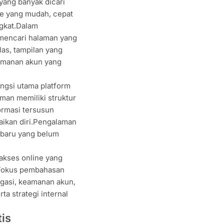
yang banyak dicari
e yang mudah, cepat
ngkat.Dalam
 mencari halaman yang
as, tampilan yang
eamanan akun yang
ngsi utama platform
man memiliki struktur
ormasi tersusun
ikan diri.Pengalaman
a baru yang belum
 akses online yang
.Fokus pembahasan
igasi, keamanan akun,
a strategi internal
is