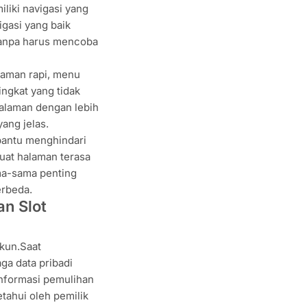
iliki navigasi yang
gasi yang baik
anpa harus mencoba
laman rapi, menu
ingkat yang tidak
laman dengan lebih
ang jelas.
bantu menghindari
uat halaman terasa
ma-sama penting
erbeda.
n Slot
kun.Saat
a data pribadi
informasi pemulihan
tahui oleh pemilik