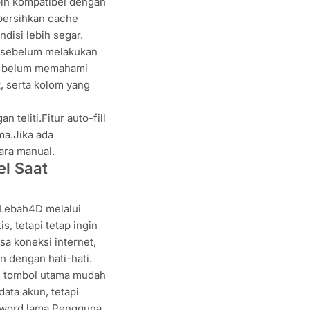
ebih kompatibel dengan
mbersihkan cache
isi lebih segar.
n sebelum melakukan
ka belum memahami
, serta kolom yang
teliti.Fitur auto-fill
ma.Jika ada
ara manual.
el Saat
Lebah4D melalui
, tetapi tetap ingin
 koneksi internet,
 dengan hati-hati.
pi, tombol utama mudah
ata akun, tetapi
ssword lama.Pengguna