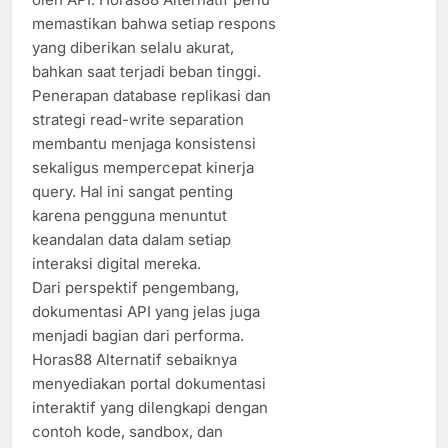
memastikan bahwa setiap respons
yang diberikan selalu akurat,
bahkan saat terjadi beban tinggi.
Penerapan database replikasi dan
strategi read-write separation
membantu menjaga konsistensi
sekaligus mempercepat kinerja
query. Hal ini sangat penting
karena pengguna menuntut
keandalan data dalam setiap
interaksi digital mereka.
Dari perspektif pengembang,
dokumentasi API yang jelas juga
menjadi bagian dari performa.
Horas88 Alternatif sebaiknya
menyediakan portal dokumentasi
interaktif yang dilengkapi dengan
contoh kode, sandbox, dan