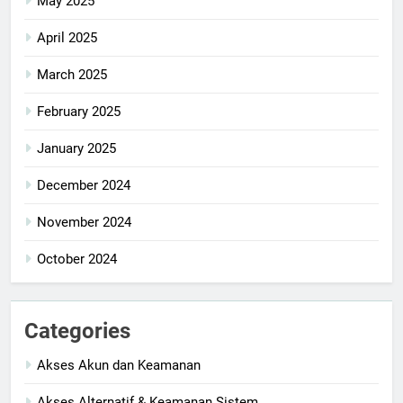
May 2025
April 2025
March 2025
February 2025
January 2025
December 2024
November 2024
October 2024
Categories
Akses Akun dan Keamanan
Akses Alternatif & Keamanan Sistem