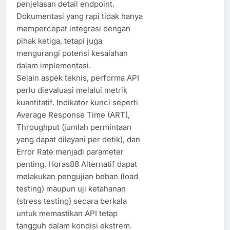
penjelasan detail endpoint.
Dokumentasi yang rapi tidak hanya
mempercepat integrasi dengan
pihak ketiga, tetapi juga
mengurangi potensi kesalahan
dalam implementasi.
Selain aspek teknis, performa API
perlu dievaluasi melalui metrik
kuantitatif. Indikator kunci seperti
Average Response Time (ART),
Throughput (jumlah permintaan
yang dapat dilayani per detik), dan
Error Rate menjadi parameter
penting. Horas88 Alternatif dapat
melakukan pengujian beban (load
testing) maupun uji ketahanan
(stress testing) secara berkala
untuk memastikan API tetap
tangguh dalam kondisi ekstrem.