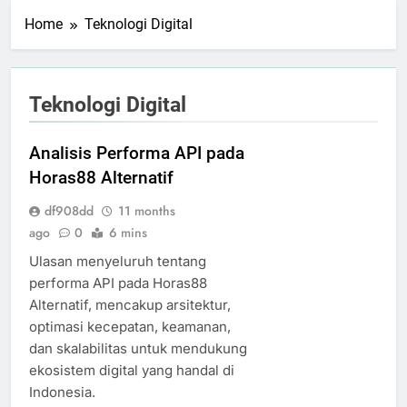
Home
Teknologi Digital
Teknologi Digital
Analisis Performa API pada
Horas88 Alternatif
df908dd
11 months
ago
0
6 mins
Ulasan menyeluruh tentang
performa API pada Horas88
Alternatif, mencakup arsitektur,
optimasi kecepatan, keamanan,
dan skalabilitas untuk mendukung
ekosistem digital yang handal di
Indonesia.