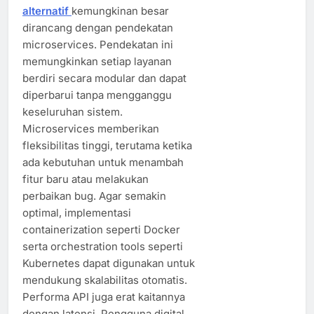
alternatif
kemungkinan besar
dirancang dengan pendekatan
microservices. Pendekatan ini
memungkinkan setiap layanan
berdiri secara modular dan dapat
diperbarui tanpa mengganggu
keseluruhan sistem.
Microservices memberikan
fleksibilitas tinggi, terutama ketika
ada kebutuhan untuk menambah
fitur baru atau melakukan
perbaikan bug. Agar semakin
optimal, implementasi
containerization seperti Docker
serta orchestration tools seperti
Kubernetes dapat digunakan untuk
mendukung skalabilitas otomatis.
Performa API juga erat kaitannya
dengan latensi. Pengguna digital