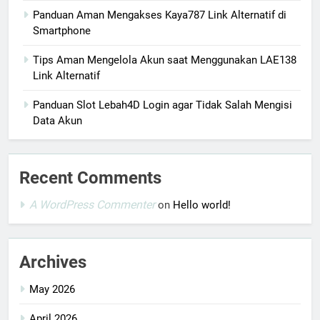
Panduan Aman Mengakses Kaya787 Link Alternatif di
Smartphone
Tips Aman Mengelola Akun saat Menggunakan LAE138
Link Alternatif
Panduan Slot Lebah4D Login agar Tidak Salah Mengisi
Data Akun
Recent Comments
A WordPress Commenter
on
Hello world!
Archives
May 2026
April 2026