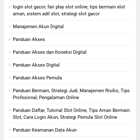
login slot gacor, fair play slot online, tips bermain slot
aman, sistem adil slot, strategi slot gacor
Manajemen Akun Digital
Panduan Akses
Panduan Akses dan Koneksi Digital
Panduan Akses Digital
Panduan Akses Pemula
Panduan Bermain, Strategi Judi, Manajemen Risiko, Tips
Profesional, Pengalaman Online
Panduan Daftar, Tutorial Slot Online, Tips Aman Bermain
Slot, Cara Login Akun, Strategi Pemula Slot Online
Panduan Keamanan Data Akun