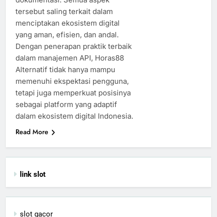
tersebut saling terkait dalam
menciptakan ekosistem digital
yang aman, efisien, dan andal.
Dengan penerapan praktik terbaik
dalam manajemen API, Horas88
Alternatif tidak hanya mampu
memenuhi ekspektasi pengguna,
tetapi juga memperkuat posisinya
sebagai platform yang adaptif
dalam ekosistem digital Indonesia.
Read More
link slot
slot gacor