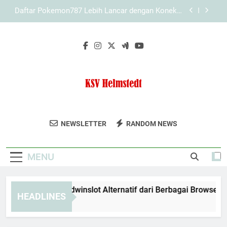
Skip
Panduan Aman Mengakses Kaya787 Link
to
Alternatif di Smartphone
content
Tips Aman Mengelola Akun saat Menggunakan
LAE138 Link Alternatif
Panduan Akses Edwinslot Alternatif dari Berbagai
Browser Secara Aman dan Praktis
Daftar Pokemon787 Lebih Lancar dengan Koneksi
Stabil
Panduan Aman Mengakses Kaya787 Link
Alternatif di Smartphone
KSV Helmstedt
Bergabunglah Dengan Klub Sepak Bola
Tips Aman Mengelola Akun saat Menggunakan
NEWSLETTER
RANDOM NEWS
LAE138 Link Alternatif
Helmstedt Di KSV Helmstedt.
MENU
nduan Akses Edwinslot Alternatif dari Berbagai Browser Sec
HEADLINES
Months Ago