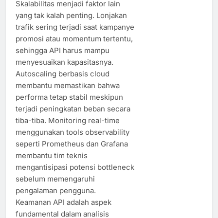
Skalabilitas menjadi faktor lain
yang tak kalah penting. Lonjakan
trafik sering terjadi saat kampanye
promosi atau momentum tertentu,
sehingga API harus mampu
menyesuaikan kapasitasnya.
Autoscaling berbasis cloud
membantu memastikan bahwa
performa tetap stabil meskipun
terjadi peningkatan beban secara
tiba-tiba. Monitoring real-time
menggunakan tools observability
seperti Prometheus dan Grafana
membantu tim teknis
mengantisipasi potensi bottleneck
sebelum memengaruhi
pengalaman pengguna.
Keamanan API adalah aspek
fundamental dalam analisis