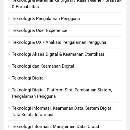
Teknologi & Matematika Digital / Kajian Game / Statistik
& Probabilitas
Teknologi & Pengalaman Pengguna
Teknologi & User Experience
Teknologi & UX / Analisis Pengalaman Pengguna
Teknologi Akses Digital & Keamanan Otentikasi
Teknologi dan Keamanan Digital
Teknologi Digital
Teknologi Digital, Platform Slot, Pembaruan Sistem,
Pengalaman Pengguna
Teknologi Informasi, Keamanan Data, Sistem Digital,
Tata Kelola Informasi
Teknologi Informasi, Manajemen Data, Cloud