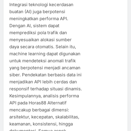
Integrasi teknologi kecerdasan
buatan (AI) juga berpotensi
meningkatkan performa API.
Dengan AI, sistem dapat
memprediksi pola trafik dan
menyesuaikan alokasi sumber
daya secara otomatis. Selain itu,
machine learning dapat digunakan
untuk mendeteksi anomali trafik
yang berpotensi menjadi ancaman
siber. Pendekatan berbasis data ini
menjadikan API lebih cerdas dan
responsif terhadap situasi dinamis.
Kesimpulannya, analisis performa
API pada Horas88 Alternatif
mencakup berbagai dimensi:
arsitektur, kecepatan, skalabilitas,
keamanan, konsistensi, hingga
dokumentasi. Semua aspek