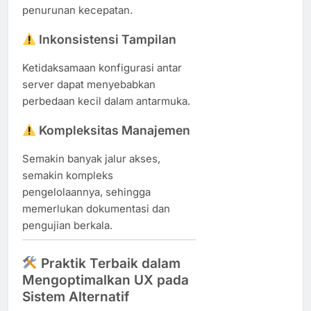
penurunan kecepatan.
Inkonsistensi Tampilan
Ketidaksamaan konfigurasi antar
server dapat menyebabkan
perbedaan kecil dalam antarmuka.
Kompleksitas Manajemen
Semakin banyak jalur akses,
semakin kompleks
pengelolaannya, sehingga
memerlukan dokumentasi dan
pengujian berkala.
Praktik Terbaik dalam
Mengoptimalkan UX pada
Sistem Alternatif