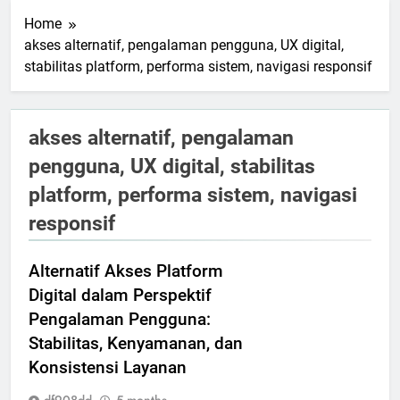
Home
akses alternatif, pengalaman pengguna, UX digital,
stabilitas platform, performa sistem, navigasi responsif
akses alternatif, pengalaman
pengguna, UX digital, stabilitas
platform, performa sistem, navigasi
responsif
Alternatif Akses Platform
Digital dalam Perspektif
Pengalaman Pengguna:
Stabilitas, Kenyamanan, dan
Konsistensi Layanan