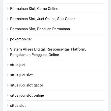
Permainan Slot, Game Online
Permainan Slot, Judi Online, Slot Gacor
Permainan Slot, Panduan Permainan
pokemon787
Sistem Akses Digital, Responsivitas Platform,
Pengalaman Pengguna Online
situs judi
situs judi slot
situs judi slot gacor
situs judi slot online
situs slot