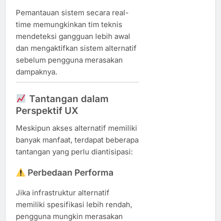
Pemantauan sistem secara real-
time memungkinkan tim teknis
mendeteksi gangguan lebih awal
dan mengaktifkan sistem alternatif
sebelum pengguna merasakan
dampaknya.
Tantangan dalam
Perspektif UX
Meskipun akses alternatif memiliki
banyak manfaat, terdapat beberapa
tantangan yang perlu diantisipasi:
Perbedaan Performa
Jika infrastruktur alternatif
memiliki spesifikasi lebih rendah,
pengguna mungkin merasakan