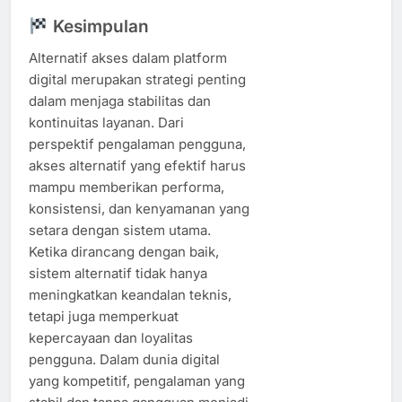
Kesimpulan
Alternatif akses dalam platform
digital merupakan strategi penting
dalam menjaga stabilitas dan
kontinuitas layanan. Dari
perspektif pengalaman pengguna,
akses alternatif yang efektif harus
mampu memberikan performa,
konsistensi, dan kenyamanan yang
setara dengan sistem utama.
Ketika dirancang dengan baik,
sistem alternatif tidak hanya
meningkatkan keandalan teknis,
tetapi juga memperkuat
kepercayaan dan loyalitas
pengguna. Dalam dunia digital
yang kompetitif, pengalaman yang