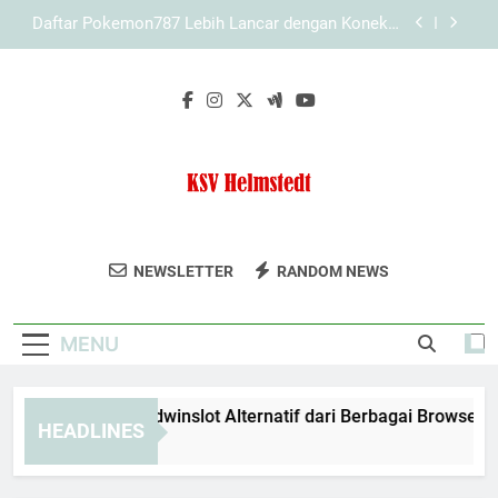
Skip
Panduan Aman Mengakses Kaya787 Link
to
Alternatif di Smartphone
content
Tips Aman Mengelola Akun saat Menggunakan
LAE138 Link Alternatif
Panduan Akses Edwinslot Alternatif dari Berbagai
Browser Secara Aman dan Praktis
Daftar Pokemon787 Lebih Lancar dengan Koneksi
Stabil
Panduan Aman Mengakses Kaya787 Link
Alternatif di Smartphone
KSV Helmstedt
Bergabunglah Dengan Klub Sepak Bola
Tips Aman Mengelola Akun saat Menggunakan
NEWSLETTER
RANDOM NEWS
LAE138 Link Alternatif
Helmstedt Di KSV Helmstedt.
MENU
nduan Akses Edwinslot Alternatif dari Berbagai Browser Sec
HEADLINES
Months Ago