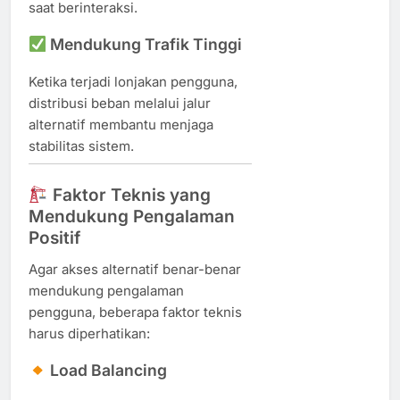
saat berinteraksi.
Mendukung Trafik Tinggi
Ketika terjadi lonjakan pengguna,
distribusi beban melalui jalur
alternatif membantu menjaga
stabilitas sistem.
Faktor Teknis yang
Mendukung Pengalaman
Positif
Agar akses alternatif benar-benar
mendukung pengalaman
pengguna, beberapa faktor teknis
harus diperhatikan:
Load Balancing