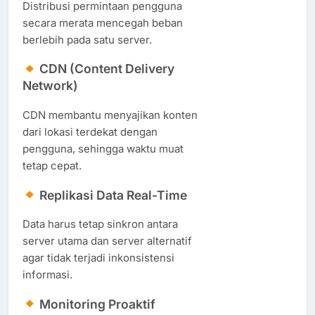
Distribusi permintaan pengguna
secara merata mencegah beban
berlebih pada satu server.
CDN (Content Delivery
Network)
CDN membantu menyajikan konten
dari lokasi terdekat dengan
pengguna, sehingga waktu muat
tetap cepat.
Replikasi Data Real-Time
Data harus tetap sinkron antara
server utama dan server alternatif
agar tidak terjadi inkonsistensi
informasi.
Monitoring Proaktif