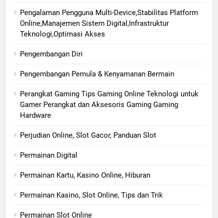
Pengalaman Pengguna Multi-Device,Stabilitas Platform
Online,Manajemen Sistem Digital,Infrastruktur
Teknologi,Optimasi Akses
Pengembangan Diri
Pengembangan Pemula & Kenyamanan Bermain
Perangkat Gaming Tips Gaming Online Teknologi untuk
Gamer Perangkat dan Aksesoris Gaming Gaming
Hardware
Perjudian Online, Slot Gacor, Panduan Slot
Permainan Digital
Permainan Kartu, Kasino Online, Hiburan
Permainan Kasino, Slot Online, Tips dan Trik
Permainan Slot Online