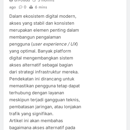
df908dd
5 months
ago
0
6 mins
Dalam ekosistem digital modern,
akses yang stabil dan konsisten
merupakan elemen penting dalam
membangun pengalaman
pengguna (
user experience / UX
)
yang optimal. Banyak platform
digital mengembangkan sistem
akses alternatif sebagai bagian
dari strategi infrastruktur mereka.
Pendekatan ini dirancang untuk
memastikan pengguna tetap dapat
terhubung dengan layanan
meskipun terjadi gangguan teknis,
pembatasan jaringan, atau lonjakan
trafik yang signifikan.
Artikel ini akan membahas
bagaimana akses alternatif pada