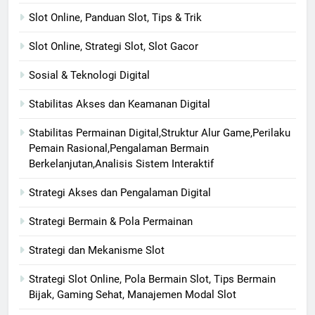
Slot Online, Panduan Slot, Tips & Trik
Slot Online, Strategi Slot, Slot Gacor
Sosial & Teknologi Digital
Stabilitas Akses dan Keamanan Digital
Stabilitas Permainan Digital,Struktur Alur Game,Perilaku
Pemain Rasional,Pengalaman Bermain
Berkelanjutan,Analisis Sistem Interaktif
Strategi Akses dan Pengalaman Digital
Strategi Bermain & Pola Permainan
Strategi dan Mekanisme Slot
Strategi Slot Online, Pola Bermain Slot, Tips Bermain
Bijak, Gaming Sehat, Manajemen Modal Slot