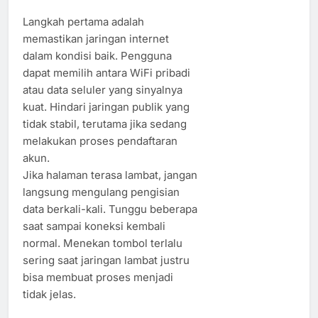
Langkah pertama adalah
memastikan jaringan internet
dalam kondisi baik. Pengguna
dapat memilih antara WiFi pribadi
atau data seluler yang sinyalnya
kuat. Hindari jaringan publik yang
tidak stabil, terutama jika sedang
melakukan proses pendaftaran
akun.
Jika halaman terasa lambat, jangan
langsung mengulang pengisian
data berkali-kali. Tunggu beberapa
saat sampai koneksi kembali
normal. Menekan tombol terlalu
sering saat jaringan lambat justru
bisa membuat proses menjadi
tidak jelas.