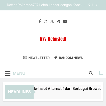
Skip
Panduan Aman Mengakses Kaya787 Link
to
Alternatif di Smartphone
content
Tips Aman Mengelola Akun saat Menggunakan
LAE138 Link Alternatif
Panduan Akses Edwinslot Alternatif dari Berbagai
Browser Secara Aman dan Praktis
Daftar Pokemon787 Lebih Lancar dengan Koneksi
Stabil
Panduan Aman Mengakses Kaya787 Link
Alternatif di Smartphone
KSV Helmstedt
Bergabunglah Dengan Klub Sepak Bola
Tips Aman Mengelola Akun saat Menggunakan
NEWSLETTER
RANDOM NEWS
LAE138 Link Alternatif
Helmstedt Di KSV Helmstedt.
MENU
nduan Akses Edwinslot Alternatif dari Berbagai Browser Seca
HEADLINES
Months Ago