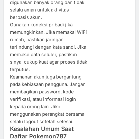
digunakan banyak orang dan tidak
selalu aman untuk aktivitas
berbasis akun.
Gunakan koneksi pribadi jika
memungkinkan. Jika memakai WiFi
rumah, pastikan jaringan
terlindungi dengan kata sandi. Jika
memakai data seluler, pastikan
sinyal cukup kuat agar proses tidak
terputus.
Keamanan akun juga bergantung
pada kebiasaan pengguna. Jangan
membagikan password, kode
verifikasi, atau informasi login
kepada orang lain. Jika
menggunakan perangkat bersama,
selalu logout setelah selesai.
Kesalahan Umum Saat
Daftar Pokemon787