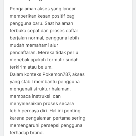
Pengalaman akses yang lancar
memberikan kesan positif bagi
pengguna baru. Saat halaman
terbuka cepat dan proses daftar
berjalan normal, pengguna lebih
mudah memahami alur
pendaftaran. Mereka tidak perlu
menebak apakah formulir sudah
terkirim atau belum.
Dalam konteks Pokemon787, akses
yang stabil membantu pengguna
mengenali struktur halaman,
membaca instruksi, dan
menyelesaikan proses secara
lebih percaya diri. Hal ini penting
karena pengalaman pertama sering
memengaruhi persepsi pengguna
terhadap brand.