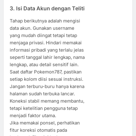
3. Isi Data Akun dengan Teliti
Tahap berikutnya adalah mengisi
data akun. Gunakan username
yang mudah diingat tetapi tetap
menjaga privasi. Hindari memakai
informasi pribadi yang terlalu jelas
seperti tanggal lahir lengkap, nama
lengkap, atau detail sensitif lain.
Saat daftar Pokemon787, pastikan
setiap kolom diisi sesuai instruksi.
Jangan terburu-buru hanya karena
halaman sudah terbuka lancar.
Koneksi stabil memang membantu,
tetapi ketelitian pengguna tetap
menjadi faktor utama.
Jika memakai ponsel, perhatikan
fitur koreksi otomatis pada