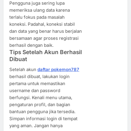
Pengguna juga sering lupa
memeriksa ulang data karena
terlalu fokus pada masalah
koneksi. Padahal, koneksi stabil
dan data yang benar harus berjalan
bersamaan agar proses registrasi
berhasil dengan baik.
Tips Setelah Akun Berhasil
Dibuat
Setelah akun
daftar pokemon787
berhasil dibuat, lakukan login
pertama untuk memastikan
username dan password
berfungsi. Kenali menu utama,
pengaturan profil, dan bagian
bantuan pengguna jika tersedia.
Simpan informasi login di tempat
yang aman. Jangan hanya