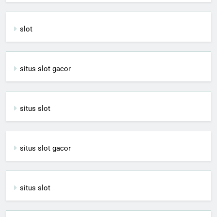
slot
situs slot gacor
situs slot
situs slot gacor
situs slot