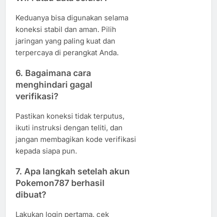
Keduanya bisa digunakan selama
koneksi stabil dan aman. Pilih
jaringan yang paling kuat dan
terpercaya di perangkat Anda.
6. Bagaimana cara
menghindari gagal
verifikasi?
Pastikan koneksi tidak terputus,
ikuti instruksi dengan teliti, dan
jangan membagikan kode verifikasi
kepada siapa pun.
7. Apa langkah setelah akun
Pokemon787 berhasil
dibuat?
Lakukan login pertama, cek