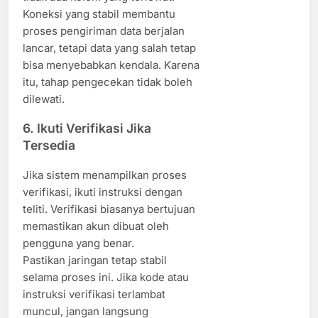
Koneksi yang stabil membantu
proses pengiriman data berjalan
lancar, tetapi data yang salah tetap
bisa menyebabkan kendala. Karena
itu, tahap pengecekan tidak boleh
dilewati.
6. Ikuti Verifikasi Jika
Tersedia
Jika sistem menampilkan proses
verifikasi, ikuti instruksi dengan
teliti. Verifikasi biasanya bertujuan
memastikan akun dibuat oleh
pengguna yang benar.
Pastikan jaringan tetap stabil
selama proses ini. Jika kode atau
instruksi verifikasi terlambat
muncul, jangan langsung