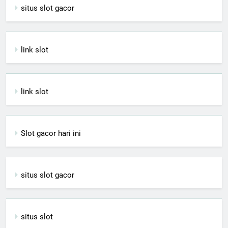
situs slot gacor
link slot
link slot
Slot gacor hari ini
situs slot gacor
situs slot