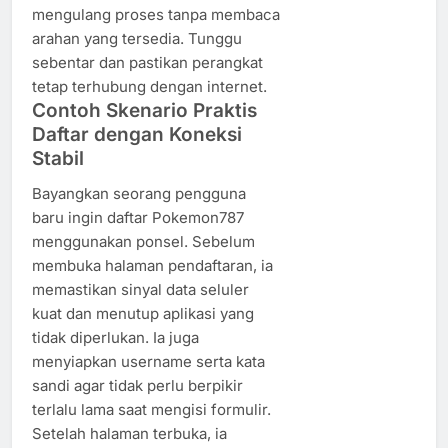
mengulang proses tanpa membaca
arahan yang tersedia. Tunggu
sebentar dan pastikan perangkat
tetap terhubung dengan internet.
Contoh Skenario Praktis
Daftar dengan Koneksi
Stabil
Bayangkan seorang pengguna
baru ingin daftar Pokemon787
menggunakan ponsel. Sebelum
membuka halaman pendaftaran, ia
memastikan sinyal data seluler
kuat dan menutup aplikasi yang
tidak diperlukan. Ia juga
menyiapkan username serta kata
sandi agar tidak perlu berpikir
terlalu lama saat mengisi formulir.
Setelah halaman terbuka, ia