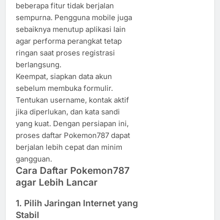
beberapa fitur tidak berjalan
sempurna. Pengguna mobile juga
sebaiknya menutup aplikasi lain
agar performa perangkat tetap
ringan saat proses registrasi
berlangsung.
Keempat, siapkan data akun
sebelum membuka formulir.
Tentukan username, kontak aktif
jika diperlukan, dan kata sandi
yang kuat. Dengan persiapan ini,
proses daftar Pokemon787 dapat
berjalan lebih cepat dan minim
gangguan.
Cara Daftar Pokemon787
agar Lebih Lancar
1. Pilih Jaringan Internet yang
Stabil