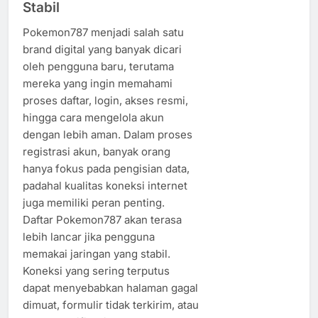
Stabil
Pokemon787 menjadi salah satu
brand digital yang banyak dicari
oleh pengguna baru, terutama
mereka yang ingin memahami
proses daftar, login, akses resmi,
hingga cara mengelola akun
dengan lebih aman. Dalam proses
registrasi akun, banyak orang
hanya fokus pada pengisian data,
padahal kualitas koneksi internet
juga memiliki peran penting.
Daftar Pokemon787 akan terasa
lebih lancar jika pengguna
memakai jaringan yang stabil.
Koneksi yang sering terputus
dapat menyebabkan halaman gagal
dimuat, formulir tidak terkirim, atau