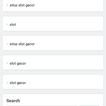
situs slot gacor
slot
situs slot gacor
slot gacor
slot gacor
Search