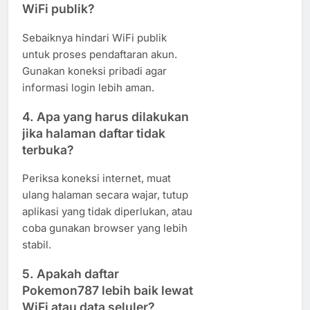
WiFi publik?
Sebaiknya hindari WiFi publik
untuk proses pendaftaran akun.
Gunakan koneksi pribadi agar
informasi login lebih aman.
4. Apa yang harus dilakukan
jika halaman daftar tidak
terbuka?
Periksa koneksi internet, muat
ulang halaman secara wajar, tutup
aplikasi yang tidak diperlukan, atau
coba gunakan browser yang lebih
stabil.
5. Apakah daftar
Pokemon787 lebih baik lewat
WiFi atau data seluler?