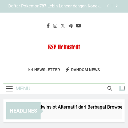
Skip
Panduan Aman Mengakses Kaya787 Link
to
Alternatif di Smartphone
content
Tips Aman Mengelola Akun saat Menggunakan
LAE138 Link Alternatif
Panduan Akses Edwinslot Alternatif dari Berbagai
Browser Secara Aman dan Praktis
Daftar Pokemon787 Lebih Lancar dengan Koneksi
Stabil
Panduan Aman Mengakses Kaya787 Link
Alternatif di Smartphone
KSV Helmstedt
Bergabunglah Dengan Klub Sepak Bola
Tips Aman Mengelola Akun saat Menggunakan
NEWSLETTER
RANDOM NEWS
LAE138 Link Alternatif
Helmstedt Di KSV Helmstedt.
MENU
nduan Akses Edwinslot Alternatif dari Berbagai Browser Seca
HEADLINES
Months Ago