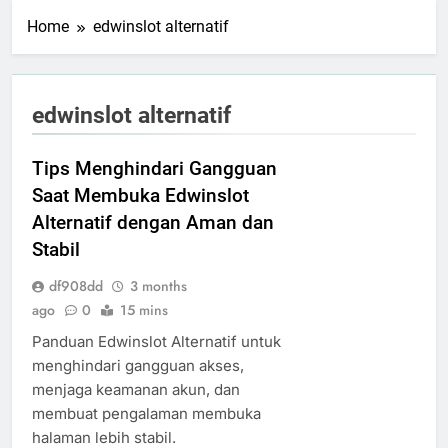
Home
edwinslot alternatif
edwinslot alternatif
Tips Menghindari Gangguan
Saat Membuka Edwinslot
Alternatif dengan Aman dan
Stabil
df908dd
3 months
ago
0
15 mins
Panduan Edwinslot Alternatif untuk
menghindari gangguan akses,
menjaga keamanan akun, dan
membuat pengalaman membuka
halaman lebih stabil.