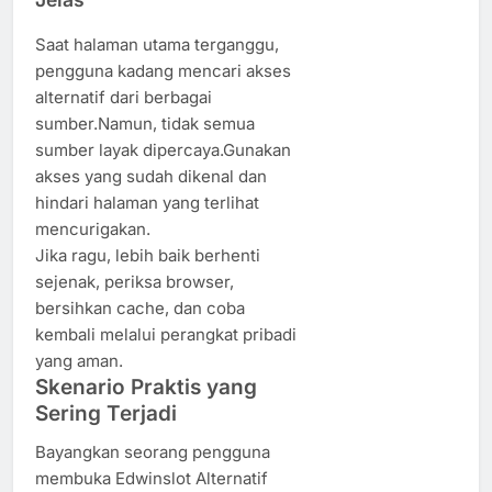
Saat halaman utama terganggu,
pengguna kadang mencari akses
alternatif dari berbagai
sumber.Namun, tidak semua
sumber layak dipercaya.Gunakan
akses yang sudah dikenal dan
hindari halaman yang terlihat
mencurigakan.
Jika ragu, lebih baik berhenti
sejenak, periksa browser,
bersihkan cache, dan coba
kembali melalui perangkat pribadi
yang aman.
Skenario Praktis yang
Sering Terjadi
Bayangkan seorang pengguna
membuka Edwinslot Alternatif