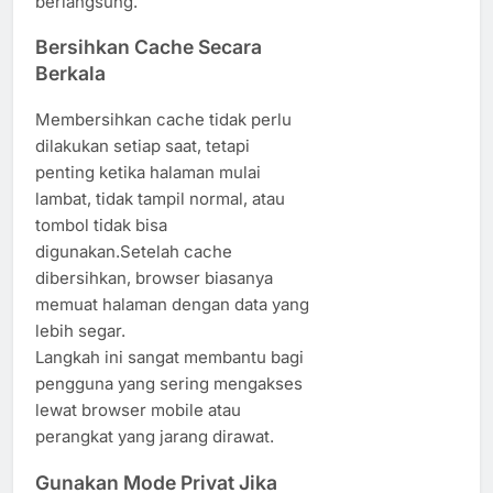
berlangsung.
Bersihkan Cache Secara
Berkala
Membersihkan cache tidak perlu
dilakukan setiap saat, tetapi
penting ketika halaman mulai
lambat, tidak tampil normal, atau
tombol tidak bisa
digunakan.Setelah cache
dibersihkan, browser biasanya
memuat halaman dengan data yang
lebih segar.
Langkah ini sangat membantu bagi
pengguna yang sering mengakses
lewat browser mobile atau
perangkat yang jarang dirawat.
Gunakan Mode Privat Jika