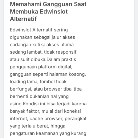
Memahami Gangguan Saat
Membuka Edwinslot
Alternatif
Edwinslot Alternatif sering
digunakan sebagai jalur akses
cadangan ketika akses utama
sedang lambat, tidak responsif,
atau sulit dibuka.Dalam praktik
penggunaan platform digital,
gangguan seperti halaman kosong,
loading lama, tombol tidak
berfungsi, atau browser tiba-tiba
berhenti bukanlah hal yang
asing.Kondisi ini bisa terjadi karena
banyak faktor, mulai dari koneksi
internet, cache browser, perangkat
yang terlalu berat, hingga
pengaturan keamanan yang kurang