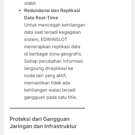
stabil.
Redundansi dan Replikasi
Data Real-Time
Untuk mencegah kehilangan
data saat terjadi kegagalan
sistem, EDWINSLOT
menerapkan replikasi data
di berbagai zona geografis.
Setiap perubahan informasi
langsung direplikasi ke
node lain yang aktif,
memastikan tidak ada
kehilangan walau terjadi
gangguan pada satu titik.
Proteksi dari Gangguan
Jaringan dan Infrastruktur