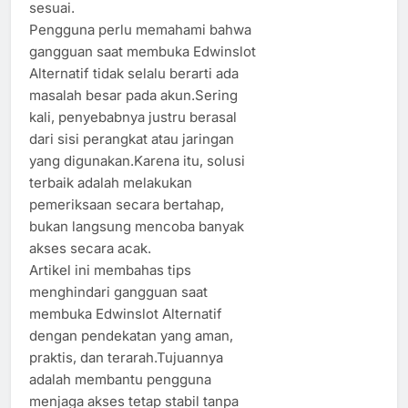
sesuai.
Pengguna perlu memahami bahwa
gangguan saat membuka Edwinslot
Alternatif tidak selalu berarti ada
masalah besar pada akun.Sering
kali, penyebabnya justru berasal
dari sisi perangkat atau jaringan
yang digunakan.Karena itu, solusi
terbaik adalah melakukan
pemeriksaan secara bertahap,
bukan langsung mencoba banyak
akses secara acak.
Artikel ini membahas tips
menghindari gangguan saat
membuka Edwinslot Alternatif
dengan pendekatan yang aman,
praktis, dan terarah.Tujuannya
adalah membantu pengguna
menjaga akses tetap stabil tanpa