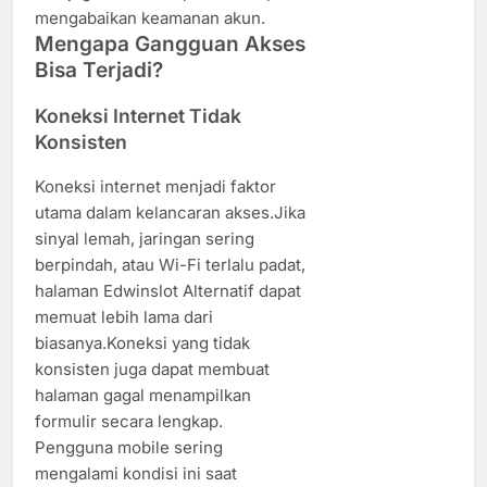
mengabaikan keamanan akun.
Mengapa Gangguan Akses
Bisa Terjadi?
Koneksi Internet Tidak
Konsisten
Koneksi internet menjadi faktor
utama dalam kelancaran akses.Jika
sinyal lemah, jaringan sering
berpindah, atau Wi-Fi terlalu padat,
halaman Edwinslot Alternatif dapat
memuat lebih lama dari
biasanya.Koneksi yang tidak
konsisten juga dapat membuat
halaman gagal menampilkan
formulir secara lengkap.
Pengguna mobile sering
mengalami kondisi ini saat