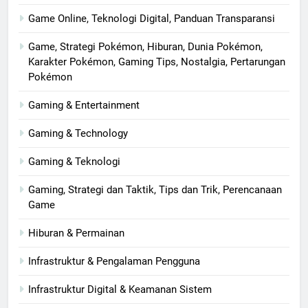
Game Online, Teknologi Digital, Panduan Transparansi
Game, Strategi Pokémon, Hiburan, Dunia Pokémon,
Karakter Pokémon, Gaming Tips, Nostalgia, Pertarungan
Pokémon
Gaming & Entertainment
Gaming & Technology
Gaming & Teknologi
Gaming, Strategi dan Taktik, Tips dan Trik, Perencanaan
Game
Hiburan & Permainan
Infrastruktur & Pengalaman Pengguna
Infrastruktur Digital & Keamanan Sistem