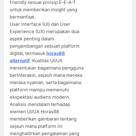
friendly sesuai prinsip E-E-A-T
untuk memberikan insight yang
bermanfaat.
User Interface (UI) dan User
Experience (UX) merupakan dua
aspek penting dalam
pengembangan sebuah platform
digital, termasuk
horas88
alternatif
. Kualitas UI/UX
menentukan bagaimana pengguna
berinteraksi, sejauh mana mereka
merasa nyaman, serta bagaimana
platform mampu memenuhi
ekspektasi audiens modern.
Analisis mendalam terhadap
elemen UI/UX Horas88
memberikan gambaran tentang
sejauh mana platform ini
menghadirkan pengalaman yang