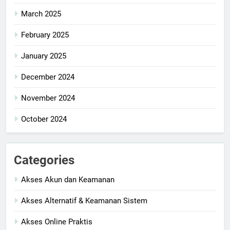
March 2025
February 2025
January 2025
December 2024
November 2024
October 2024
Categories
Akses Akun dan Keamanan
Akses Alternatif & Keamanan Sistem
Akses Online Praktis