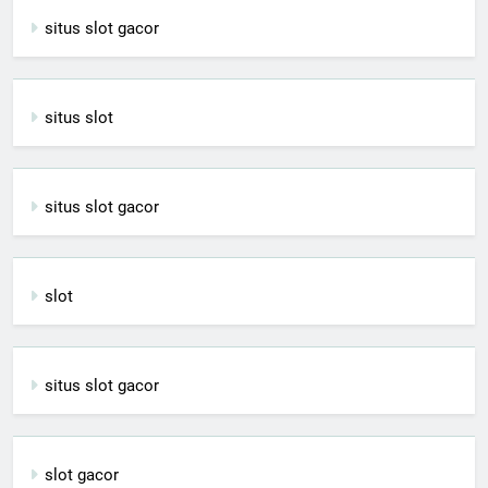
situs slot gacor
situs slot
situs slot gacor
slot
situs slot gacor
slot gacor