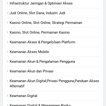
Infrastruktur Jaringan & Optimasi Akses
Judi Online, Slot Dana, Industri Judi
Kasino Online, Slot Online, Strategi Permainan
Kasino, Slot Online, Permainan Kasino
Keamanan Akses & Pengelolaan Platform
Keamanan Akses Mobile
Keamanan Akun & Pengalaman Pengguna
Keamanan Akun dan Privasi
Keamanan Akun Digital,Privasi Pengguna,Panduan Akses
Alternatif
Keamanan Digital
Keamanan Digital & Manajemen Risiko