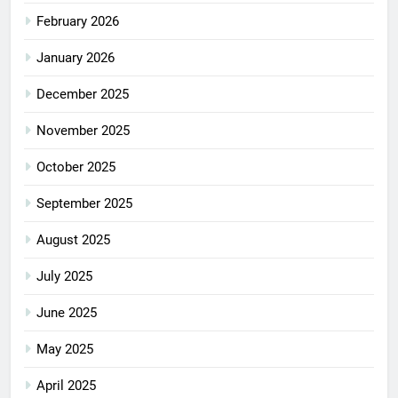
February 2026
January 2026
December 2025
November 2025
October 2025
September 2025
August 2025
July 2025
June 2025
May 2025
April 2025