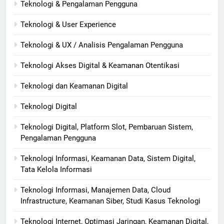
Teknologi & Pengalaman Pengguna
Teknologi & User Experience
Teknologi & UX / Analisis Pengalaman Pengguna
Teknologi Akses Digital & Keamanan Otentikasi
Teknologi dan Keamanan Digital
Teknologi Digital
Teknologi Digital, Platform Slot, Pembaruan Sistem,
Pengalaman Pengguna
Teknologi Informasi, Keamanan Data, Sistem Digital,
Tata Kelola Informasi
Teknologi Informasi, Manajemen Data, Cloud
Infrastructure, Keamanan Siber, Studi Kasus Teknologi
Teknologi Internet, Optimasi Jaringan, Keamanan Digital,