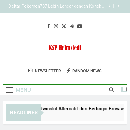
Skip
Panduan Aman Mengakses Kaya787 Link
to
Alternatif di Smartphone
content
Tips Aman Mengelola Akun saat Menggunakan
LAE138 Link Alternatif
Panduan Akses Edwinslot Alternatif dari Berbagai
Browser Secara Aman dan Praktis
Daftar Pokemon787 Lebih Lancar dengan Koneksi
Stabil
Panduan Aman Mengakses Kaya787 Link
Alternatif di Smartphone
KSV Helmstedt
Bergabunglah Dengan Klub Sepak Bola
Tips Aman Mengelola Akun saat Menggunakan
NEWSLETTER
RANDOM NEWS
LAE138 Link Alternatif
Helmstedt Di KSV Helmstedt.
MENU
anduan Akses Edwinslot Alternatif dari Berbagai Browser Sec
HEADLINES
Months Ago