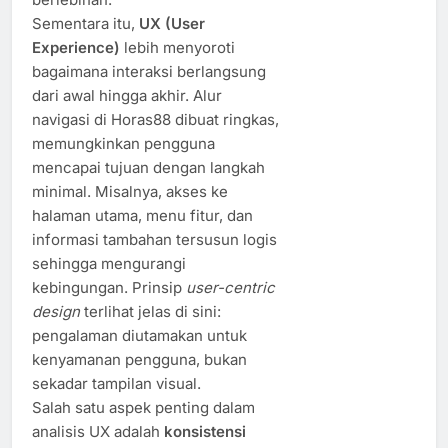
Sementara itu,
UX (User
Experience)
lebih menyoroti
bagaimana interaksi berlangsung
dari awal hingga akhir. Alur
navigasi di Horas88 dibuat ringkas,
memungkinkan pengguna
mencapai tujuan dengan langkah
minimal. Misalnya, akses ke
halaman utama, menu fitur, dan
informasi tambahan tersusun logis
sehingga mengurangi
kebingungan. Prinsip
user-centric
design
terlihat jelas di sini:
pengalaman diutamakan untuk
kenyamanan pengguna, bukan
sekadar tampilan visual.
Salah satu aspek penting dalam
analisis UX adalah
konsistensi