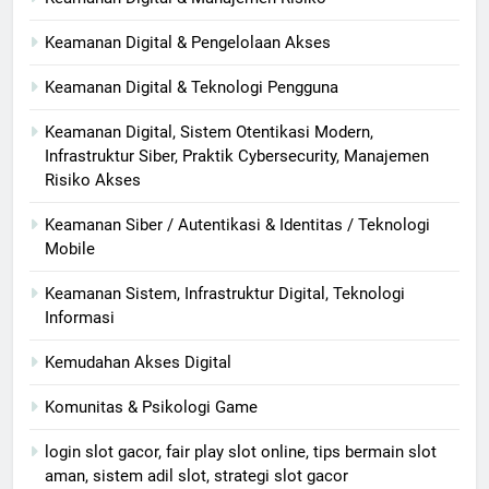
Keamanan Digital & Pengelolaan Akses
Keamanan Digital & Teknologi Pengguna
Keamanan Digital, Sistem Otentikasi Modern,
Infrastruktur Siber, Praktik Cybersecurity, Manajemen
Risiko Akses
Keamanan Siber / Autentikasi & Identitas / Teknologi
Mobile
Keamanan Sistem, Infrastruktur Digital, Teknologi
Informasi
Kemudahan Akses Digital
Komunitas & Psikologi Game
login slot gacor, fair play slot online, tips bermain slot
aman, sistem adil slot, strategi slot gacor