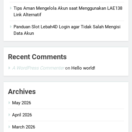
Tips Aman Mengelola Akun saat Menggunakan LAE138
Link Alternatif
Panduan Slot Lebah4D Login agar Tidak Salah Mengisi
Data Akun
Recent Comments
A WordPress Commenter
on
Hello world!
Archives
May 2026
April 2026
March 2026