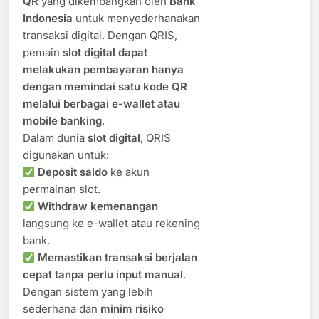
QR
yang dikembangkan oleh
Bank
Indonesia
untuk menyederhanakan
transaksi digital. Dengan QRIS,
pemain
slot digital dapat
melakukan pembayaran hanya
dengan memindai satu kode QR
melalui berbagai e-wallet atau
mobile banking
.
Dalam dunia
slot digital
, QRIS
digunakan untuk:
Deposit saldo
ke akun
permainan slot.
Withdraw kemenangan
langsung ke e-wallet atau rekening
bank.
Memastikan transaksi berjalan
cepat tanpa perlu input manual
.
Dengan sistem yang lebih
sederhana dan
minim risiko