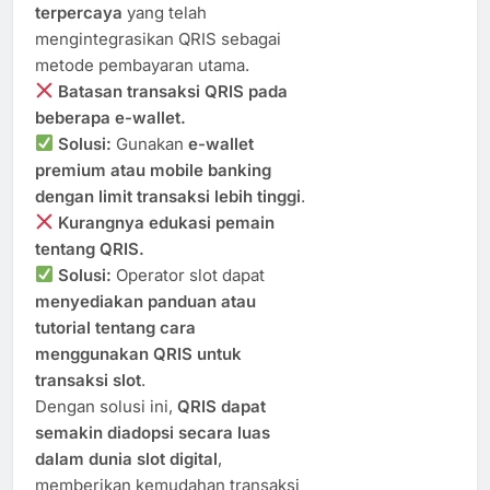
terpercaya
yang telah
mengintegrasikan QRIS sebagai
metode pembayaran utama.
Batasan transaksi QRIS pada
beberapa e-wallet.
Solusi:
Gunakan
e-wallet
premium atau mobile banking
dengan limit transaksi lebih tinggi
.
Kurangnya edukasi pemain
tentang QRIS.
Solusi:
Operator slot dapat
menyediakan panduan atau
tutorial tentang cara
menggunakan QRIS untuk
transaksi slot
.
Dengan solusi ini,
QRIS dapat
semakin diadopsi secara luas
dalam dunia slot digital
,
memberikan kemudahan transaksi