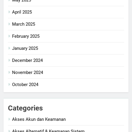
April 2025
March 2025
February 2025
January 2025
December 2024
November 2024
October 2024
Categories
Akses Akun dan Keamanan
Akses Alternatif & Keamanan Sistem