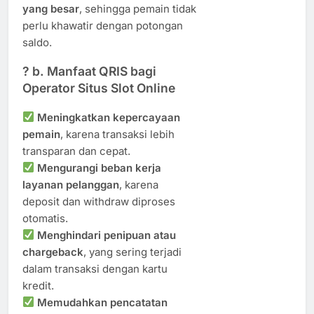
yang besar
, sehingga pemain tidak
perlu khawatir dengan potongan
saldo.
? b. Manfaat QRIS bagi
Operator Situs Slot Online
Meningkatkan kepercayaan
pemain
, karena transaksi lebih
transparan dan cepat.
Mengurangi beban kerja
layanan pelanggan
, karena
deposit dan withdraw diproses
otomatis.
Menghindari penipuan atau
chargeback
, yang sering terjadi
dalam transaksi dengan kartu
kredit.
Memudahkan pencatatan