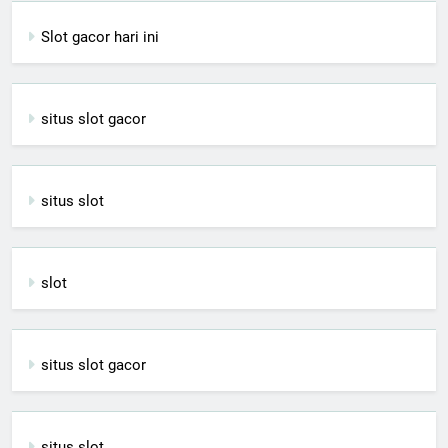
Slot gacor hari ini
situs slot gacor
situs slot
slot
situs slot gacor
situs slot