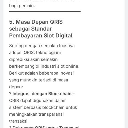
bagi pemain.
5. Masa Depan QRIS
sebagai Standar
Pembayaran Slot Digital
Seiring dengan semakin luasnya
adopsi QRIS, teknologi ini
diprediksi akan semakin
berkembang di industri slot online.
Berikut adalah beberapa inovasi
yang mungkin terjadi di masa
depan:
?
Integrasi dengan Blockchain
–
QRIS dapat digunakan dalam
sistem berbasis blockchain untuk
meningkatkan transparansi
transaksi.
?
Dukungan QRIS untuk Transaksi