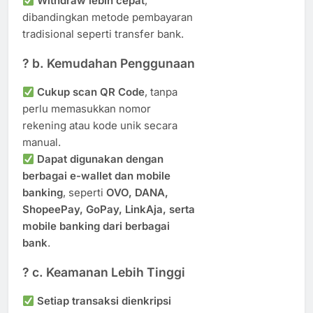
Withdraw lebih cepat
,
dibandingkan metode pembayaran
tradisional seperti transfer bank.
? b. Kemudahan Penggunaan
Cukup scan QR Code
, tanpa
perlu memasukkan nomor
rekening atau kode unik secara
manual.
Dapat digunakan dengan
berbagai e-wallet dan mobile
banking
, seperti
OVO, DANA,
ShopeePay, GoPay, LinkAja, serta
mobile banking dari berbagai
bank
.
? c. Keamanan Lebih Tinggi
Setiap transaksi dienkripsi