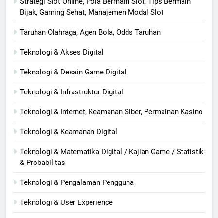
Strategi Slot Online, Pola Bermain Slot, Tips Bermain
Bijak, Gaming Sehat, Manajemen Modal Slot
Taruhan Olahraga, Agen Bola, Odds Taruhan
Teknologi & Akses Digital
Teknologi & Desain Game Digital
Teknologi & Infrastruktur Digital
Teknologi & Internet, Keamanan Siber, Permainan Kasino
Teknologi & Keamanan Digital
Teknologi & Matematika Digital / Kajian Game / Statistik
& Probabilitas
Teknologi & Pengalaman Pengguna
Teknologi & User Experience