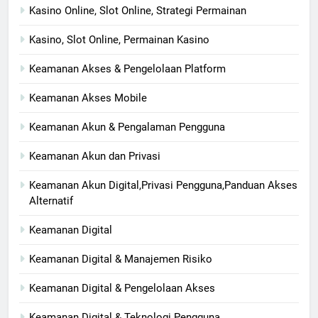
Kasino Online, Slot Online, Strategi Permainan
Kasino, Slot Online, Permainan Kasino
Keamanan Akses & Pengelolaan Platform
Keamanan Akses Mobile
Keamanan Akun & Pengalaman Pengguna
Keamanan Akun dan Privasi
Keamanan Akun Digital,Privasi Pengguna,Panduan Akses
Alternatif
Keamanan Digital
Keamanan Digital & Manajemen Risiko
Keamanan Digital & Pengelolaan Akses
Keamanan Digital & Teknologi Pengguna