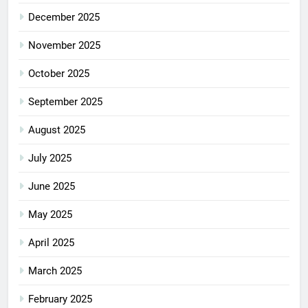
December 2025
November 2025
October 2025
September 2025
August 2025
July 2025
June 2025
May 2025
April 2025
March 2025
February 2025