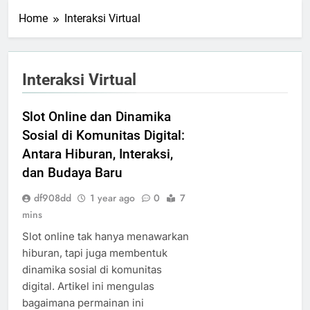
Home
Interaksi Virtual
Interaksi Virtual
Slot Online dan Dinamika
Sosial di Komunitas Digital:
Antara Hiburan, Interaksi,
dan Budaya Baru
df908dd
1 year ago
0
7
mins
Slot online tak hanya menawarkan
hiburan, tapi juga membentuk
dinamika sosial di komunitas
digital. Artikel ini mengulas
bagaimana permainan ini