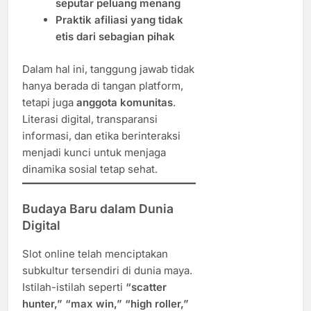
seputar peluang menang
Praktik afiliasi yang tidak
etis dari sebagian pihak
Dalam hal ini, tanggung jawab tidak
hanya berada di tangan platform,
tetapi juga
anggota komunitas
.
Literasi digital, transparansi
informasi, dan etika berinteraksi
menjadi kunci untuk menjaga
dinamika sosial tetap sehat.
Budaya Baru dalam Dunia
Digital
Slot online telah menciptakan
subkultur tersendiri di dunia maya.
Istilah-istilah seperti
“scatter
hunter,” “max win,” “high roller,”