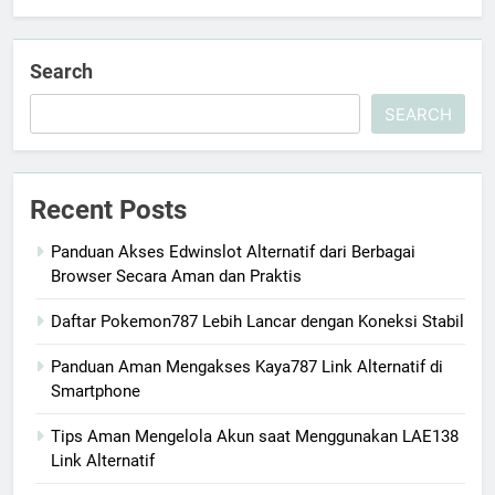
Search
SEARCH
Recent Posts
Panduan Akses Edwinslot Alternatif dari Berbagai
Browser Secara Aman dan Praktis
Daftar Pokemon787 Lebih Lancar dengan Koneksi Stabil
Panduan Aman Mengakses Kaya787 Link Alternatif di
Smartphone
Tips Aman Mengelola Akun saat Menggunakan LAE138
Link Alternatif