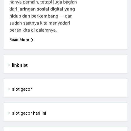
hanya pemain, tetapi juga bagian
dari
jaringan sosial digital yang
hidup dan berkembang
— dan
sudah saatnya kita menyadari
peran kita di dalamnya.
Read More
link slot
slot gacor
slot gacor hari ini