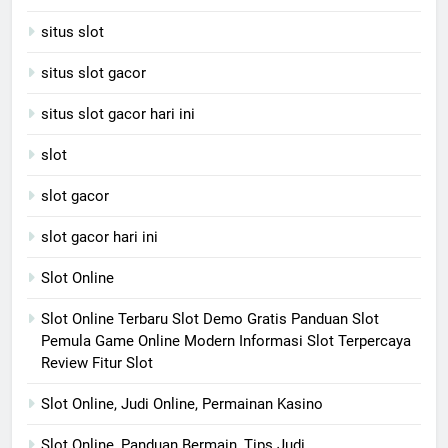
situs slot
situs slot gacor
situs slot gacor hari ini
slot
slot gacor
slot gacor hari ini
Slot Online
Slot Online Terbaru Slot Demo Gratis Panduan Slot
Pemula Game Online Modern Informasi Slot Terpercaya
Review Fitur Slot
Slot Online, Judi Online, Permainan Kasino
Slot Online, Panduan Bermain, Tips Judi