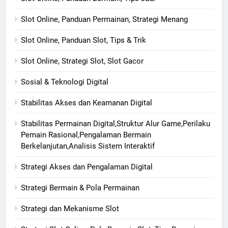
Slot Online, Panduan Permainan, Strategi Menang
Slot Online, Panduan Slot, Tips & Trik
Slot Online, Strategi Slot, Slot Gacor
Sosial & Teknologi Digital
Stabilitas Akses dan Keamanan Digital
Stabilitas Permainan Digital,Struktur Alur Game,Perilaku
Pemain Rasional,Pengalaman Bermain
Berkelanjutan,Analisis Sistem Interaktif
Strategi Akses dan Pengalaman Digital
Strategi Bermain & Pola Permainan
Strategi dan Mekanisme Slot