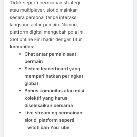
Tidak seperti permainan strategi
atau multiplayer, slot dimainkan
secara personal tanpa interaksi
langsung antar pemain. Namun,
platform digital mengubah pola ini.
Slot online kini hadir dengan fitur
komunitas
:
Chat antar pemain saat
bermain
Sistem leaderboard yang
memperlihatkan peringkat
global
Bonus komunitas atau misi
kolektif yang harus
diselesaikan bersama
Live streaming permainan
slot di platform seperti
Twitch dan YouTube