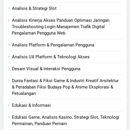
Analisis & Strategi Slot
Analisis Kinerja Akses Panduan Optimasi Jaringan
Troubleshooting Login Manajemen Trafik Digital
Pengalaman Pengguna Web
Analisis Platform & Pengalaman Pengguna
Analisis UX Platform & Teknologi Akses
Desain Visual & Interaksi Pengguna
Dunia Fantasi & Fiksi Game & Industri Kreatif Arsitektur
& Peradaban Fiksi Budaya Pop & Anime Eksplorasi &
Petualangan
Edukasi & Informasi
Edukasi Game, Analisis Kasino, Strategi Slot, Teknologi
Permainan, Panduan Pemain