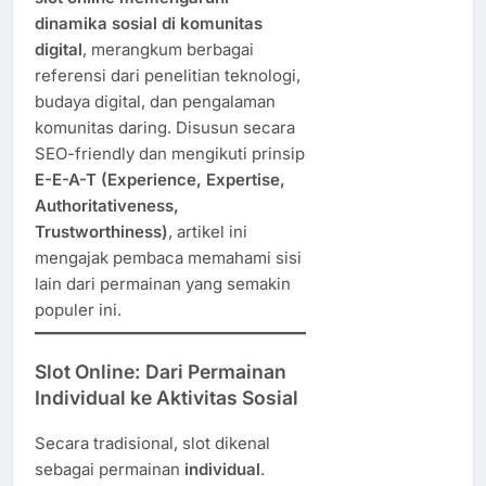
dinamika sosial di komunitas
digital
, merangkum berbagai
referensi dari penelitian teknologi,
budaya digital, dan pengalaman
komunitas daring. Disusun secara
SEO-friendly dan mengikuti prinsip
E-E-A-T (Experience, Expertise,
Authoritativeness,
Trustworthiness)
, artikel ini
mengajak pembaca memahami sisi
lain dari permainan yang semakin
populer ini.
Slot Online: Dari Permainan
Individual ke Aktivitas Sosial
Secara tradisional, slot dikenal
sebagai permainan
individual
.