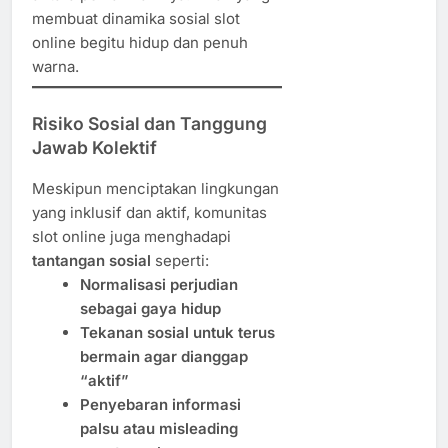
membuat dinamika sosial slot
online begitu hidup dan penuh
warna.
Risiko Sosial dan Tanggung
Jawab Kolektif
Meskipun menciptakan lingkungan
yang inklusif dan aktif, komunitas
slot online juga menghadapi
tantangan sosial
seperti:
Normalisasi perjudian
sebagai gaya hidup
Tekanan sosial untuk terus
bermain agar dianggap
“aktif”
Penyebaran informasi
palsu atau misleading