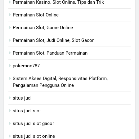
Permainan Kasino, Slot Online, Tips dan Trik
Permainan Slot Online
Permainan Slot, Game Online
Permainan Slot, Judi Online, Slot Gacor
Permainan Slot, Panduan Permainan
pokemon787
Sistem Akses Digital, Responsivitas Platform,
Pengalaman Pengguna Online
situs judi
situs judi slot
situs judi slot gacor
situs judi slot online