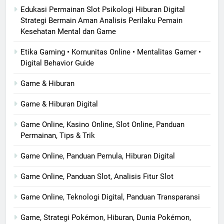
Edukasi Permainan Slot Psikologi Hiburan Digital
Strategi Bermain Aman Analisis Perilaku Pemain
Kesehatan Mental dan Game
Etika Gaming • Komunitas Online • Mentalitas Gamer •
Digital Behavior Guide
Game & Hiburan
Game & Hiburan Digital
Game Online, Kasino Online, Slot Online, Panduan
Permainan, Tips & Trik
Game Online, Panduan Pemula, Hiburan Digital
Game Online, Panduan Slot, Analisis Fitur Slot
Game Online, Teknologi Digital, Panduan Transparansi
Game, Strategi Pokémon, Hiburan, Dunia Pokémon,