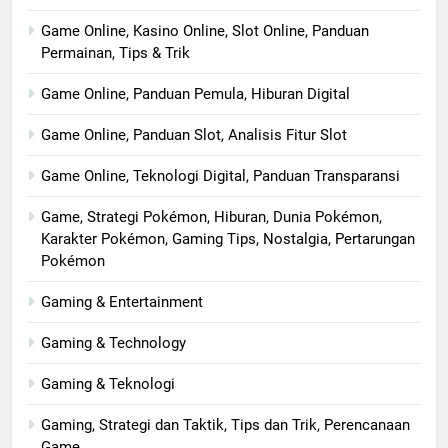
Game Online, Kasino Online, Slot Online, Panduan
Permainan, Tips & Trik
Game Online, Panduan Pemula, Hiburan Digital
Game Online, Panduan Slot, Analisis Fitur Slot
Game Online, Teknologi Digital, Panduan Transparansi
Game, Strategi Pokémon, Hiburan, Dunia Pokémon,
Karakter Pokémon, Gaming Tips, Nostalgia, Pertarungan
Pokémon
Gaming & Entertainment
Gaming & Technology
Gaming & Teknologi
Gaming, Strategi dan Taktik, Tips dan Trik, Perencanaan
Game