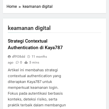
Home
keamanan digital
keamanan digital
Strategi Contextual
Authentication di Kaya787
df908dd
11 months
ago
0
5 mins
Artikel ini membahas strategi
contextual authentication yang
diterapkan Kaya787 untuk
memperkuat keamanan login.
Fokus pada autentikasi berbasis
konteks, deteksi risiko, serta
praktik terbaik dalam membangun