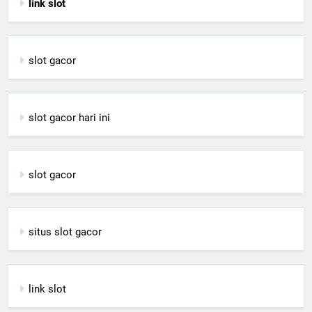
link slot
slot gacor
slot gacor hari ini
slot gacor
situs slot gacor
link slot