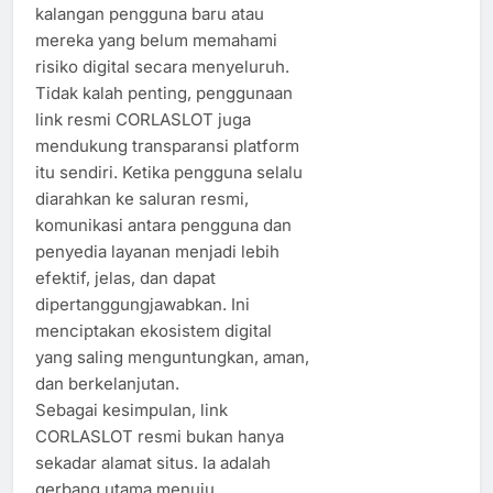
kalangan pengguna baru atau
mereka yang belum memahami
risiko digital secara menyeluruh.
Tidak kalah penting, penggunaan
link resmi CORLASLOT juga
mendukung transparansi platform
itu sendiri. Ketika pengguna selalu
diarahkan ke saluran resmi,
komunikasi antara pengguna dan
penyedia layanan menjadi lebih
efektif, jelas, dan dapat
dipertanggungjawabkan. Ini
menciptakan ekosistem digital
yang saling menguntungkan, aman,
dan berkelanjutan.
Sebagai kesimpulan, link
CORLASLOT resmi bukan hanya
sekadar alamat situs. Ia adalah
gerbang utama menuju