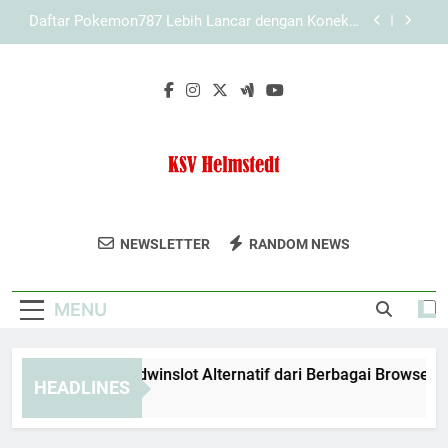
Skip
Panduan Aman Mengakses Kaya787 Link
to
Alternatif di Smartphone
content
Tips Aman Mengelola Akun saat Menggunakan
LAE138 Link Alternatif
Panduan Akses Edwinslot Alternatif dari Berbagai
Browser Secara Aman dan Praktis
Daftar Pokemon787 Lebih Lancar dengan Koneksi
Stabil
Panduan Aman Mengakses Kaya787 Link
Alternatif di Smartphone
KSV Helmstedt
Bergabunglah Dengan Klub Sepak Bola
Tips Aman Mengelola Akun saat Menggunakan
NEWSLETTER
RANDOM NEWS
LAE138 Link Alternatif
Helmstedt Di KSV Helmstedt.
MENU
nduan Akses Edwinslot Alternatif dari Berbagai Browser Sec
HEADLINES
Months Ago