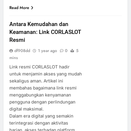
Read More
Antara Kemudahan dan
Keamanan: Link CORLASLOT
Resmi
df908dd
1 year ago
0
5
mins
Link resmi CORLASLOT hadir
untuk menjamin akses yang mudah
sekaligus aman. Artikel ini
membahas bagaimana link resmi
menggabungkan kenyamanan
pengguna dengan perlindungan
digital maksimal.
Dalam era digital yang semakin
terintegrasi dengan aktivitas
harian, akses terhadap platform