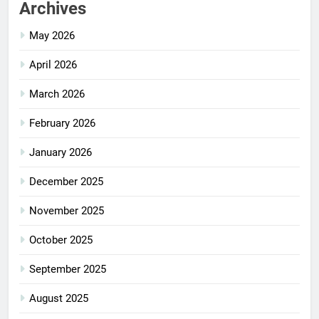
Archives
May 2026
April 2026
March 2026
February 2026
January 2026
December 2025
November 2025
October 2025
September 2025
August 2025