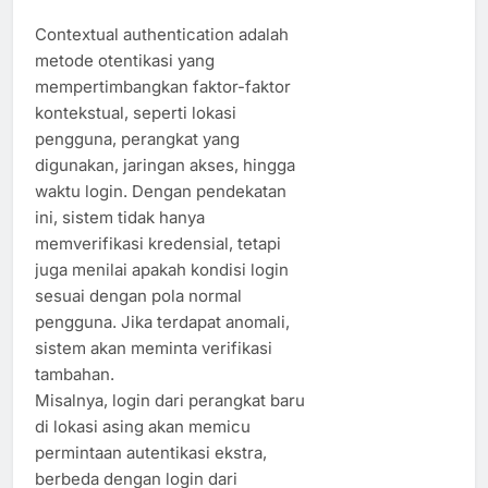
Contextual authentication adalah
metode otentikasi yang
mempertimbangkan faktor-faktor
kontekstual, seperti lokasi
pengguna, perangkat yang
digunakan, jaringan akses, hingga
waktu login. Dengan pendekatan
ini, sistem tidak hanya
memverifikasi kredensial, tetapi
juga menilai apakah kondisi login
sesuai dengan pola normal
pengguna. Jika terdapat anomali,
sistem akan meminta verifikasi
tambahan.
Misalnya, login dari perangkat baru
di lokasi asing akan memicu
permintaan autentikasi ekstra,
berbeda dengan login dari