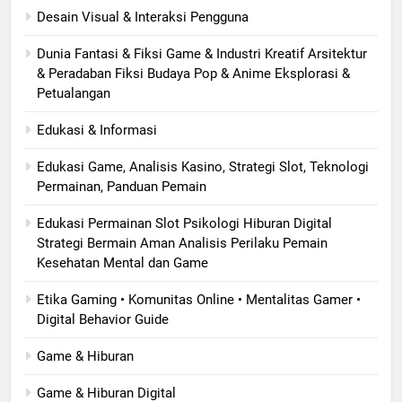
Desain Visual & Interaksi Pengguna
Dunia Fantasi & Fiksi Game & Industri Kreatif Arsitektur
& Peradaban Fiksi Budaya Pop & Anime Eksplorasi &
Petualangan
Edukasi & Informasi
Edukasi Game, Analisis Kasino, Strategi Slot, Teknologi
Permainan, Panduan Pemain
Edukasi Permainan Slot Psikologi Hiburan Digital
Strategi Bermain Aman Analisis Perilaku Pemain
Kesehatan Mental dan Game
Etika Gaming • Komunitas Online • Mentalitas Gamer •
Digital Behavior Guide
Game & Hiburan
Game & Hiburan Digital