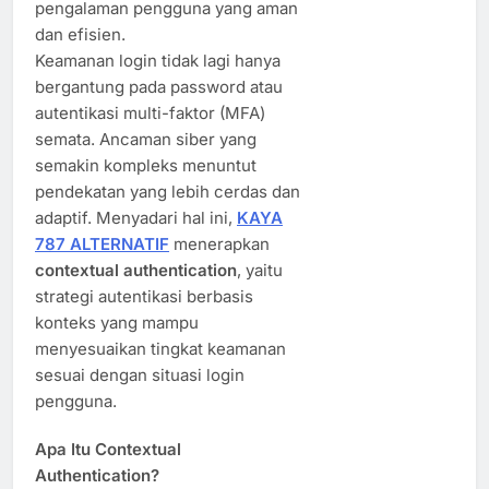
pengalaman pengguna yang aman
dan efisien.
Keamanan login tidak lagi hanya
bergantung pada password atau
autentikasi multi-faktor (MFA)
semata. Ancaman siber yang
semakin kompleks menuntut
pendekatan yang lebih cerdas dan
adaptif. Menyadari hal ini,
KAYA
787 ALTERNATIF
menerapkan
contextual authentication
, yaitu
strategi autentikasi berbasis
konteks yang mampu
menyesuaikan tingkat keamanan
sesuai dengan situasi login
pengguna.
Apa Itu Contextual
Authentication?