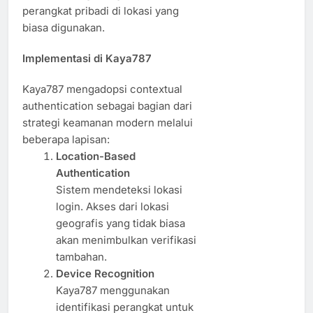
perangkat pribadi di lokasi yang
biasa digunakan.
Implementasi di Kaya787
Kaya787 mengadopsi contextual
authentication sebagai bagian dari
strategi keamanan modern melalui
beberapa lapisan:
Location-Based
Authentication
Sistem mendeteksi lokasi
login. Akses dari lokasi
geografis yang tidak biasa
akan menimbulkan verifikasi
tambahan.
Device Recognition
Kaya787 menggunakan
identifikasi perangkat untuk