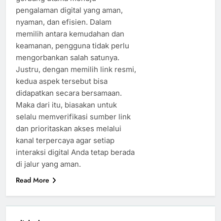
pengalaman digital yang aman,
nyaman, dan efisien. Dalam
memilih antara kemudahan dan
keamanan, pengguna tidak perlu
mengorbankan salah satunya.
Justru, dengan memilih link resmi,
kedua aspek tersebut bisa
didapatkan secara bersamaan.
Maka dari itu, biasakan untuk
selalu memverifikasi sumber link
dan prioritaskan akses melalui
kanal terpercaya agar setiap
interaksi digital Anda tetap berada
di jalur yang aman.
Read More