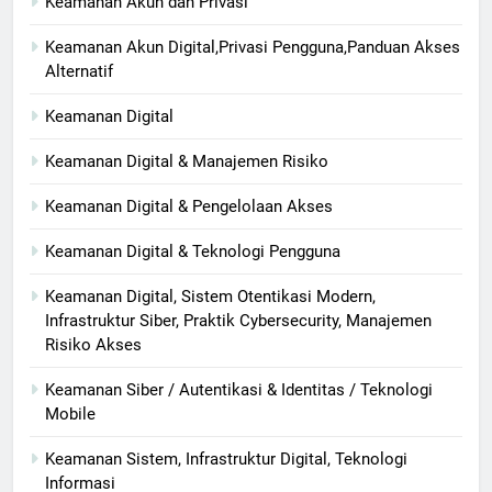
Keamanan Akun dan Privasi
Keamanan Akun Digital,Privasi Pengguna,Panduan Akses
Alternatif
Keamanan Digital
Keamanan Digital & Manajemen Risiko
Keamanan Digital & Pengelolaan Akses
Keamanan Digital & Teknologi Pengguna
Keamanan Digital, Sistem Otentikasi Modern,
Infrastruktur Siber, Praktik Cybersecurity, Manajemen
Risiko Akses
Keamanan Siber / Autentikasi & Identitas / Teknologi
Mobile
Keamanan Sistem, Infrastruktur Digital, Teknologi
Informasi