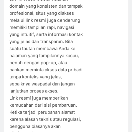
domain yang konsisten dan tampak
profesional, situs yang diakses
melalui link resmi juga cenderung
memiliki tampilan rapi, navigasi
yang intuitif, serta informasi kontak
yang jelas dan transparan. Bila
suatu tautan membawa Anda ke
halaman yang tampilannya kacau,
penuh dengan pop-up, atau
bahkan meminta akses data pribadi
tanpa konteks yang jelas,
sebaiknya waspadai dan jangan
lanjutkan proses akses.
Link resmi juga memberikan
kemudahan dari sisi pembaruan.
Ketika terjadi perubahan alamat
karena alasan teknis atau regulasi,
pengguna biasanya akan