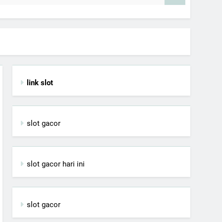
link slot
slot gacor
slot gacor hari ini
slot gacor