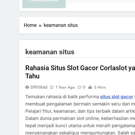
Home
keamanan situs
keamanan situs
Rahasia Situs Slot Gacor Corlaslot 
Tahu
Df908dd
1 Year Ago
0
5 Mins
Temukan rahasia di balik performa
situs slot gacor
membuat pengalaman bermain semakin seru dan 
Pelajari fitur, keamanan, dan tips terbaik dalam artike
Dalam dunia permainan slot online, keberhasilan me
tepat menjadi kunci utama untuk meraih pengalam
menyenangkan sekaligus menguntungkan. Salah s