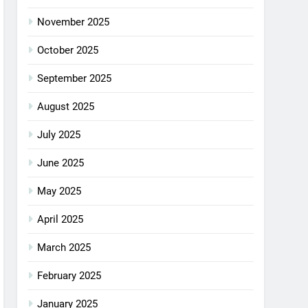
November 2025
October 2025
September 2025
August 2025
July 2025
June 2025
May 2025
April 2025
March 2025
February 2025
January 2025