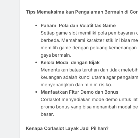
Tips Memaksimalkan Pengalaman Bermain di Corl
Pahami Pola dan Volatilitas Game
Setiap game slot memiliki pola pembayaran da
berbeda. Memahami karakteristik ini bisa 
memilih game dengan peluang kemenangan 
gaya bermain.
Kelola Modal dengan Bijak
Menentukan batas taruhan dan tidak meleb
keuangan adalah kunci utama agar pengalam
menyenangkan dan minim risiko.
Manfaatkan Fitur Demo dan Bonus
Corlaslot menyediakan mode demo untuk lati
promo bonus yang bisa menambah modal ber
besar.
Kenapa Corlaslot Layak Jadi Pilihan?