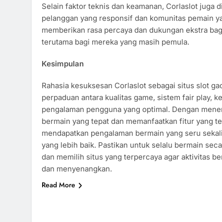
Selain faktor teknis dan keamanan, Corlaslot juga 
pelanggan yang responsif dan komunitas pemain yang
memberikan rasa percaya dan dukungan ekstra bag
terutama bagi mereka yang masih pemula.
Kesimpulan
Rahasia kesuksesan Corlaslot sebagai situs slot ga
perpaduan antara kualitas game, sistem fair play, 
pengalaman pengguna yang optimal. Dengan mener
bermain yang tepat dan memanfaatkan fitur yang te
mendapatkan pengalaman bermain yang seru sekal
yang lebih baik. Pastikan untuk selalu bermain se
dan memilih situs yang terpercaya agar aktivitas 
dan menyenangkan.
Read More