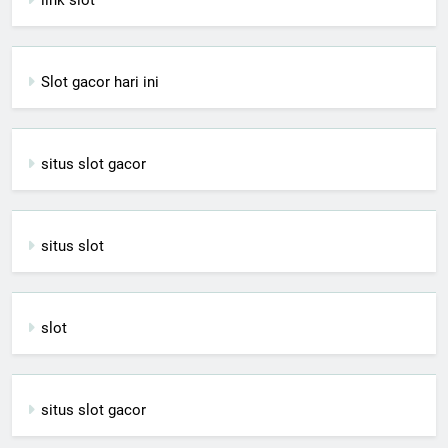
Slot gacor hari ini
situs slot gacor
situs slot
slot
situs slot gacor