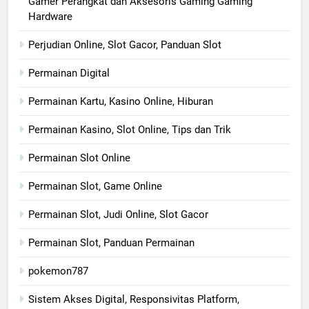
Gamer Perangkat dan Aksesoris Gaming Gaming
Hardware
Perjudian Online, Slot Gacor, Panduan Slot
Permainan Digital
Permainan Kartu, Kasino Online, Hiburan
Permainan Kasino, Slot Online, Tips dan Trik
Permainan Slot Online
Permainan Slot, Game Online
Permainan Slot, Judi Online, Slot Gacor
Permainan Slot, Panduan Permainan
pokemon787
Sistem Akses Digital, Responsivitas Platform,