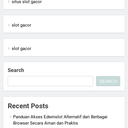
situs slot gacor
slot gacor
slot gacor
Search
SEARCH
Recent Posts
Panduan Akses Edwinslot Alternatif dari Berbagai
Browser Secara Aman dan Praktis