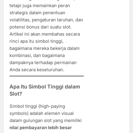
tetapi juga memainkan peran
strategis dalam penentuan
volatilitas, pengaturan taruhan, dan
potensi bonus dari suatu slot.
Artikel ini akan membahas secara
rinci apa itu simbol tinggi,
bagaimana mereka bekerja dalam
kombinasi, dan bagaimana
dampaknya terhadap permainan
Anda secara keseluruhan.
Apa Itu Simbol Tinggi dalam
Slot?
Simbol tinggi (high-paying
symbols) adalah elemen visual
dalam gulungan slot yang memiliki
nilai pembayaran lebih besar