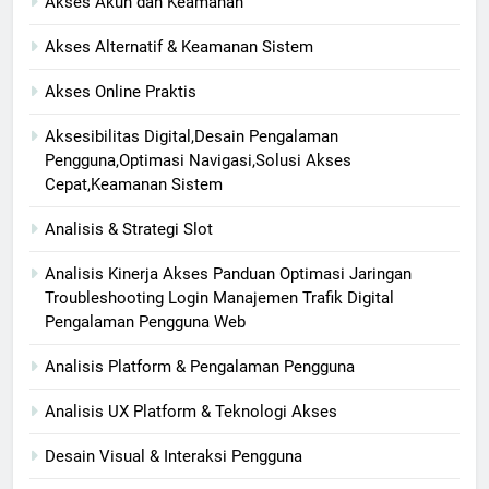
Akses Akun dan Keamanan
Akses Alternatif & Keamanan Sistem
Akses Online Praktis
Aksesibilitas Digital,Desain Pengalaman
Pengguna,Optimasi Navigasi,Solusi Akses
Cepat,Keamanan Sistem
Analisis & Strategi Slot
Analisis Kinerja Akses Panduan Optimasi Jaringan
Troubleshooting Login Manajemen Trafik Digital
Pengalaman Pengguna Web
Analisis Platform & Pengalaman Pengguna
Analisis UX Platform & Teknologi Akses
Desain Visual & Interaksi Pengguna