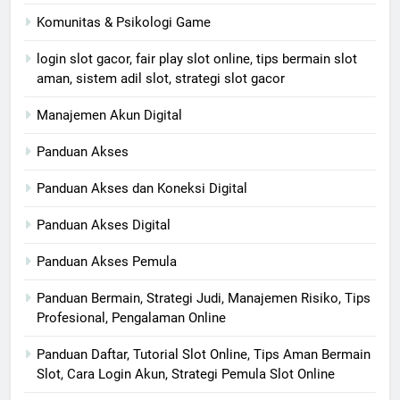
Komunitas & Psikologi Game
login slot gacor, fair play slot online, tips bermain slot
aman, sistem adil slot, strategi slot gacor
Manajemen Akun Digital
Panduan Akses
Panduan Akses dan Koneksi Digital
Panduan Akses Digital
Panduan Akses Pemula
Panduan Bermain, Strategi Judi, Manajemen Risiko, Tips
Profesional, Pengalaman Online
Panduan Daftar, Tutorial Slot Online, Tips Aman Bermain
Slot, Cara Login Akun, Strategi Pemula Slot Online