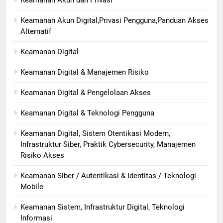
Keamanan Akun dan Privasi
Keamanan Akun Digital,Privasi Pengguna,Panduan Akses
Alternatif
Keamanan Digital
Keamanan Digital & Manajemen Risiko
Keamanan Digital & Pengelolaan Akses
Keamanan Digital & Teknologi Pengguna
Keamanan Digital, Sistem Otentikasi Modern,
Infrastruktur Siber, Praktik Cybersecurity, Manajemen
Risiko Akses
Keamanan Siber / Autentikasi & Identitas / Teknologi
Mobile
Keamanan Sistem, Infrastruktur Digital, Teknologi
Informasi