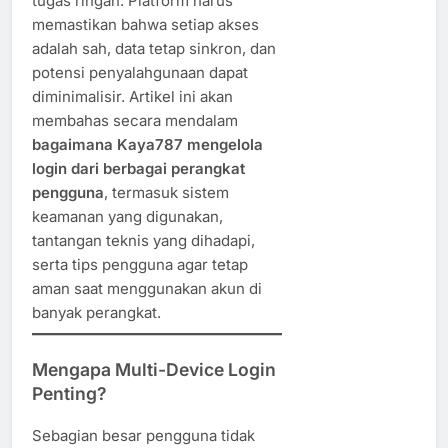
tugas ringan. Platform harus
memastikan bahwa setiap akses
adalah sah, data tetap sinkron, dan
potensi penyalahgunaan dapat
diminimalisir. Artikel ini akan
membahas secara mendalam
bagaimana Kaya787 mengelola
login dari berbagai perangkat
pengguna
, termasuk sistem
keamanan yang digunakan,
tantangan teknis yang dihadapi,
serta tips pengguna agar tetap
aman saat menggunakan akun di
banyak perangkat.
Mengapa Multi-Device Login
Penting?
Sebagian besar pengguna tidak