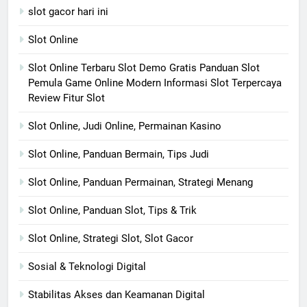
slot gacor hari ini
Slot Online
Slot Online Terbaru Slot Demo Gratis Panduan Slot
Pemula Game Online Modern Informasi Slot Terpercaya
Review Fitur Slot
Slot Online, Judi Online, Permainan Kasino
Slot Online, Panduan Bermain, Tips Judi
Slot Online, Panduan Permainan, Strategi Menang
Slot Online, Panduan Slot, Tips & Trik
Slot Online, Strategi Slot, Slot Gacor
Sosial & Teknologi Digital
Stabilitas Akses dan Keamanan Digital