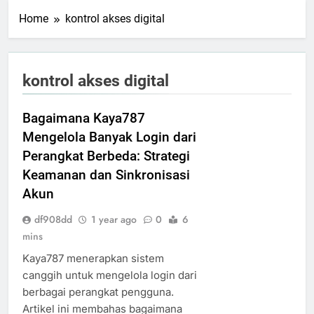
Home
kontrol akses digital
kontrol akses digital
Bagaimana Kaya787
Mengelola Banyak Login dari
Perangkat Berbeda: Strategi
Keamanan dan Sinkronisasi
Akun
df908dd
1 year ago
0
6
mins
Kaya787 menerapkan sistem
canggih untuk mengelola login dari
berbagai perangkat pengguna.
Artikel ini membahas bagaimana