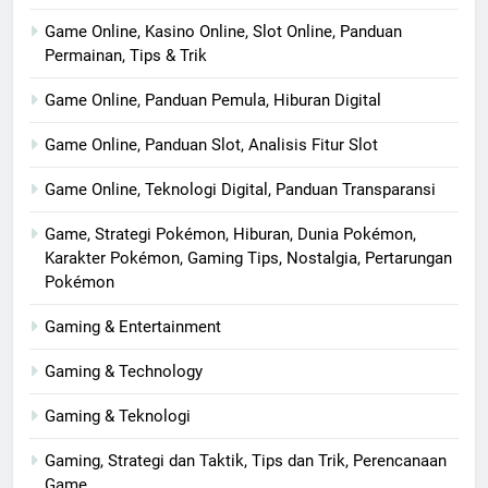
Game Online, Kasino Online, Slot Online, Panduan
Permainan, Tips & Trik
Game Online, Panduan Pemula, Hiburan Digital
Game Online, Panduan Slot, Analisis Fitur Slot
Game Online, Teknologi Digital, Panduan Transparansi
Game, Strategi Pokémon, Hiburan, Dunia Pokémon,
Karakter Pokémon, Gaming Tips, Nostalgia, Pertarungan
Pokémon
Gaming & Entertainment
Gaming & Technology
Gaming & Teknologi
Gaming, Strategi dan Taktik, Tips dan Trik, Perencanaan
Game