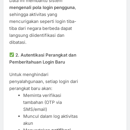
Data ini membantu sistem
mengenali pola login pengguna
,
sehingga aktivitas yang
mencurigakan seperti login tiba-
tiba dari negara berbeda dapat
langsung diidentifikasi dan
dibatasi.
2.
Autentikasi Perangkat dan
Pemberitahuan Login Baru
Untuk menghindari
penyalahgunaan, setiap login dari
perangkat baru akan:
Meminta verifikasi
tambahan (OTP via
SMS/email)
Muncul dalam log aktivitas
akun