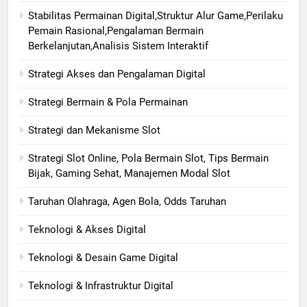
Stabilitas Permainan Digital,Struktur Alur Game,Perilaku
Pemain Rasional,Pengalaman Bermain
Berkelanjutan,Analisis Sistem Interaktif
Strategi Akses dan Pengalaman Digital
Strategi Bermain & Pola Permainan
Strategi dan Mekanisme Slot
Strategi Slot Online, Pola Bermain Slot, Tips Bermain
Bijak, Gaming Sehat, Manajemen Modal Slot
Taruhan Olahraga, Agen Bola, Odds Taruhan
Teknologi & Akses Digital
Teknologi & Desain Game Digital
Teknologi & Infrastruktur Digital