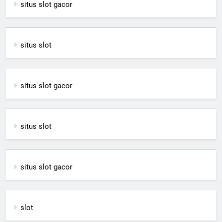
situs slot gacor
situs slot
situs slot gacor
situs slot
situs slot gacor
slot