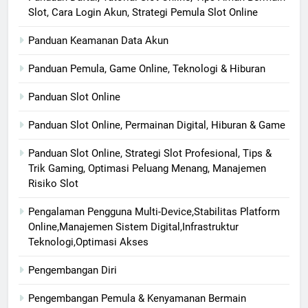
Slot, Cara Login Akun, Strategi Pemula Slot Online
Panduan Keamanan Data Akun
Panduan Pemula, Game Online, Teknologi & Hiburan
Panduan Slot Online
Panduan Slot Online, Permainan Digital, Hiburan & Game
Panduan Slot Online, Strategi Slot Profesional, Tips &
Trik Gaming, Optimasi Peluang Menang, Manajemen
Risiko Slot
Pengalaman Pengguna Multi-Device,Stabilitas Platform
Online,Manajemen Sistem Digital,Infrastruktur
Teknologi,Optimasi Akses
Pengembangan Diri
Pengembangan Pemula & Kenyamanan Bermain