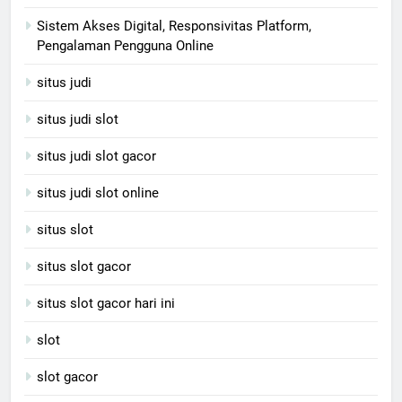
Sistem Akses Digital, Responsivitas Platform,
Pengalaman Pengguna Online
situs judi
situs judi slot
situs judi slot gacor
situs judi slot online
situs slot
situs slot gacor
situs slot gacor hari ini
slot
slot gacor