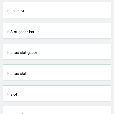
link slot
Slot gacor hari ini
situs slot gacor
situs slot
slot