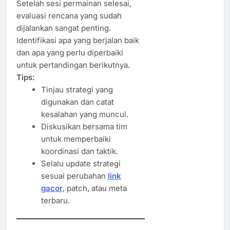
Setelah sesi permainan selesai,
evaluasi rencana yang sudah
dijalankan sangat penting.
Identifikasi apa yang berjalan baik
dan apa yang perlu diperbaiki
untuk pertandingan berikutnya.
Tips:
Tinjau strategi yang
digunakan dan catat
kesalahan yang muncul.
Diskusikan bersama tim
untuk memperbaiki
koordinasi dan taktik.
Selalu update strategi
sesuai perubahan
link
gacor
, patch, atau meta
terbaru.