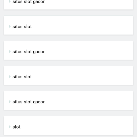
situs slot gacor
situs slot
situs slot gacor
situs slot
situs slot gacor
slot