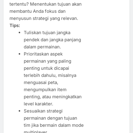
tertentu? Menentukan tujuan akan
membantu Anda fokus dan
menyusun strategi yang relevan.
Tips:
Tuliskan tujuan jangka
pendek dan jangka panjang
dalam permainan.
Prioritaskan aspek
permainan yang paling
penting untuk dicapai
terlebih dahulu, misalnya
menguasai peta,
mengumpulkan item
penting, atau meningkatkan
level karakter.
Sesuaikan strategi
permainan dengan tujuan
tim jika bermain dalam mode
multiplayer.