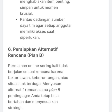
menghabiskan item penting;
simpan untuk momen
krusial.
Pantau cadangan sumber
daya tim agar setiap anggota
memiliki akses saat
diperlukan.
6.
Persiapkan Alternatif
Rencana (Plan B)
Permainan online sering kali tidak
berjalan sesuai rencana karena
faktor lawan, keberuntungan, atau
situasi tak terduga. Menyusun
alternatif rencana atau
plan B
penting agar Anda tetap bisa
bertahan dan menyesuaikan
strategi.