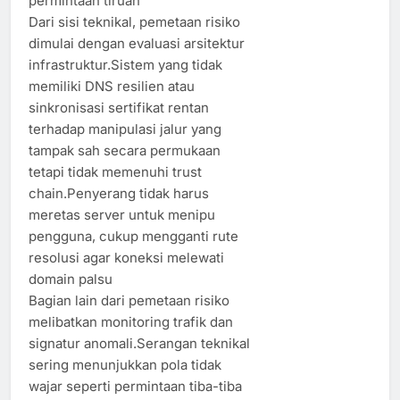
permintaan tiruan
Dari sisi teknikal, pemetaan risiko
dimulai dengan evaluasi arsitektur
infrastruktur.Sistem yang tidak
memiliki DNS resilien atau
sinkronisasi sertifikat rentan
terhadap manipulasi jalur yang
tampak sah secara permukaan
tetapi tidak memenuhi trust
chain.Penyerang tidak harus
meretas server untuk menipu
pengguna, cukup mengganti rute
resolusi agar koneksi melewati
domain palsu
Bagian lain dari pemetaan risiko
melibatkan monitoring trafik dan
signatur anomali.Serangan teknikal
sering menunjukkan pola tidak
wajar seperti permintaan tiba-tiba