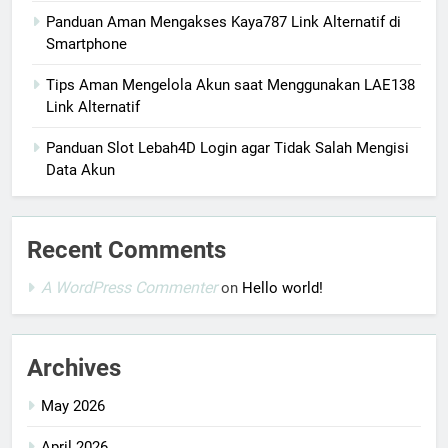
Panduan Aman Mengakses Kaya787 Link Alternatif di
Smartphone
Tips Aman Mengelola Akun saat Menggunakan LAE138
Link Alternatif
Panduan Slot Lebah4D Login agar Tidak Salah Mengisi
Data Akun
Recent Comments
A WordPress Commenter
on
Hello world!
Archives
May 2026
April 2026