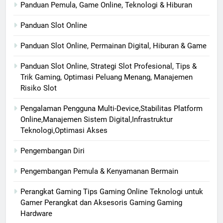
Panduan Pemula, Game Online, Teknologi & Hiburan
Panduan Slot Online
Panduan Slot Online, Permainan Digital, Hiburan & Game
Panduan Slot Online, Strategi Slot Profesional, Tips &
Trik Gaming, Optimasi Peluang Menang, Manajemen
Risiko Slot
Pengalaman Pengguna Multi-Device,Stabilitas Platform
Online,Manajemen Sistem Digital,Infrastruktur
Teknologi,Optimasi Akses
Pengembangan Diri
Pengembangan Pemula & Kenyamanan Bermain
Perangkat Gaming Tips Gaming Online Teknologi untuk
Gamer Perangkat dan Aksesoris Gaming Gaming
Hardware