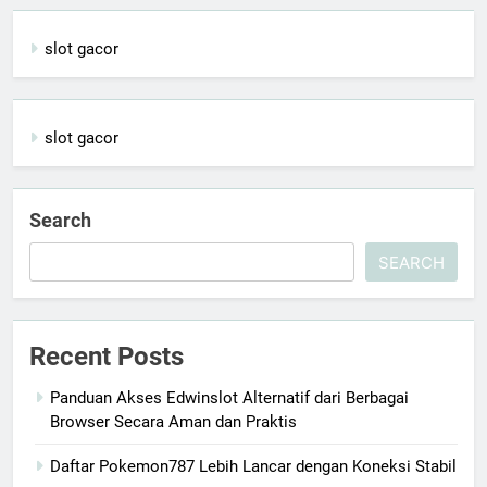
slot gacor
slot gacor
Search
SEARCH
Recent Posts
Panduan Akses Edwinslot Alternatif dari Berbagai
Browser Secara Aman dan Praktis
Daftar Pokemon787 Lebih Lancar dengan Koneksi Stabil