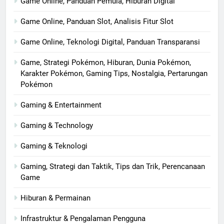
Game Online, Panduan Pemula, Hiburan Digital
Game Online, Panduan Slot, Analisis Fitur Slot
Game Online, Teknologi Digital, Panduan Transparansi
Game, Strategi Pokémon, Hiburan, Dunia Pokémon,
Karakter Pokémon, Gaming Tips, Nostalgia, Pertarungan
Pokémon
Gaming & Entertainment
Gaming & Technology
Gaming & Teknologi
Gaming, Strategi dan Taktik, Tips dan Trik, Perencanaan
Game
Hiburan & Permainan
Infrastruktur & Pengalaman Pengguna