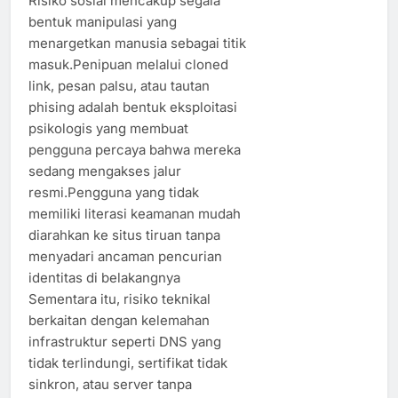
Risiko sosial mencakup segala
bentuk manipulasi yang
menargetkan manusia sebagai titik
masuk.Penipuan melalui cloned
link, pesan palsu, atau tautan
phising adalah bentuk eksploitasi
psikologis yang membuat
pengguna percaya bahwa mereka
sedang mengakses jalur
resmi.Pengguna yang tidak
memiliki literasi keamanan mudah
diarahkan ke situs tiruan tanpa
menyadari ancaman pencurian
identitas di belakangnya
Sementara itu, risiko teknikal
berkaitan dengan kelemahan
infrastruktur seperti DNS yang
tidak terlindungi, sertifikat tidak
sinkron, atau server tanpa