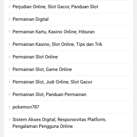
Perjudian Online, Slot Gacor, Panduan Slot
Permainan Digital
Permainan Kartu, Kasino Online, Hiburan
Permainan Kasino, Slot Online, Tips dan Trik
Permainan Slot Online
Permainan Slot, Game Online
Permainan Slot, Judi Online, Slot Gacor
Permainan Slot, Panduan Permainan
pokemon787
Sistem Akses Digital, Responsivitas Platform,
Pengalaman Pengguna Online