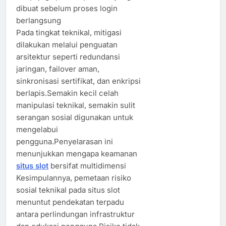
dibuat sebelum proses login
berlangsung
Pada tingkat teknikal, mitigasi
dilakukan melalui penguatan
arsitektur seperti redundansi
jaringan, failover aman,
sinkronisasi sertifikat, dan enkripsi
berlapis.Semakin kecil celah
manipulasi teknikal, semakin sulit
serangan sosial digunakan untuk
mengelabui
pengguna.Penyelarasan ini
menunjukkan mengapa keamanan
situs slot
bersifat multidimensi
Kesimpulannya, pemetaan risiko
sosial teknikal pada situs slot
menuntut pendekatan terpadu
antara perlindungan infrastruktur