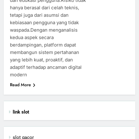
dan edukasi pengguna.Risiko tidak
hanya berasal dari celah teknis,
tetapi juga dari asumsi dan
kebiasaan pengguna yang tidak
waspada.Dengan menganalisis
kedua aspek secara
berdampingan, platform dapat
membangun sistem pertahanan
yang lebih kuat, proaktif, dan
adaptif terhadap ancaman digital
modern
Read More
link slot
slot gacor