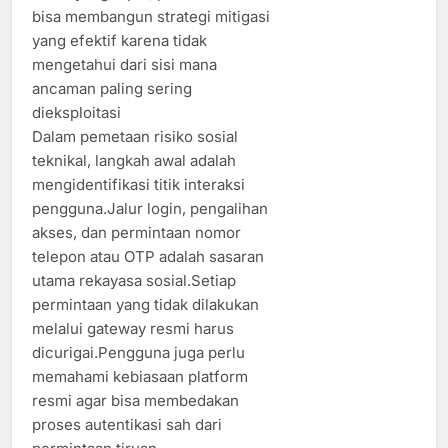
bisa membangun strategi mitigasi
yang efektif karena tidak
mengetahui dari sisi mana
ancaman paling sering
dieksploitasi
Dalam pemetaan risiko sosial
teknikal, langkah awal adalah
mengidentifikasi titik interaksi
pengguna.Jalur login, pengalihan
akses, dan permintaan nomor
telepon atau OTP adalah sasaran
utama rekayasa sosial.Setiap
permintaan yang tidak dilakukan
melalui gateway resmi harus
dicurigai.Pengguna juga perlu
memahami kebiasaan platform
resmi agar bisa membedakan
proses autentikasi sah dari