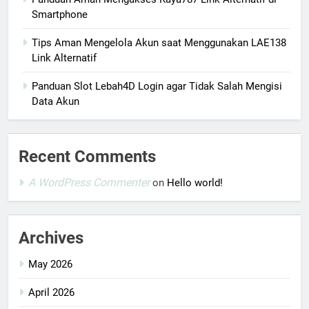
Smartphone
Tips Aman Mengelola Akun saat Menggunakan LAE138
Link Alternatif
Panduan Slot Lebah4D Login agar Tidak Salah Mengisi
Data Akun
Recent Comments
A WordPress Commenter
on
Hello world!
Archives
May 2026
April 2026