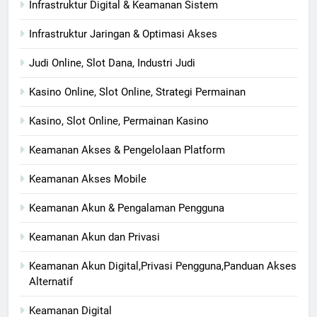
Infrastruktur Digital & Keamanan Sistem
Infrastruktur Jaringan & Optimasi Akses
Judi Online, Slot Dana, Industri Judi
Kasino Online, Slot Online, Strategi Permainan
Kasino, Slot Online, Permainan Kasino
Keamanan Akses & Pengelolaan Platform
Keamanan Akses Mobile
Keamanan Akun & Pengalaman Pengguna
Keamanan Akun dan Privasi
Keamanan Akun Digital,Privasi Pengguna,Panduan Akses
Alternatif
Keamanan Digital