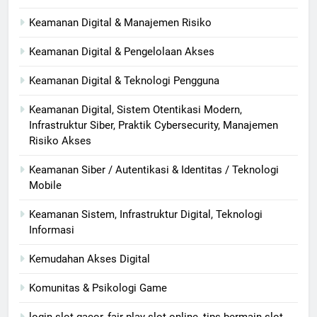
Keamanan Digital & Manajemen Risiko
Keamanan Digital & Pengelolaan Akses
Keamanan Digital & Teknologi Pengguna
Keamanan Digital, Sistem Otentikasi Modern,
Infrastruktur Siber, Praktik Cybersecurity, Manajemen
Risiko Akses
Keamanan Siber / Autentikasi & Identitas / Teknologi
Mobile
Keamanan Sistem, Infrastruktur Digital, Teknologi
Informasi
Kemudahan Akses Digital
Komunitas & Psikologi Game
login slot gacor, fair play slot online, tips bermain slot