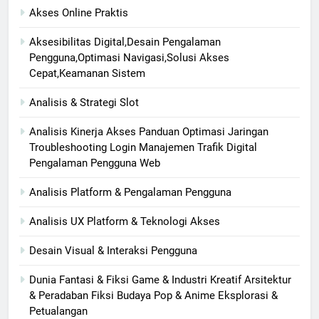
Akses Online Praktis
Aksesibilitas Digital,Desain Pengalaman
Pengguna,Optimasi Navigasi,Solusi Akses
Cepat,Keamanan Sistem
Analisis & Strategi Slot
Analisis Kinerja Akses Panduan Optimasi Jaringan
Troubleshooting Login Manajemen Trafik Digital
Pengalaman Pengguna Web
Analisis Platform & Pengalaman Pengguna
Analisis UX Platform & Teknologi Akses
Desain Visual & Interaksi Pengguna
Dunia Fantasi & Fiksi Game & Industri Kreatif Arsitektur
& Peradaban Fiksi Budaya Pop & Anime Eksplorasi &
Petualangan