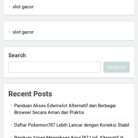
slot gacor
slot gacor
Search
SEARCH
Recent Posts
Panduan Akses Edwinslot Alternatif dari Berbagai
Browser Secara Aman dan Praktis
Daftar Pokemon787 Lebih Lancar dengan Koneksi Stabil
Panduan Aman Mengakses Kaya787 Link Alternatif di