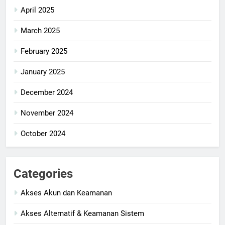
April 2025
March 2025
February 2025
January 2025
December 2024
November 2024
October 2024
Categories
Akses Akun dan Keamanan
Akses Alternatif & Keamanan Sistem