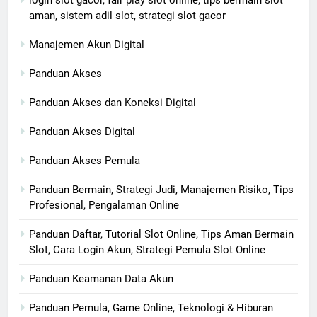
aman, sistem adil slot, strategi slot gacor
Manajemen Akun Digital
Panduan Akses
Panduan Akses dan Koneksi Digital
Panduan Akses Digital
Panduan Akses Pemula
Panduan Bermain, Strategi Judi, Manajemen Risiko, Tips
Profesional, Pengalaman Online
Panduan Daftar, Tutorial Slot Online, Tips Aman Bermain
Slot, Cara Login Akun, Strategi Pemula Slot Online
Panduan Keamanan Data Akun
Panduan Pemula, Game Online, Teknologi & Hiburan