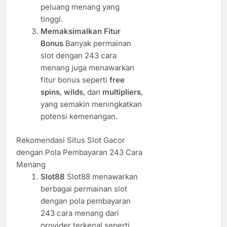
peluang menang yang
tinggi.
Memaksimalkan Fitur
Bonus
Banyak permainan
slot dengan 243 cara
menang juga menawarkan
fitur bonus seperti
free
spins
,
wilds
, dan
multipliers
,
yang semakin meningkatkan
potensi kemenangan.
Rekomendasi Situs Slot Gacor
dengan Pola Pembayaran 243 Cara
Menang
Slot88
Slot88 menawarkan
berbagai permainan slot
dengan pola pembayaran
243 cara menang dari
provider terkenal seperti