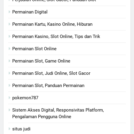
Permainan Digital
Permainan Kartu, Kasino Online, Hiburan
Permainan Kasino, Slot Online, Tips dan Trik
Permainan Slot Online
Permainan Slot, Game Online
Permainan Slot, Judi Online, Slot Gacor
Permainan Slot, Panduan Permainan
pokemon787
Sistem Akses Digital, Responsivitas Platform,
Pengalaman Pengguna Online
situs judi