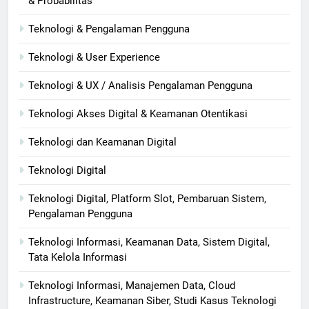
& Probabilitas
Teknologi & Pengalaman Pengguna
Teknologi & User Experience
Teknologi & UX / Analisis Pengalaman Pengguna
Teknologi Akses Digital & Keamanan Otentikasi
Teknologi dan Keamanan Digital
Teknologi Digital
Teknologi Digital, Platform Slot, Pembaruan Sistem,
Pengalaman Pengguna
Teknologi Informasi, Keamanan Data, Sistem Digital,
Tata Kelola Informasi
Teknologi Informasi, Manajemen Data, Cloud
Infrastructure, Keamanan Siber, Studi Kasus Teknologi