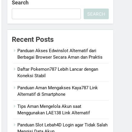
Search
SEARCH
Recent Posts
Panduan Akses Edwinslot Alternatif dari
Berbagai Browser Secara Aman dan Praktis
Daftar Pokemon787 Lebih Lancar dengan
Koneksi Stabil
Panduan Aman Mengakses Kaya787 Link
Alternatif di Smartphone
Tips Aman Mengelola Akun saat
Menggunakan LAE138 Link Alternatif
Panduan Slot Lebah4D Login agar Tidak Salah
Mengisi Data Akun