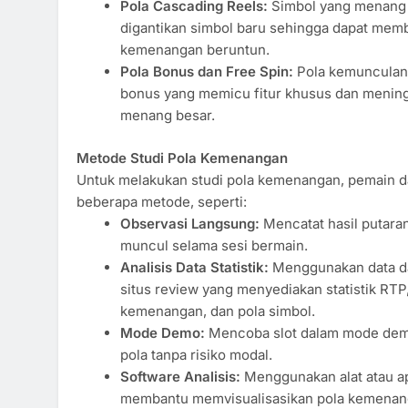
Pola Cascading Reels:
Simbol yang menang
digantikan simbol baru sehingga dapat mem
kemenangan beruntun.
Pola Bonus dan Free Spin:
Pola kemunculan 
bonus yang memicu fitur khusus dan menin
menang besar.
Metode Studi Pola Kemenangan
Untuk melakukan studi pola kemenangan, pemain 
beberapa metode, seperti:
Observasi Langsung:
Mencatat hasil putara
muncul selama sesi bermain.
Analisis Data Statistik:
Menggunakan data dar
situs review yang menyediakan statistik RTP
kemenangan, dan pola simbol.
Mode Demo:
Mencoba slot dalam mode de
pola tanpa risiko modal.
Software Analisis:
Menggunakan alat atau ap
membantu memvisualisasikan pola kemenang