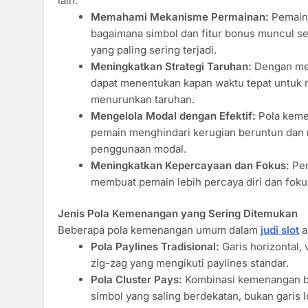
lain:
Memahami Mekanisme Permainan:
Pemain 
bagaimana simbol dan fitur bonus muncul s
yang paling sering terjadi.
Meningkatkan Strategi Taruhan:
Dengan me
dapat menentukan kapan waktu tepat untuk 
menurunkan taruhan.
Mengelola Modal dengan Efektif:
Pola kem
pemain menghindari kerugian beruntun dan
penggunaan modal.
Meningkatkan Kepercayaan dan Fokus:
Pem
membuat pemain lebih percaya diri dan foku
Jenis Pola Kemenangan yang Sering Ditemukan
Beberapa pola kemenangan umum dalam
judi slot
a
Pola Paylines Tradisional:
Garis horizontal, v
zig-zag yang mengikuti paylines standar.
Pola Cluster Pays:
Kombinasi kemenangan b
simbol yang saling berdekatan, bukan garis l