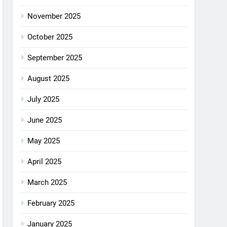
November 2025
October 2025
September 2025
August 2025
July 2025
June 2025
May 2025
April 2025
March 2025
February 2025
January 2025