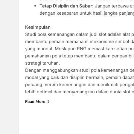
Tetap Disiplin dan Sabar:
Jangan terbawa emo
dengan kesabaran untuk hasil jangka panjan
Kesimpulan
Studi pola kemenangan dalam judi slot adalah alat 
membantu pemain memahami mekanisme simbol d
yang muncul. Meskipun RNG memastikan setiap puta
pemahaman pola tetap membantu dalam pengambil
strategi taruhan.
Dengan menggabungkan studi pola kemenangan de
modal yang baik dan disiplin bermain, pemain dapa
peluang meraih kemenangan dan menikmati penga
lebih optimal dan menyenangkan dalam dunia slot o
Read More