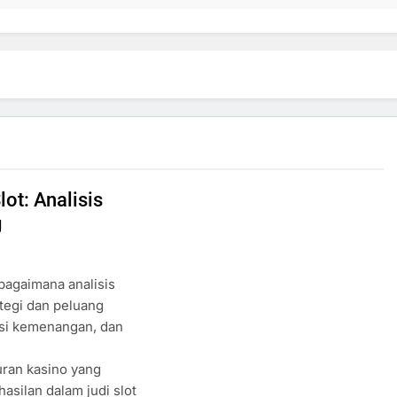
ot: Analisis
g
 bagaimana analisis
tegi dan peluang
nsi kemenangan, dan
uran kasino yang
asilan dalam judi slot