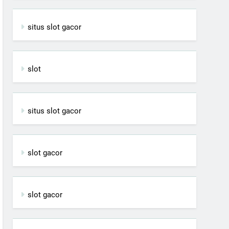
situs slot gacor
slot
situs slot gacor
slot gacor
slot gacor