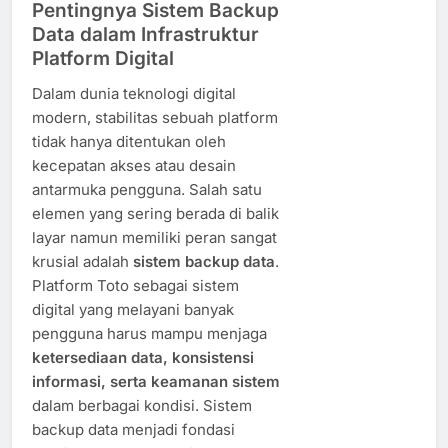
Pentingnya Sistem Backup
Data dalam Infrastruktur
Platform Digital
Dalam dunia teknologi digital
modern, stabilitas sebuah platform
tidak hanya ditentukan oleh
kecepatan akses atau desain
antarmuka pengguna. Salah satu
elemen yang sering berada di balik
layar namun memiliki peran sangat
krusial adalah
sistem backup data
.
Platform Toto sebagai sistem
digital yang melayani banyak
pengguna harus mampu menjaga
ketersediaan data, konsistensi
informasi, serta keamanan sistem
dalam berbagai kondisi. Sistem
backup data menjadi fondasi