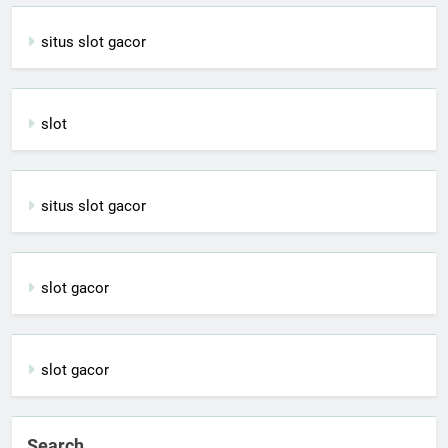
situs slot gacor
slot
situs slot gacor
slot gacor
slot gacor
Search