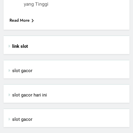
yang Tinggi
Read More
link slot
slot gacor
slot gacor hari ini
slot gacor