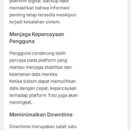
platform digital. Backup data
memastikan bahwa informasi
penting tetap tersedia meskipun
terjadi kesalahan sistem.
Menjaga Kepercayaan
Pengguna
Pengguna cenderung lebih
percaya pada platform yang
mampu menjaga stabilitas dan
keamanan data mereka.
Ketika sistem dapat memulihkan
data dengan cepat, kepercayaan
terhadap platform Toto juga akan
meningkat.
Meminimalkan Downtime
Downtime merupakan salah satu