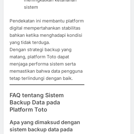
sistem
Pendekatan ini membantu platform
digital mempertahankan stabilitas
bahkan ketika menghadapi kondisi
yang tidak terduga.
Dengan strategi backup yang
matang, platform Toto dapat
menjaga performa sistem serta
memastikan bahwa data pengguna
tetap terlindungi dengan baik.
FAQ tentang Sistem
Backup Data pada
Platform Toto
Apa yang dimaksud dengan
sistem backup data pada