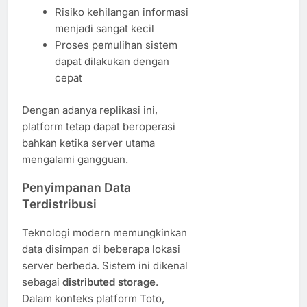
Risiko kehilangan informasi
menjadi sangat kecil
Proses pemulihan sistem
dapat dilakukan dengan
cepat
Dengan adanya replikasi ini,
platform tetap dapat beroperasi
bahkan ketika server utama
mengalami gangguan.
Penyimpanan Data
Terdistribusi
Teknologi modern memungkinkan
data disimpan di beberapa lokasi
server berbeda. Sistem ini dikenal
sebagai
distributed storage
.
Dalam konteks platform Toto,