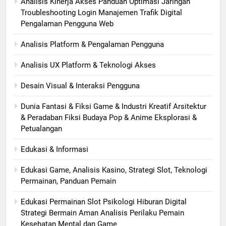
Analisis Kinerja Akses Panduan Optimasi Jaringan
Troubleshooting Login Manajemen Trafik Digital
Pengalaman Pengguna Web
Analisis Platform & Pengalaman Pengguna
Analisis UX Platform & Teknologi Akses
Desain Visual & Interaksi Pengguna
Dunia Fantasi & Fiksi Game & Industri Kreatif Arsitektur
& Peradaban Fiksi Budaya Pop & Anime Eksplorasi &
Petualangan
Edukasi & Informasi
Edukasi Game, Analisis Kasino, Strategi Slot, Teknologi
Permainan, Panduan Pemain
Edukasi Permainan Slot Psikologi Hiburan Digital
Strategi Bermain Aman Analisis Perilaku Pemain
Kesehatan Mental dan Game