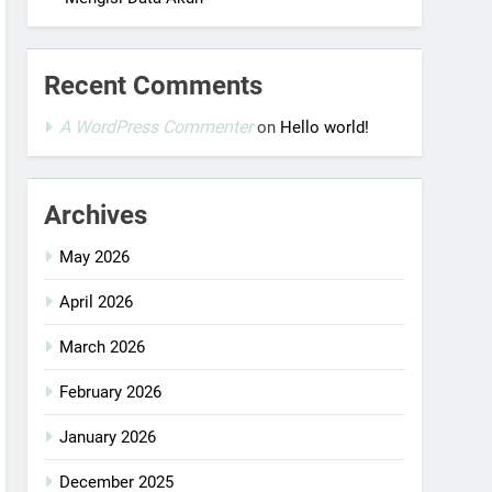
Recent Comments
A WordPress Commenter
on
Hello world!
Archives
May 2026
April 2026
March 2026
February 2026
January 2026
December 2025