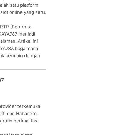
alah satu platform
lot online yang seru,
 RTP (Return to
 KAYA787 menjadi
aman. Artikel ini
AYA787, bagaimana
tuk bermain dengan
87
provider terkemuka
oft, dan Habanero.
rafis berkualitas