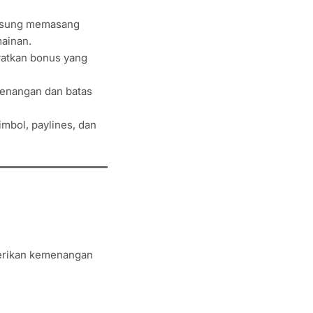
gsung memasang
ainan.
atkan bonus yang
enangan dan batas
imbol, paylines, dan
erikan kemenangan