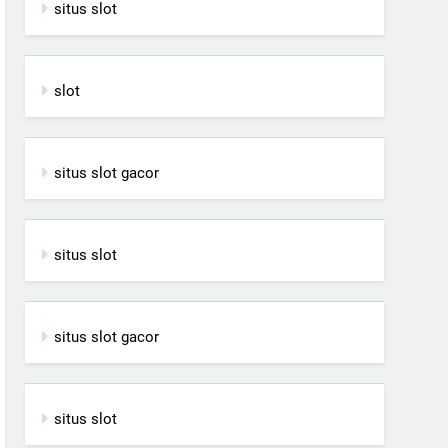
situs slot
slot
situs slot gacor
situs slot
situs slot gacor
situs slot