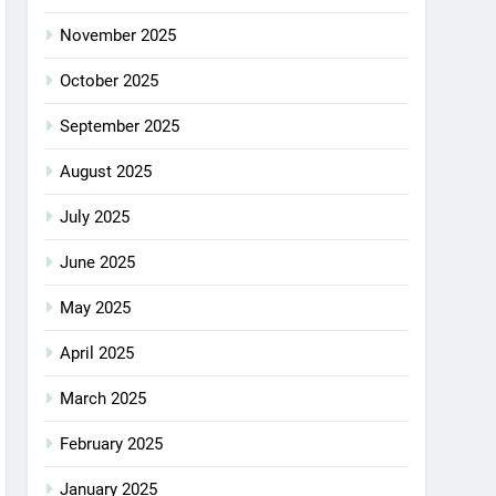
November 2025
October 2025
September 2025
August 2025
July 2025
June 2025
May 2025
April 2025
March 2025
February 2025
January 2025