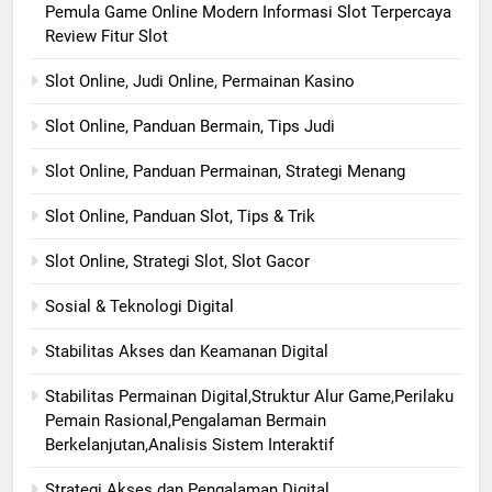
Pemula Game Online Modern Informasi Slot Terpercaya
Review Fitur Slot
Slot Online, Judi Online, Permainan Kasino
Slot Online, Panduan Bermain, Tips Judi
Slot Online, Panduan Permainan, Strategi Menang
Slot Online, Panduan Slot, Tips & Trik
Slot Online, Strategi Slot, Slot Gacor
Sosial & Teknologi Digital
Stabilitas Akses dan Keamanan Digital
Stabilitas Permainan Digital,Struktur Alur Game,Perilaku
Pemain Rasional,Pengalaman Bermain
Berkelanjutan,Analisis Sistem Interaktif
Strategi Akses dan Pengalaman Digital