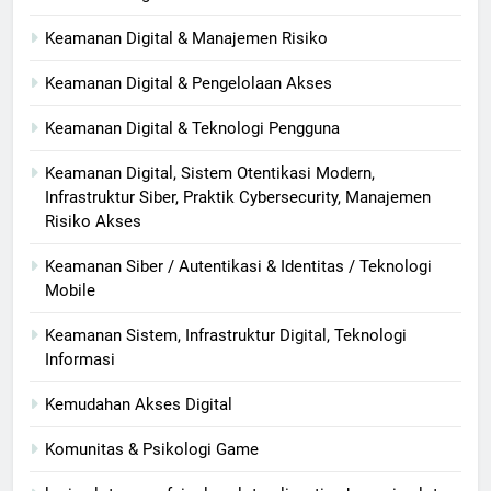
Keamanan Digital & Manajemen Risiko
Keamanan Digital & Pengelolaan Akses
Keamanan Digital & Teknologi Pengguna
Keamanan Digital, Sistem Otentikasi Modern,
Infrastruktur Siber, Praktik Cybersecurity, Manajemen
Risiko Akses
Keamanan Siber / Autentikasi & Identitas / Teknologi
Mobile
Keamanan Sistem, Infrastruktur Digital, Teknologi
Informasi
Kemudahan Akses Digital
Komunitas & Psikologi Game