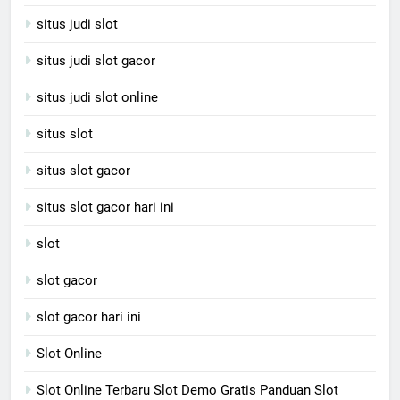
situs judi slot
situs judi slot gacor
situs judi slot online
situs slot
situs slot gacor
situs slot gacor hari ini
slot
slot gacor
slot gacor hari ini
Slot Online
Slot Online Terbaru Slot Demo Gratis Panduan Slot