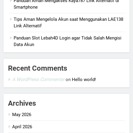
Panduan Aman Mengakses Kaya787 Link Alternatif di
Smartphone
Tips Aman Mengelola Akun saat Menggunakan LAE138
Link Alternatif
Panduan Slot Lebah4D Login agar Tidak Salah Mengisi
Data Akun
Recent Comments
A WordPress Commenter
on
Hello world!
Archives
May 2026
April 2026