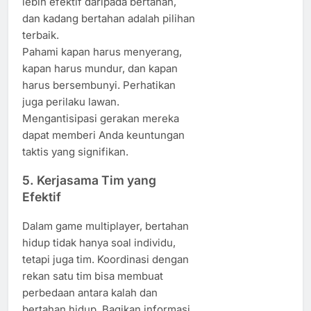
lebih efektif daripada bertahan,
dan kadang bertahan adalah pilihan
terbaik.
Pahami kapan harus menyerang,
kapan harus mundur, dan kapan
harus bersembunyi. Perhatikan
juga perilaku lawan.
Mengantisipasi gerakan mereka
dapat memberi Anda keuntungan
taktis yang signifikan.
5. Kerjasama Tim yang
Efektif
Dalam game multiplayer, bertahan
hidup tidak hanya soal individu,
tetapi juga tim. Koordinasi dengan
rekan satu tim bisa membuat
perbedaan antara kalah dan
bertahan hidup. Bagikan informasi