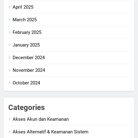
April 2025
March 2025
February 2025
January 2025
December 2024
November 2024
October 2024
Categories
Akses Akun dan Keamanan
Akses Alternatif & Keamanan Sistem