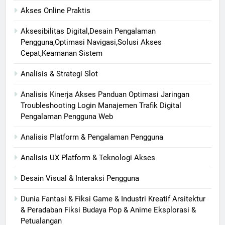
Akses Online Praktis
Aksesibilitas Digital,Desain Pengalaman
Pengguna,Optimasi Navigasi,Solusi Akses
Cepat,Keamanan Sistem
Analisis & Strategi Slot
Analisis Kinerja Akses Panduan Optimasi Jaringan
Troubleshooting Login Manajemen Trafik Digital
Pengalaman Pengguna Web
Analisis Platform & Pengalaman Pengguna
Analisis UX Platform & Teknologi Akses
Desain Visual & Interaksi Pengguna
Dunia Fantasi & Fiksi Game & Industri Kreatif Arsitektur
& Peradaban Fiksi Budaya Pop & Anime Eksplorasi &
Petualangan