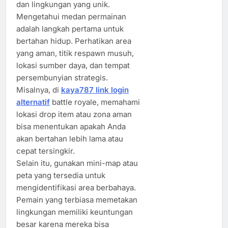
dan lingkungan yang unik.
Mengetahui medan permainan
adalah langkah pertama untuk
bertahan hidup. Perhatikan area
yang aman, titik respawn musuh,
lokasi sumber daya, dan tempat
persembunyian strategis.
Misalnya, di
kaya787 link login
alternatif
battle royale, memahami
lokasi drop item atau zona aman
bisa menentukan apakah Anda
akan bertahan lebih lama atau
cepat tersingkir.
Selain itu, gunakan mini-map atau
peta yang tersedia untuk
mengidentifikasi area berbahaya.
Pemain yang terbiasa memetakan
lingkungan memiliki keuntungan
besar karena mereka bisa