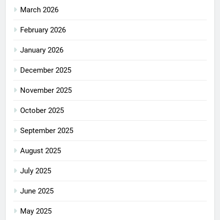
March 2026
February 2026
January 2026
December 2025
November 2025
October 2025
September 2025
August 2025
July 2025
June 2025
May 2025