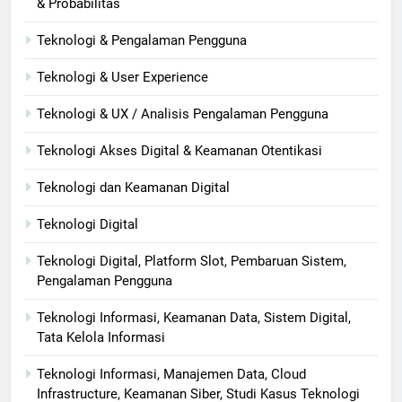
& Probabilitas
Teknologi & Pengalaman Pengguna
Teknologi & User Experience
Teknologi & UX / Analisis Pengalaman Pengguna
Teknologi Akses Digital & Keamanan Otentikasi
Teknologi dan Keamanan Digital
Teknologi Digital
Teknologi Digital, Platform Slot, Pembaruan Sistem,
Pengalaman Pengguna
Teknologi Informasi, Keamanan Data, Sistem Digital,
Tata Kelola Informasi
Teknologi Informasi, Manajemen Data, Cloud
Infrastructure, Keamanan Siber, Studi Kasus Teknologi