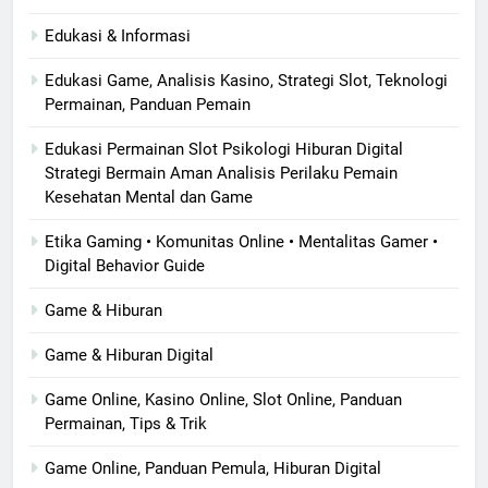
Edukasi & Informasi
Edukasi Game, Analisis Kasino, Strategi Slot, Teknologi
Permainan, Panduan Pemain
Edukasi Permainan Slot Psikologi Hiburan Digital
Strategi Bermain Aman Analisis Perilaku Pemain
Kesehatan Mental dan Game
Etika Gaming • Komunitas Online • Mentalitas Gamer •
Digital Behavior Guide
Game & Hiburan
Game & Hiburan Digital
Game Online, Kasino Online, Slot Online, Panduan
Permainan, Tips & Trik
Game Online, Panduan Pemula, Hiburan Digital