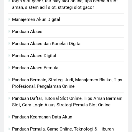
login slot gacor, fair play slot online, tips bermain slot
aman, sistem adil slot, strategi slot gacor
Manajemen Akun Digital
Panduan Akses
Panduan Akses dan Koneksi Digital
Panduan Akses Digital
Panduan Akses Pemula
Panduan Bermain, Strategi Judi, Manajemen Risiko, Tips
Profesional, Pengalaman Online
Panduan Daftar, Tutorial Slot Online, Tips Aman Bermain
Slot, Cara Login Akun, Strategi Pemula Slot Online
Panduan Keamanan Data Akun
Panduan Pemula, Game Online, Teknologi & Hiburan