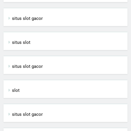
situs slot gacor
situs slot
situs slot gacor
slot
situs slot gacor